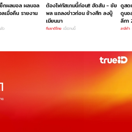
เช็กผลบอล ผลบอล
ต้องโฟกัสเกมนี้ก่อน!! ฮัดสัน - ชัย
ดูสด
อลเมื่อคืน รายงาน
พล แถลงข่าวก่อน ช้างศึก ลงบู๊
ดูบอ
เมียนมา
ลีกา
แล้ว
ทีมชาติไทย
เมื่อวานนี้
ลาลีก้า