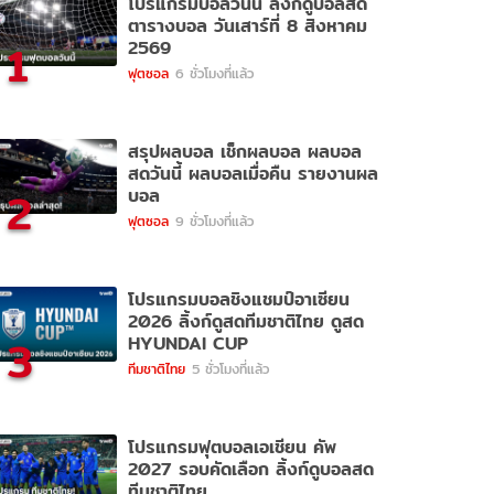
โปรแกรมบอลวันนี้ ลิ้งก์ดูบอลสด
ตารางบอล วันเสาร์ที่ 8 สิงหาคม
1
2569
ฟุตซอล
6 ชั่วโมงที่แล้ว
สรุปผลบอล เช็กผลบอล ผลบอล
สดวันนี้ ผลบอลเมื่อคืน รายงานผล
2
บอล
ฟุตซอล
9 ชั่วโมงที่แล้ว
โปรแกรมบอลชิงแชมป์อาเซียน
2026 ลิ้งก์ดูสดทีมชาติไทย ดูสด
3
HYUNDAI CUP
ทีมชาติไทย
5 ชั่วโมงที่แล้ว
โปรแกรมฟุตบอลเอเชียน คัพ
2027 รอบคัดเลือก ลิ้งก์ดูบอลสด
ทีมชาติไทย