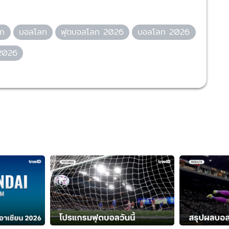
ลก
บอลโลก
ฟุตบอลโลก 2026
บอลโลก 2026
2026