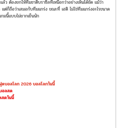
แล้ว ต้องยกให้ทีมชาติบราซิลที่เหนือกว่าอย่างเห็นได้ชัด แม้ว่า
่ก็ถือว่าเสมอกับทีมแกร่ง ขณะที่ เฮติ ไม่ใช่ทีมแกร่งอะไรขนาด
นเกมนี้แบบไม่ยากเย็นนัก
ุตบอลโลก 2026 บอลโลกวันนี้
ดูบอลสด
ดวันนี้