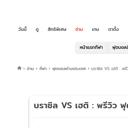
วันนี้
ดู
สิทธิพิเศษ
อ่าน
เกม
ตาตั้ง
หน้าแรกกีฬา
ฟุตบอลล
อ่าน
กีฬา
ฟุตบอลต่างประเทศ
บราซิล VS เฮติ : พ
บราซิล VS เฮติ : พรีวิว