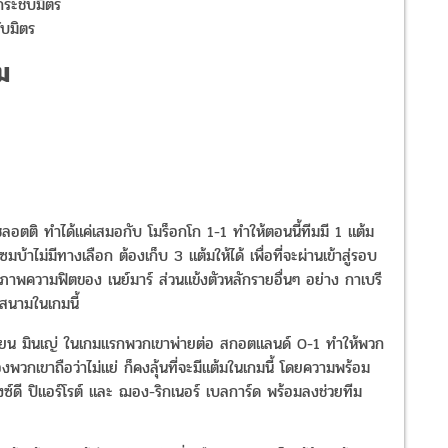
ระชับมิตร
ับมิตร
ม
ชลอตติ ทำได้แค่เสมอกับ โมร็อกโก 1-1 ทำให้ตอนนี้ทีมมี 1 แต้ม
บ้าไม่มีทางเลือก ต้องเก็บ 3 แต้มให้ได้ เพื่อที่จะผ่านเข้าสู่รอบ
าพความฟิตของ เนย์มาร์ ส่วนแข้งตัวหลักรายอื่นๆ อย่าง กาเบรี
งสนามในเกมนี้
ตียน มินเญ่ ในเกมแรกพวกเขาพ่ายต่อ สกอตแลนด์ 0-1 ทำให้พวก
องพวกเขาถือว่าไม่แย่ ก็คงลุ้นที่จะมีแต้มในเกมนี้ โดยความพร้อม
็องซ์ดี ปิแอร์โรต์ และ ฌอง-ริกเนอร์ เบลการ์ด พร้อมลงช่วยทีม