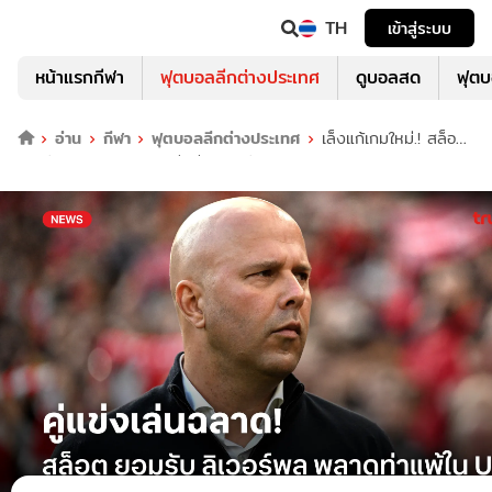
TH
เข้าสู่ระบบ
หน้าแรกกีฬา
ฟุตบอลลีกต่างประเทศ
ดูบอลสด
ฟุต
อ่าน
กีฬา
ฟุตบอลลีกต่างประเทศ
เล็งแก้เกมใหม่.! สล็อต
ยอมรับ กาลาตาซาราย เล่นดีจนคว้าชัยชนะ