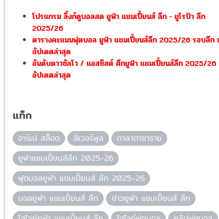
โปรแกรม ลิ้งก์ดูบอลสด ยูฟ่า แชมเปี้ยนส์ ลีก - ยูโรป้า ลีก
2025/26
ตารางคะแนนฟุตบอล ยูฟ่า แชมเปี้ยนส์ลีก 2025/26 รอบลีก 
อัปเดตล่าสุด
อันดับดาวซัลโว / แอสซิสต์ ศึกยูฟ่า แชมเปี้ยนส์ลีก 2025/26
อัปเดตล่าสุด
แท็ก
อาร์เน่ สล็อต
ลิเวอร์พูล
กาลาตาซาราย
ยูฟ่าแชมเปี้ยนส์ลีก 2025-26
ฟุตบอลยูฟ่า แชมเปี้ยนส์ ลีก 2025-26
บอลยูฟ่า แชมเปี้ยนส์ ลีก
ข่าวยูฟ่า แชมเปี้ยนส์ ลีก
ไฮไลท์ยูฟ่า แชมเปี้ยนส์ ลีก
ไฮไลท์ฟุตบอล
คลิปฟุตบอล