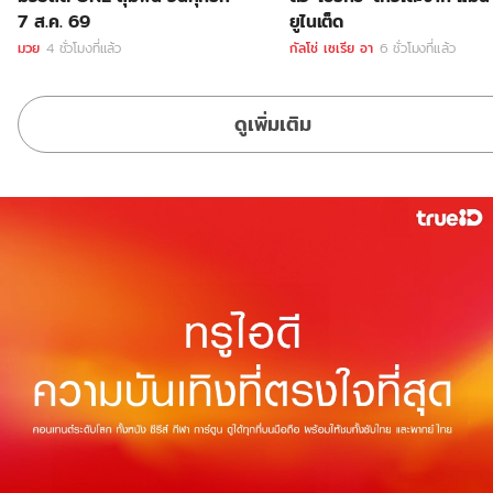
7 ส.ค. 69
ยูไนเต็ด
มวย
4 ชั่วโมงที่แล้ว
กัลโช่ เซเรีย อา
6 ชั่วโมงที่แล้ว
ดูเพิ่มเติม