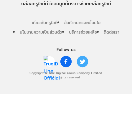
กล่องทรูไอดีทีวี
คอมมูนิตี้
บริการช่วยเหลือทรูไอดี
เกี่ยวกับทรูไอดี
ข้อกำหนดและเงื่อนไข
นโยบายความเป็นส่วนตัว
บริการช่วยเหลือ
ติดต่อเรา
Follow us
Copyright © True Digital Group Company Limited.
All rights reserved