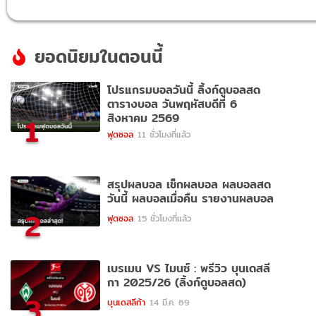
ยอดนิยมในตอนนี้
โปรแกรมบอลวันนี้ ลิ้งก์ดูบอลสด
ตารางบอล วันพฤหัสบดีที่ 6
สิงหาคม 2569
1
ฟุตซอล
11 ชั่วโมงที่แล้ว
สรุปผลบอล เช็กผลบอล ผลบอลสด
วันนี้ ผลบอลเมื่อคืน รายงานผลบอล
2
ฟุตซอล
15 ชั่วโมงที่แล้ว
เบรเมน VS ไมนซ์ : พรีวิว บุนเดสลี
กา 2025/26 (ลิ้งก์ดูบอลสด)
3
บุนเดสลีก้า
14 มี.ค. 69