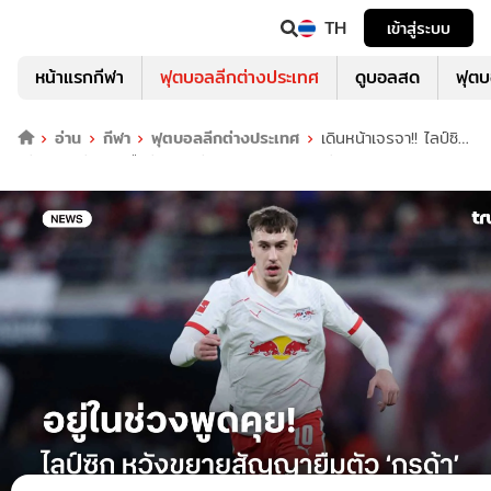
TH
เข้าสู่ระบบ
หน้าแรกกีฬา
ฟุตบอลลีกต่างประเทศ
ดูบอลสด
ฟุต
อ่าน
กีฬา
ฟุตบอลลีกต่างประเทศ
เดินหน้าเจรจา!! ไลป์ซิก
หวังขยายสัญญายืมตัว บรายัน กรูด้า จากไบรท์ตัน