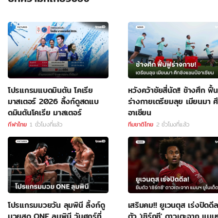
โปรแกรมแบดมินตัน โคเรีย
หวังคว้าชัยสี่นัด!! ช้างศึก ฟื้น
มาสเตอร์ 2026 ลิ้งก์ดูสดแบ
ร่างกายเตรียมลุย เมียนมา ศ
ดมินตันโคเรีย มาสเตอร์
อาเซียน
กีฬาไทย
1 ชั่วโมงที่แล้ว
ทีมชาติไทย
2 ชั่วโมงที่แล้ว
โปรแกรมมวยวัน ลุมพินี ลิ้งก์ดู
เสริมคม!! ยูเวนตุส เร่งปิดดี
มวยสด ONE ลุมพินี วันศุกร์ที่
ตัว 'เซิร์กซี' ดาวเตะจาก แมน