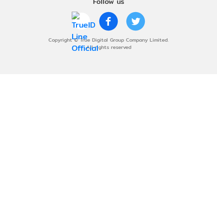
Follow us
Copyright © True Digital Group Company Limited.
All rights reserved