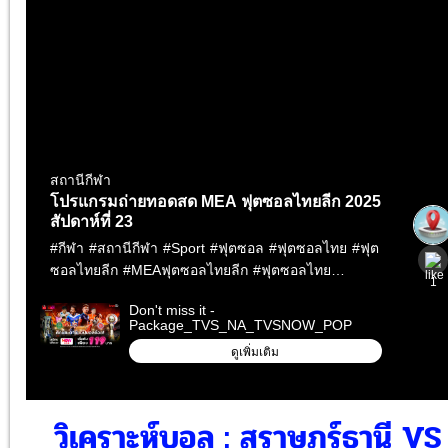
วิเคราะห์บอล : สุราษฎร์ธานี VS