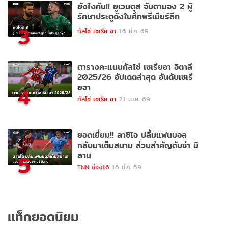
ยังไงกัน!! ยูเวนตุส จับตามอง 2 ผู้
รักษาประตูดังในศึกพรีเมียร์ลีก
3
กัลโช่ เซเรีย อา
16 มี.ค. 69
ตารางคะแนนกัลโช่ เซเรียอา อิตาลี
2025/26 อัปเดตล่าสุด อันดับเซเรี
ยอา
4
กัลโช่ เซเรีย อา
21 เม.ย. 69
ยอดเยี่ยม!! ลาซิโอ ปลื้มแฟนบอล
กลับมาเต็มสนาม ส่วนสำคัญดับซ่า มิ
ลาน
5
TNN ช่อง16
16 มี.ค. 69
แท็กยอดนิยม