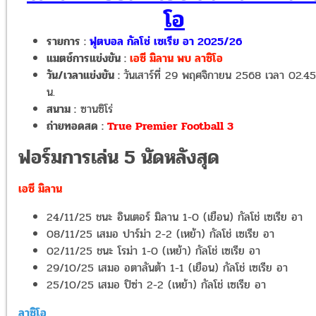
โอ
รายการ :
ฟุตบอล กัลโช่ เซเรีย อา 2025/26
แมตช์การแข่งขัน :
เอซี มิลาน พบ ลาซิโอ
วัน/เวลาแข่งขัน :
วันเสาร์ที่ 29 พฤศจิกายน 2568 เวลา 02.45
น.
สนาม :
ซานซิโร่
ถ่ายทอดสด :
True Premier Football 3
ฟอร์มการเล่น 5 นัดหลังสุด
เอซี มิลาน
24/11/25 ชนะ อินเตอร์ มิลาน 1-0 (เยือน) กัลโช่ เซเรีย อา
08/11/25 เสมอ ปาร์ม่า 2-2 (เหย้า) กัลโช่ เซเรีย อา
02/11/25 ชนะ โรม่า 1-0 (เหย้า) กัลโช่ เซเรีย อา
29/10/25 เสมอ อตาลันต้า 1-1 (เยือน) กัลโช่ เซเรีย อา
25/10/25 เสมอ ปิซ่า 2-2 (เหย้า) กัลโช่ เซเรีย อา
ลาซิโอ