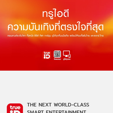
THE NEXT WORLD-CLASS
SMART ENTERTAINMENT