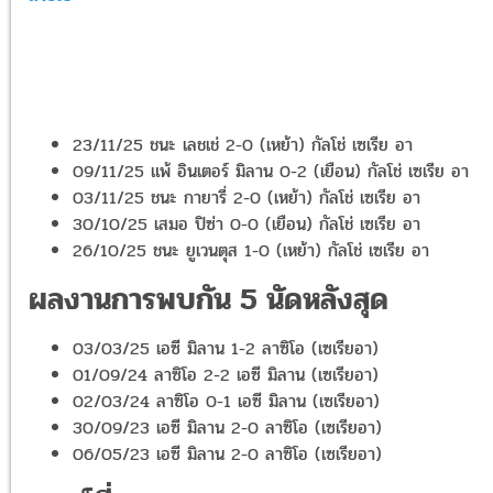
23/11/25 ชนะ เลชเช่ 2-0 (เหย้า) กัลโช่ เซเรีย อา
09/11/25 แพ้ อินเตอร์ มิลาน 0-2 (เยือน) กัลโช่ เซเรีย อา
03/11/25 ชนะ กายารี่ 2-0 (เหย้า) กัลโช่ เซเรีย อา
30/10/25 เสมอ ปิซ่า 0-0 (เยือน) กัลโช่ เซเรีย อา
26/10/25 ชนะ ยูเวนตุส 1-0 (เหย้า) กัลโช่ เซเรีย อา
ผลงานการพบกัน 5 นัดหลังสุด
03/03/25 เอซี มิลาน 1-2 ลาซิโอ (เซเรียอา)
01/09/24 ลาซิโอ 2-2 เอซี มิลาน (เซเรียอา)
02/03/24 ลาซิโอ 0-1 เอซี มิลาน (เซเรียอา)
30/09/23 เอซี มิลาน 2-0 ลาซิโอ (เซเรียอา)
06/05/23 เอซี มิลาน 2-0 ลาซิโอ (เซเรียอา)