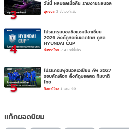
วันนี้ ผลบอลเมื่อคืน รายงานผลบอล
3
ฟุตซอล
3 ชั่วโมงที่แล้ว
โปรแกรมบอลชิงแชมป์อาเซียน
2026 ลิ้งก์ดูสดทีมชาติไทย ดูสด
HYUNDAI CUP
4
ทีมชาติไทย
-14 นาทีที่แล้ว
โปรแกรมฟุตบอลเอเชียน คัพ 2027
รอบคัดเลือก ลิ้งก์ดูบอลสด ทีมชาติ
ไทย
5
ทีมชาติไทย
1 เม.ย. 69
แท็กยอดนิยม