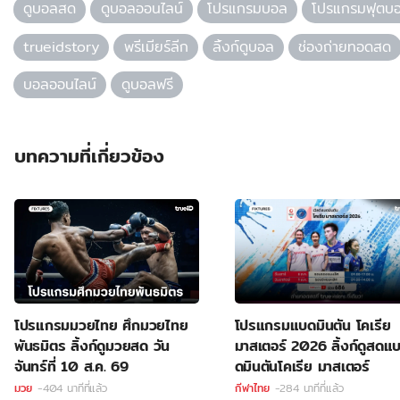
ดูบอลสด
ดูบอลออนไลน์
โปรแกรมบอล
โปรแกรมฟุตบ
trueidstory
พรีเมียร์ลีก
ลิ้งก์ดูบอล
ช่องถ่ายทอดสด
บอลออนไลน์
ดูบอลฟรี
บทความที่เกี่ยวข้อง
โปรแกรมมวยไทย ศึกมวยไทย
โปรแกรมแบดมินตัน โคเรีย
พันธมิตร ลิ้งก์ดูมวยสด วัน
มาสเตอร์ 2026 ลิ้งก์ดูสดแ
จันทร์ที่ 10 ส.ค. 69
ดมินตันโคเรีย มาสเตอร์
มวย
-404 นาทีที่แล้ว
กีฬาไทย
-284 นาทีที่แล้ว