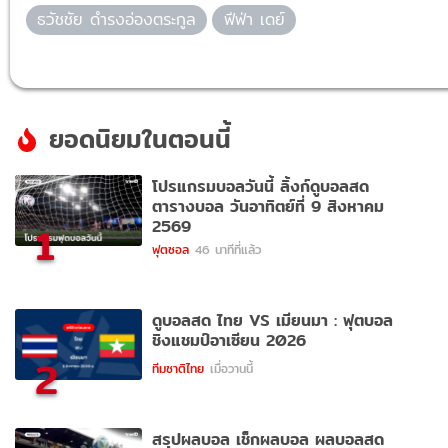
ธวัชชัย ดำรงอ่องตระกูล
ฟีฟ่า เดย์
ยอดนิยมในตอนนี้
โปรแกรมบอลวันนี้ ลิ้งก์ดูบอลสด
ตารางบอล วันอาทิตย์ที่ 9 สิงหาคม
2569
1
ฟุตซอล
46 นาทีที่แล้ว
ดูบอลสด ไทย VS เมียนมา : ฟุตบอล
ชิงแชมป์อาเซียน 2026
2
ทีมชาติไทย
เมื่อวานนี้
สรุปผลบอล เช็กผลบอล ผลบอลสด