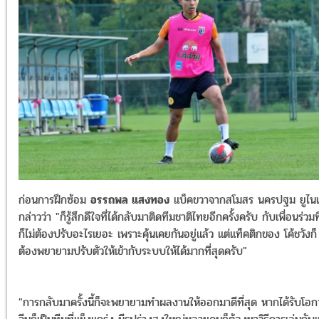
ก่อนการฝึกซ้อม
อรรถพล แสงทอง
แบ็คขวาจากสโมสร นครปฐม ยูไนเ
กล่าวว่า "ก็รู้สึกดีใจที่ได้กลับมาติดทีมชาติไทยอีกครั้งครับ กับเพื่อนร่วม
ก็ไม่ต้องปรับอะไรเยอะ เพราะคุ้นเคยกันอยู่แล้ว แต่แท็คติกของ โค้ชวังก็
ต้องพยายามปรับตัวให้เข้ากับระบบให้ได้มากที่สุดครับ"
"การกลับมาครั้งนี้ก็จะพยายามทำผลงานให้ออกมาดีที่สุด หากได้รับโอ