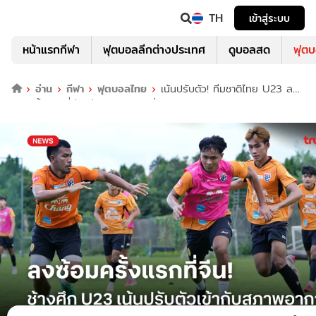
TH
เข้าสู่ระบบ
หน้าแรกกีฬา
ฟุตบอลลีกต่างประเทศ
ดูบอลสด
ฟุต
อ่าน
กีฬา
ฟุตบอลไทย
เน้นปรับตัว! ทีมชาติไทย U23 ลง
ซ้อมครั้งแรกที่จีน ก่อนลับแข้งเจ้าถิ่น