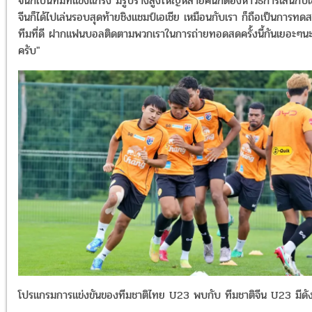
จีนก็เป็นทีมที่แข็งแกร่ง มีรูปร่างสูงใหญ่หลายคนก็ต้องหาวิธีการเล่นกับ
จีนก็ได้ไปเล่นรอบสุดท้ายชิงแชมป์เอเชีย เหมือนกับเรา ก็ถือเป็นการทด
ทีมที่ดี ฝากแฟนบอลติดตามพวกเราในการถ่ายทอดสดครั้งนี้กันเยอะๆน
ครับ"
โปรแกรมการแข่งขันของทีมชาติไทย U23 พบกับ ทีมชาติจีน U23 มีดังน