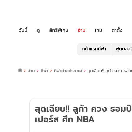
วันนี้
ดู
สิทธิพิเศษ
อ่าน
เกม
ตาตั้ง
หน้าแรกกีฬา
ฟุตบอลล
อ่าน
กีฬา
กีฬาต่างประเทศ
สุดเฉียบ!! ลูก้า ควง ธ
สุดเฉียบ!! ลูก้า ควง ธอม
เปอร์ส ศึก NBA