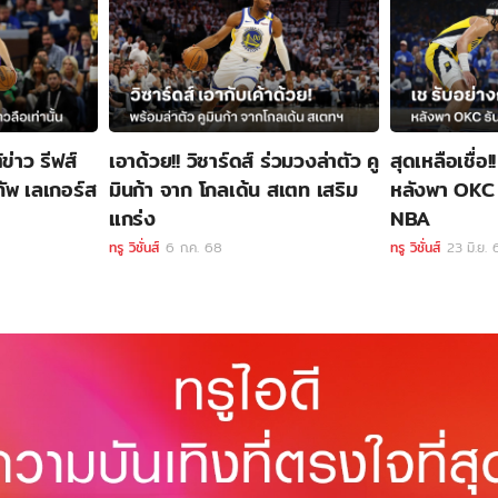
้ข่าว รีฟส์
เอาด้วย!! วิซาร์ดส์ ร่วมวงล่าตัว คู
สุดเหลือเชื่อ!
ทัพ เลเกอร์ส
มินก้า จาก โกลเด้น สเตท เสริม
หลังพา OKC 
แกร่ง
NBA
ทรู วิชั่นส์
6 ก.ค. 68
ทรู วิชั่นส์
23 มิ.ย.