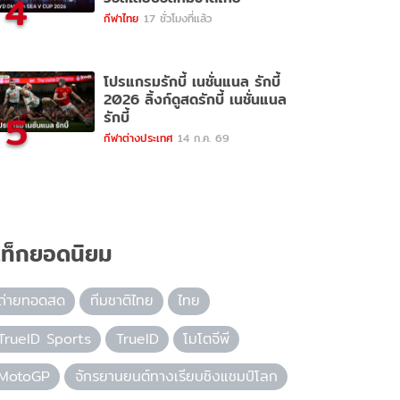
4
กีฬาไทย
17 ชั่วโมงที่แล้ว
โปรแกรมรักบี้ เนชั่นแนล รักบี้
2026 ลิ้งก์ดูสดรักบี้ เนชั่นแนล
5
รักบี้
กีฬาต่างประเทศ
14 ก.ค. 69
ท็กยอดนิยม
ถ่ายทอดสด
ทีมชาติไทย
ไทย
TrueID Sports
TrueID
โมโตจีพี
MotoGP
จักรยานยนต์ทางเรียบชิงแชมป์โลก