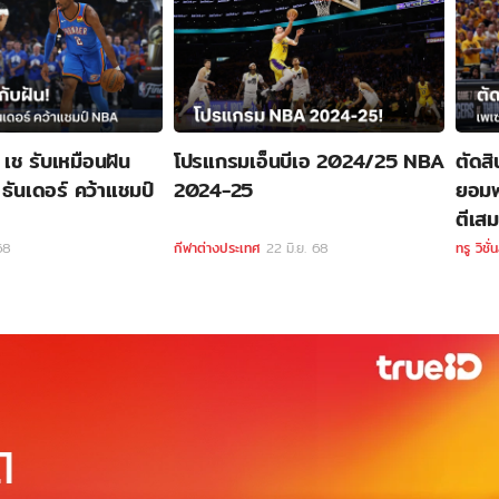
! เช รับเหมือนฝัน
โปรแกรมเอ็นบีเอ 2024/25 NBA
ตัดสิ
ธันเดอร์ คว้าแชมป์
2024-25
ยอมพ่
ตีเส
 68
กีฬาต่างประเทศ
22 มิ.ย. 68
ทรู วิชั่น