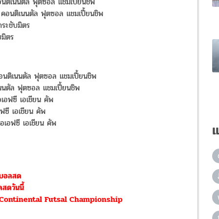
ิเนนตัล ฟุตซอล แชมเปี้ยนชิพ
อนติเนนตัล ฟุตซอล แชมเปี้ยนชิพ
ระชับมิตร
บมิตร
ติเนนตัล ฟุตซอล แชมเปี้ยนชิพ
ตัล ฟุตซอล แชมเปี้ยนชิพ
เอฟซี เอเชียน คัพ
ซี เอเชียน คัพ
อฟซี เอเชียน คัพ
แ
ดูบอลสด
ดวันนี้
อล Continental Futsal Championship