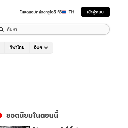
TH
เข้าสู่ระบบ
โหลดแอป
กล่องทรูไอดี ทีวี
กีฬาไทย
อื่นๆ
ยอดนิยมในตอนนี้