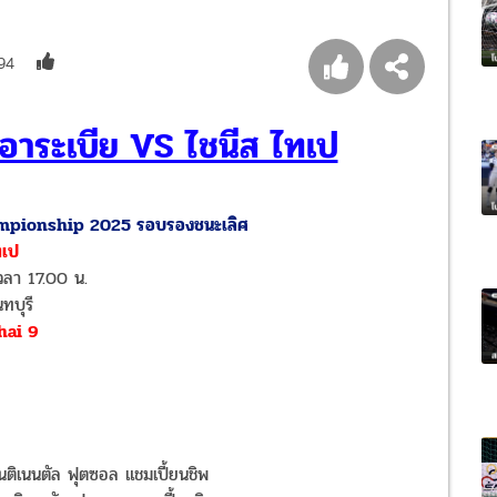
94
ดีอาระเบีย VS ไชนีส ไทเป
ampionship 2025 รอบรองชนะเลิศ
ทเป
เวลา 17.00 น.
นทบุรี
hai 9
ิเนนตัล ฟุตซอล แชมเปี้ยนชิพ