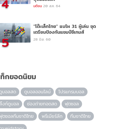
4
มติชน
20 ส.ค. 64
"โต๊ะเล็กไทย" แบโผ 31 ผู้เล่น ชุด
เตรียมป้องกันแชมป์ซีเกมส์
5
28 มิ.ย. 60
ท็กยอดนิยม
ดูบอลสด
ดูบอลออนไลน์
โปรแกรมบอล
ลิ้งก์ดูบอล
ช่องถ่ายทอดสด
ฟุตซอล
ฟุตซอลทีมชาติไทย
พรีเมียร์ลีก
ทีมชาติไทย
trueidstory