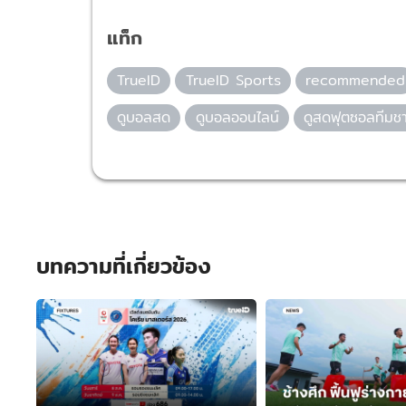
แท็ก
TrueID
TrueID Sports
recommended
ดูบอลสด
ดูบอลออนไลน์
ดูสดฟุตซอลทีมชา
บทความที่เกี่ยวข้อง