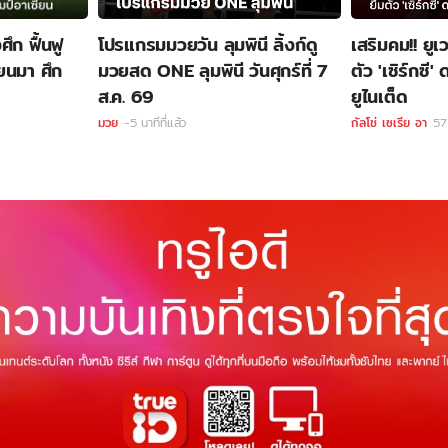
ศึก ฟื้นฟู
โปรแกรมมวยวัน ลุมพินี ลิ้งก์ดู
เสริมคม!! ยูเ
ียนมา ศึก
มวยสด ONE ลุมพินี วันศุกร์ที่ 7
ตัว 'เซิร์กซ
ส.ค. 69
ยูไนเต็ด
มวย
-5 นาทีที่แล้ว
กัลโช่ เซเรีย อา
57 