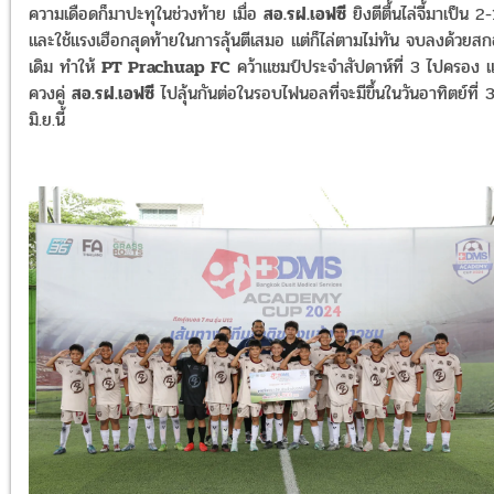
ความเดือดก็มาปะทุในช่วงท้าย เมื่อ
สอ
.
รฝ
.
เอฟซี
ยิงตีตื้นไล่จี้มาเป็น
2-
และใช้แรงเฮือกสุดท้ายในการลุ้นตีเสมอ แต่ก็ไล่ตามไม่ทัน จบลงด้วยสก
เดิม ทำให้
PT Prachuap FC
คว้าแชมป์ประจำสัปดาห์ที่
3
ไปครอง 
ควงคู่
สอ
.
รฝ
.
เอฟซี
ไปลุ้นกันต่อในรอบไฟนอลที่จะมีขึ้นในวันอาทิตย์ที่
3
มิ
.
ย
.
นี้