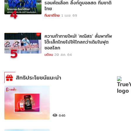
รอบคัดเลือก ลิ้งก์ดูบอลสด ทีมชาติ
ไทย
4
ทีมชาติไทย
1 เม.ย. 69
ความท้าทายใหม่! 'คณิสร' ลั่นพาทัพ
โต๊ะเล็กไทยไปให้ไกลกว่าเดิมในฟุต
ซอลโลก
5
มติชน
20 ส.ค. 64
สิทธิประโยชน์แนะนำ
646