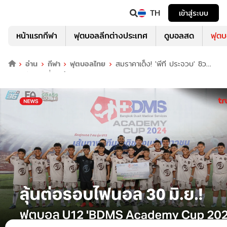
TH
เข้าสู่ระบบ
หน้าแรกกีฬา
ฟุตบอลลีกต่างประเทศ
ดูบอลสด
ฟุต
อ่าน
กีฬา
ฟุตบอลไทย
สมราคาเต็ง! 'พีที ประจวบ' ซิว
แชมป์สัปดาห์ที่ 3 ศึก BDMS Academy Cup 2024