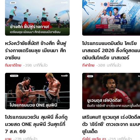
หวังคว้าชัยสี่นัด!! ช้างศึก ฟื้นฟู
โปรแกรมแบดมินตัน โคเรีย
ร่างกายเตรียมลุย เมียนมา ศึก
มาสเตอร์ 2026 ลิ้งก์ดูสดแ
อาเซียน
ดมินตันโคเรีย มาสเตอร์
ทีมชาติไทย
-398 นาทีที่แล้ว
กีฬาไทย
-308 นาทีที่แล้ว
โปรแกรมมวยวัน ลุมพินี ลิ้งก์ดู
เสริมคม!! ยูเวนตุส เร่งปิดดี
มวยสด ONE ลุมพินี วันศุกร์ที่
ตัว 'เซิร์กซี' ดาวเตะจาก แมน
7 ส.ค. 69
ยูไนเต็ด
มวย
-278 นาทีที่แล้ว
กัลโช่ เซเรีย อา
-216 นาทีที่แล้ว