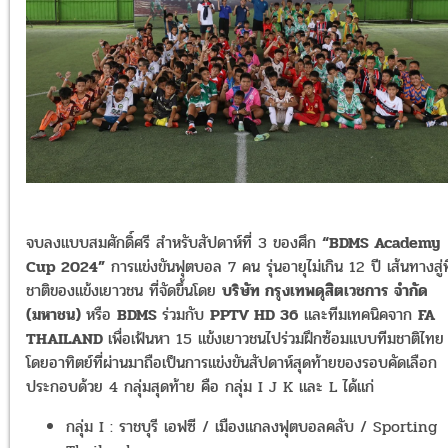
จบลงแบบสมศักดิ์ศรี สำหรับสัปดาห์ที่ 3 ของ
ศึก
“BDMS Academy
Cup 2024”
การแข่งขันฟุตบอล
7
คน รุ่นอายุไม่เกิน
12
ปี เส้นทางสู่
ชาติของแข้งเยาวชน ที่จัดขึ้นโดย
บริษัท
กรุงเทพดุสิตเวชการ
จำกัด
(
มหาชน
)
หรือ
BDMS
ร่วมกับ
PPTV HD 36
และทีมเทคนิคจาก
FA
THAILAND
เพื่อเฟ้นหา
15
แข้งเยาวชนไปร่วมฝึกซ้อมแบบทีมชาติไทย
โดยอาทิตย์ที่ผ่านมาถือเป็นการแข่งขันสัปดาห์สุดท้ายของรอบคัดเลือก
ประกอบด้วย
4
กลุ่มสุดท้าย คือ กลุ่ม
I J K
และ
L
ได้แก่
กลุ่ม
I :
ราชบุรี เอฟซี
/
เมืองแกลงฟุตบอลคลับ
/ Sporting