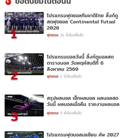
ยอดนิยมในตอนนี้
โปรแกรมฟุตซอลทีมชาติไทย ลิ้งก์ดู
สดฟุตซอล Continental Futsal
2026
1
ฟุตซอล
21 ชั่วโมงที่แล้ว
โปรแกรมบอลวันนี้ ลิ้งก์ดูบอลสด
ตารางบอล วันพฤหัสบดีที่ 6
สิงหาคม 2569
2
ฟุตซอล
2 ชั่วโมงที่แล้ว
สรุปผลบอล เช็กผลบอล ผลบอลสด
วันนี้ ผลบอลเมื่อคืน รายงานผลบอล
3
ฟุตซอล
5 ชั่วโมงที่แล้ว
โปรแกรมฟุตบอลเอเชียน คัพ 2027