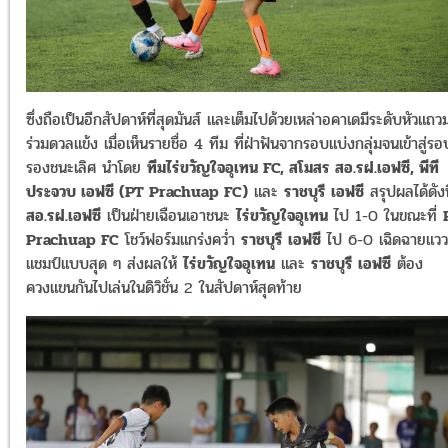
ซึ่งถือเป็นอีกสัปดาห์ที่สุดมันส์ และเต็มไปด้วยเหล่าอคาเดมีระดับ
หัวแถว
ร่วมดวลแข้ง
เมื่อเห็นรายชื่อ
4
ทีม ที่ฝ่าฟันจากรอบแบ่งกลุ่มจนเข้าสู่รอ
รองชนะเลิศ นำโดย
ทีมไร่ขวัญใจอุเทน
FC,
สโมสร
สอ
.
รฝ
.
เอฟซี
,
พีที
ประจวบ เอฟซี (
PT Prachuap FC)
และ
ราชบุรี
เอฟซี
สรุปผลได้ดังนี
สอ
.
รฝ
.
เอฟซี
เป็นฝ่ายเฉือนเอาชนะ
ไร่ขวัญใจอุเทน
ไป
1-0
ในขณะที่
Prachuap FC
โชว์ฟอร์มแกร่งคว่ำ
ราชบุรี
เอฟซี
ไป
6-0
เฉิดฉายแวว
แชมป์แบบสุด ๆ ส่งผลให้
ไร่ขวัญใจอุเทน
และ
ราชบุรี
เอฟซี
ต้อง
ควงแขนกันไปเล่นในดิวิชั่น
2
ในสัปดาห์สุดท้าย