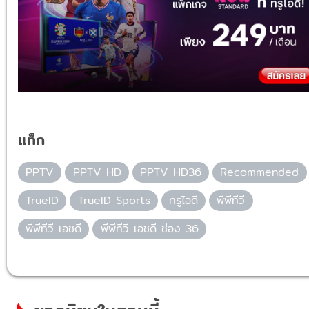
แท็ก
PPTV
PPTV HD
PPTV HD36
Recommended
TrueID
TrueID Sports
ทรูไอดี
พีพีทีวี
พีพีทีวี เอชดี
พีพีทีวี เอชดี ช่อง 36