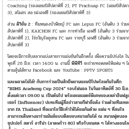
Coaching (
รองแชมป์สัปดาห์ที่
2), PT Prachuap FC (
แชมป์สัปดาห
3),
สโมสร สอ
.
รฝ
.
เอฟซี
(
รองแชมป์สัปดาห์ที่
3)
ส่วน
ดิวิชั่น
2
:
ทีมหนองบัวพิชญ์
FC
และ
Lepus FC (
อันดับ
3
ร่วม
สัปดาห์ที่
1), KAICHON FC
และ การท่าเรือ เอฟซี
(
อันดับ
3
ร่วมจา
สัปดาห์ที่
2),
ไร่ขวัญใจอุเทน
FC
และ ราชบุรี เอฟซี
(
อันดับ
3
ร่วมจา
สัปดาห์ที่
3)
โดยจะมีการจับสลากแบ่งสายการแข่งขันกันอีกครั้ง เพื่อความโปร่งใส ใน
พุธที่
26
มิ
.
ย
.
เวลา
14.00
น
.
งานนี้
พีพีทีวี
จะถ่ายทอดสดให้แฟน ๆ ได
ตามลุ้นได้ทาง
Facebook
และ
YouTube : PPTV SPORTS
และพลาดไม่ได้! กับการร่วมเป็นสักขีพยานแชมป์ไปพร้อมกันในศึก
“BDMS Academy Cup 2024”
รอบไฟนอล
ในวันอาทิตย์ที่
30
มิ
.
ย
.
ตั้งแต่เวลา
09.00
น
.
เป็นต้นไป
พร้อมชมแมตช์พิเศษของเหล่าอินฟลู
เซอร์
(Influencer)
ปะทะทีมผู้สื่อข่าวสายกีฬาชื่อดัง
ร่วมด้วยทีมเทค
จาก
FA Thailand
ที่จะมาโชว์ฝีเท้าให้ได้ชมกันด้วย
แฟน
ๆ
ที่สนใจ
สามารถเดินทางมาร่วมมันส์แบบติดขอบสนามกันได้
ณ
สนามฟุตบอล
ซุปเปอร์
สตาร์
อารีน่า
(
ลาดพร้าว
80)
หรือรับชมสด
ๆ
ได้ทางออนไล