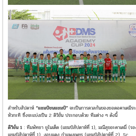
สำหรับสัปดาห์
“
แชมป์ชนแชมป์
”
จะเป็นการดวลกันของยอดอคาเดมีระ
หัวกะทิ ซึ่งจะแบ่งเป็น
2
ดิวิชั่น ประกอบด้วย ทีมต่าง ๆ ดังนี้
ดิวิชั่น
1
:
ทีมพัทยา ยูไนเต็ด
(
แชมป์สัปดาห์ที่
1),
มณีสุขอะคาเดมี่
(
รอ
แชมป์สัปดาห์ที่
1),
งอบแดง กำแพงเพชร
(
แชมป์สัปดาห์ที่
2), Sc