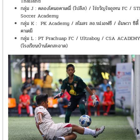
Thailand
กลุ่ม
J :
คลองโคนอคาเดมี่
(
โปลิส
) /
ไร่ขวัญใจอุเทน
FC / ST
Soccer Academy
กลุ่ม
K :
PK Academy /
สโมสร สอ
.
รฝ
.
เอฟซี
/
อัมพวา ซิตี้
คาเดมี
กลุ่ม
L : PT Prachuap FC / Ultraboy / CSA ACADEM
(
โรงเรียนบ้านโคกสะอาด
)