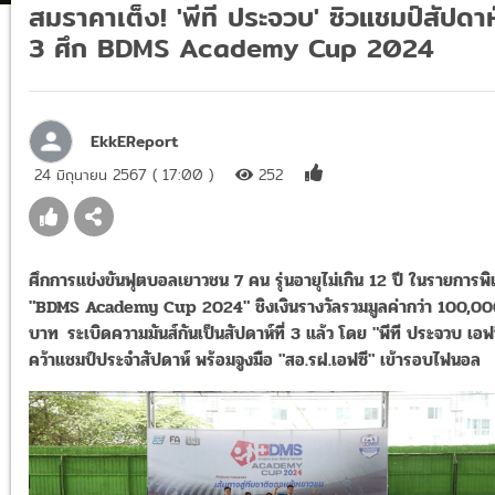
สมราคาเต็ง! 'พีที ประจวบ' ซิวแชมป์สัปดาห์
3 ศึก BDMS Academy Cup 2024
EkkEReport
24 มิถุนายน 2567 ( 17:00 )
252
ศึกการแข่งขันฟุตบอลเยาวชน 7 คน รุ่นอายุไม่เกิน 12 ปี ในรายการพ
"BDMS Academy Cup 2024" ชิงเงินรางวัลรวมมูลค่ากว่า 100,0
บาท ระเบิดความมันส์กันเป็นสัปดาห์ที่ 3 แล้ว
โดย "พีที ประจวบ เอฟ
คว้าแชมป์ประจำสัปดาห์ พร้อม
จูงมือ "สอ.รฝ.เอฟซี" เข้ารอบไฟนอล