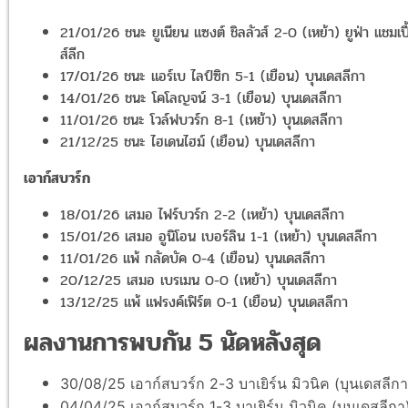
21/01/26 ชนะ ยูเนียน แซงต์ ชิลลัวส์ 2-0 (เหย้า) ยูฟ่า แชมเป
ส์ลีก
17/01/26 ชนะ แอร์เบ ไลป์ซิก 5-1 (เยือน) บุนเดสลีกา
14/01/26 ชนะ โคโลญจน์ 3-1 (เยือน) บุนเดสลีกา
11/01/26 ชนะ โวล์ฟบวร์ก 8-1 (เหย้า) บุนเดสลีกา
21/12/25 ชนะ ไฮเดนไฮม์ (เยือน) บุนเดสลีกา
เอาก์สบวร์ก
18/01/26 เสมอ ไฟร์บวร์ก 2-2 (เหย้า) บุนเดสลีกา
15/01/26 เสมอ อูนิโอน เบอร์ลิน 1-1 (เหย้า) บุนเดสลีกา
11/01/26 แพ้ กลัดบัค 0-4 (เยือน) บุนเดสลีกา
20/12/25 เสมอ เบรเมน 0-0 (เหย้า) บุนเดสลีกา
13/12/25 แพ้ แฟรงค์เฟิร์ต 0-1 (เยือน) บุนเดสลีกา
ผลงานการพบกัน 5 นัดหลังสุด
30/08/25 เอาก์สบวร์ก 2-3 บาเยิร์น มิวนิค (บุนเดสลีกา
04/04/25 เอาก์สบวร์ก 1-3 บาเยิร์น มิวนิค (บุนเดสลีกา