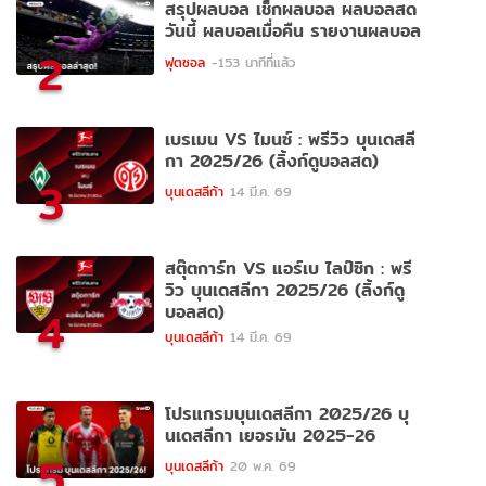
สรุปผลบอล เช็กผลบอล ผลบอลสด
วันนี้ ผลบอลเมื่อคืน รายงานผลบอล
2
ฟุตซอล
-153 นาทีที่แล้ว
เบรเมน VS ไมนซ์ : พรีวิว บุนเดสลี
กา 2025/26 (ลิ้งก์ดูบอลสด)
3
บุนเดสลีก้า
14 มี.ค. 69
สตุ๊ตการ์ท VS แอร์เบ ไลป์ซิก : พรี
วิว บุนเดสลีกา 2025/26 (ลิ้งก์ดู
บอลสด)
4
บุนเดสลีก้า
14 มี.ค. 69
โปรแกรมบุนเดสลีกา 2025/26 บุ
นเดสลีกา เยอรมัน 2025-26
5
บุนเดสลีก้า
20 พ.ค. 69