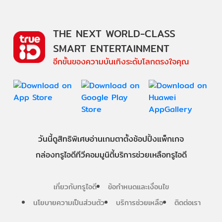
THE NEXT WORLD-CLASS
SMART ENTERTAINMENT
อีกขั้นของความบันเทิงระดับโลกตรงใจคุณ
วันนี้
ดู
สิทธิพิเศษ
อ่าน
เกม
ตาตั้ง
ช้อปปิ้ง
แพ็กเกจ
กล่องทรูไอดีทีวี
คอมมูนิตี้
บริการช่วยเหลือทรูไอดี
เกี่ยวกับทรูไอดี
ข้อกำหนดและเงื่อนไข
นโยบายความเป็นส่วนตัว
บริการช่วยเหลือ
ติดต่อเรา