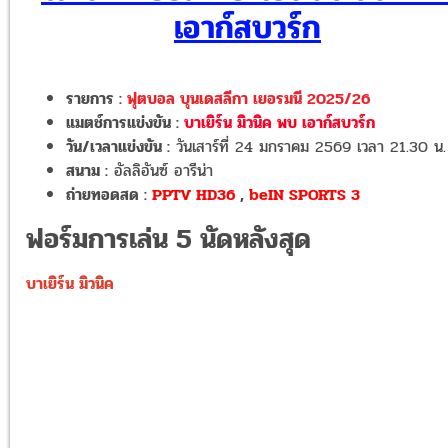
เอาก์สบวร์ก
รายการ :
ฟุตบอล บุนเดสลีกา เยอรมนี 2025/26
แมตช์การแข่งขัน :
บาเยิร์น มิวนิค พบ เอาก์สบวร์ก
วัน/เวลาแข่งขัน :
วันเสาร์ที่ 24 มกราคม 2569
เวลา 21.30 น.
สนาม :
อัลลิอันซ์ อารีน่า
ถ่ายทอดสด :
PPTV HD36
,
beIN SPORTS 3
ฟอร์มการเล่น 5 นัดหลังสุด
บาเยิร์น มิวนิค