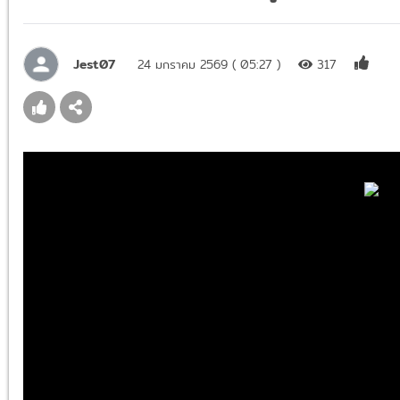
Jest07
24 มกราคม 2569 ( 05:27 )
317