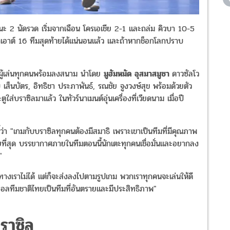
ะ 2 นัดรวด เริ่มจากเฉือน โครเอเชีย 2-1 และถล่ม คิวบา 10-5
็อกเอาต์ 16 ทีมสุดท้ายได้แน่นอนแล้ว และถ้าหากช็อกโลกปราบ
ี่ ผู้เล่นทุกคนพร้อมลงสนาม นำโดย
มูฮัมหมัด อุสมาสมูซา
ดาวซัลโว
ษ เส็นบัตร, อิทธิชา ประภาพันธ์, รณชัย จูงวงษ์สุข พร้อมด้วยตัว
ูใส่บราซิลมาแล้ว ในทัวร์นาเมนต์อุ่นเครื่องที่เวียดนาม เมื่อปี
้ว่า "เกมกับบราซิลทุกคนต้องมีสมาธิ เพราะเขาเป็นทีมที่มีคุณภาพ
้อยที่สุด บรรยากาศภายในทีมตอนนี้นักเตะทุกคนเชื่อมั่นและอยากลง
"
จับทางเราไม่ได้ แต่ก็จะส่งลงไปตามรูปเกม พวกเราทุกคนจะเล่นให้ดี
ุตซอลทีมชาติไทยเป็นทีมที่อันตรายและมีประสิทธิภาพ"
ราซิล