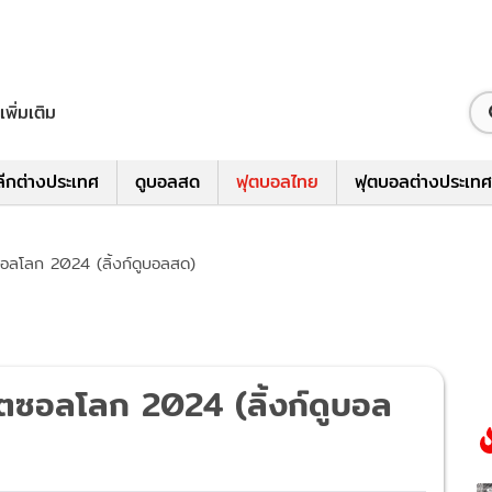
เพิ่มเติม
ีกต่างประเทศ
ดูบอลสด
ฟุตบอลไทย
ฟุตบอลต่างประเทศ
ซอลโลก 2024 (ลิ้งก์ดูบอลสด)
ุตซอลโลก 2024 (ลิ้งก์ดูบอล