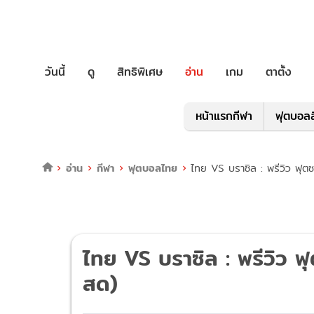
วันนี้
ดู
สิทธิพิเศษ
อ่าน
เกม
ตาตั้ง
หน้าแรกกีฬา
ฟุตบอลล
อ่าน
กีฬา
ฟุตบอลไทย
ไทย VS บราซิล : พรีวิว ฟุต
ไทย VS บราซิล : พรีวิว ฟ
สด)