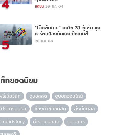
4
มติชน
20 ส.ค. 64
"โต๊ะเล็กไทย" แบโผ 31 ผู้เล่น ชุด
เตรียมป้องกันแชมป์ซีเกมส์
5
28 มิ.ย. 60
ท็กยอดนิยม
พรีเมียร์ลีก
ดูบอลสด
ดูบอลออนไลน์
โปรแกรมบอล
ช่องถ่ายทอดสด
ลิ้งก์ดูบอล
trueidstory
ช่องดูบอลสด
ดูบอลทรู
ดูบอลฟรี