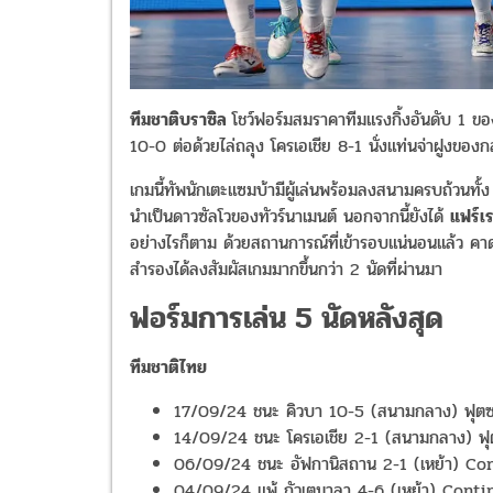
ทีมชาติบราซิล
โชว์ฟอร์มสมราคาทีมแรงกิ้งอันดับ 1 ขอ
10-0 ต่อด้วยไล่ถลุง โครเอเชีย 8-1 นั่งแท่นจ่าฝูงของกลุ
เกมนี้ทัพนักเตะแซมบ้ามีผู้เล่นพร้อมลงสนามครบถ้วนทั
นำเป็นดาวซัลโวของทัวร์นาเมนต์ นอกจากนี้ยังได้
แฟร์เ
อย่างไรก็ตาม ด้วยสถานการณ์ที่เข้ารอบแน่นอนแล้ว คาดว่
สำรองได้ลงสัมผัสเกมมากขึ้นกว่า 2 นัดที่ผ่านมา
ฟอร์มการเล่น 5 นัดหลังสุด
ทีมชาติไทย
17/09/24 ชนะ คิวบา 10-5 (สนามกลาง) ฟุ
14/09/24 ชนะ โครเอเชีย 2-1 (สนามกลาง) 
06/09/24 ชนะ อัฟกานิสถาน 2-1 (เหย้า) Co
04/09/24 แพ้ กัวเตมาลา 4-6 (เหย้า) Cont