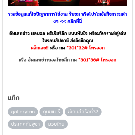
รวมข้อมูลแก้ไขปัญหาการใช้งาน รับชม หรือโปรโมชันกิจกรรมต่า
งๆ << คลิกที่นี่
อัพเดทข่าว ผลบอล พรีเมียร์ลีก แบบทันใจ พร้อมวิเคราะห์คู่เด่น
ในรอบสัปดาห์ ส่งถึงมือคุณ
คลิกเลย!!
หรือ
กด
*301*32# โทรออก
หรือ อัพเดทข่าวบอลไทยลีก กด
*301*36# โทรออก
แท็ก
gallerytnn
กุนขแมร์
ซีเกมส์ครั้งที่32
ประเทศกัมพูชา
มวยไทย