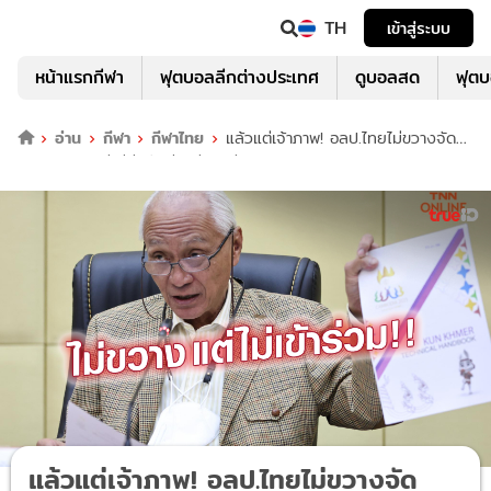
TH
เข้าสู่ระบบ
หน้าแรกกีฬา
ฟุตบอลลีกต่างประเทศ
ดูบอลสด
ฟุต
อ่าน
กีฬา
กีฬาไทย
แล้วแต่เจ้าภาพ! อลป.ไทยไม่ขวางจัด
'กุน ขแมร์' แต่ไม่ส่งนักกีฬาร่วมแข่ง
แล้วแต่เจ้าภาพ! อลป.ไทยไม่ขวางจัด