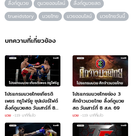
ลิ้งก์ดูมวย
ดูมวยออนไลน์
ลิ้งก์ดูมวยสด
trueidstory
มวยไทย
มวยออนไลน์
มวยไทยวันนี้
บทความที่เกี่ยวข้อง
โปรแกรมมวยไทยเกียรติ
โปรแกรมมวยไทยช่อง 3
เพชร ทรูโฟร์ยู ซุปเปอร์ไฟต์
ศึกจ้าวมวยไทย ลิ้งก์ดูมวย
ลิ้งก์ดูมวยสด วันเสาร์ที่ 8
สด วันเสาร์ที่ 8 ส.ค. 69
ส.ค. 69
มวย
-119 นาทีที่แล้ว
มวย
-119 นาทีที่แล้ว