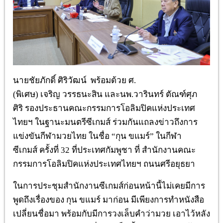
นายชัยภักดิ์
ศิริวัฒน์
พร้อมด้วย
ศ
.
(
พิเศษ
)
เจริญ
วรรธนะสิน
และนพ
.
วารินทร์
ตัณฑ์ศุภ
ศิริ
รองประธานคณะกรรมการโอลิมปิคแห่งประเทศ
ไทยฯ
ในฐานะมนตรีซีเกมส์
ร่วมกันแถลงข่าวถึงการ
แข่งขันกีฬามวยไทย
ในชื่อ
“
กุน
ขแมร์
”
ในกีฬา
ซีเกมส์
ครั้งที่
32
ที่ประเทศกัมพูชา
ที่
สำนักงานคณะ
กรรมการโอลิมปิคแห่งประเทศไทยฯ
ถนนศรีอยุธยา
ในการประชุมสำนักงานซีเกมส์ก่อนหน้านี้ไม่เคยมีการ
พูดถึงเรื่องของ กุน ขแมร์ มาก่อน
มีเพียงการทำหนังสือ
เปลี่ยนชื่อมา
พร้อมกับมีการวงเล็บคำว่ามวย
เอาไว้หลัง