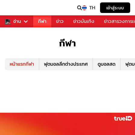
TH
เข้าสู่ระบบ
สำหรับคุณ
อ่าน
กีฬา
ข่าว
ข่าวบันเทิง
ข่าวสารวงการ
กีฬา
หน้าแรกกีฬา
ฟุตบอลลีกต่างประเทศ
ดูบอลสด
ฟุต