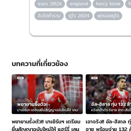
euro 2024
england
harry kane
f
สิงโตคำราม
ยูโร 2024
ฟุตบอลยูโร
บทความที่เกี่ยวข้อง
พยายามรั้งตัว!! บาเยิร์นฯ เตรียม
เอาจริง!! อัล-ฮิลาล ทุ่
ยื่นสัญญาฉบับใหม่ให้ แฮร์รี่ เคน
อาซ พร้อมจ่าย 132 