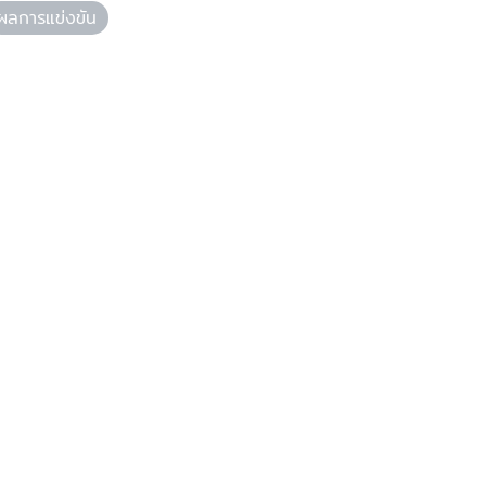
ผลการแข่งขัน