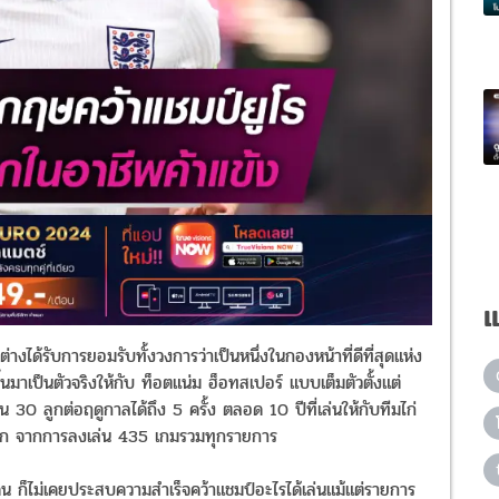
แ
่างได้รับการยอมรับทั้งวงการว่าเป็นหนึ่งในกองหน้าที่ดีที่สุดแห่ง
ึ้นมาเป็นตัวจริงให้กับ ท็อตแน่ม ฮ็อทสเปอร์ แบบเต็มตัวตั้งแต่
0 ลูกต่อฤดูกาลได้ถึง 5 ครั้ง ตลอด 10 ปีที่เล่นให้กับทีมไก่
ลูก จากการลงเล่น 435 เกมรวมทุกรายการ
เคน ก็ไม่เคยประสบความสำเร็จคว้าแชมป์อะไรได้เล่นแม้แต่รายการ