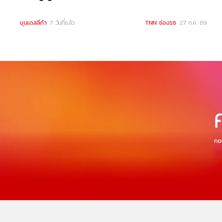
บุนเดสลีก้า
7 วันที่แล้ว
TNN ช่อง16
27 ก.ค. 69