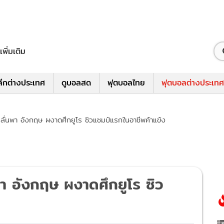
เพิ่มเติม
ีกต่างประเทศ
ดูบอลสด
ฟุตบอลไทย
ฟุตบอลต่างประเทศ
ลั่นพา อังกฤษ ผงาดศึกยูโร ซิวแชมป์แรกในอาชีพค้าแข้ง
า อังกฤษ ผงาดศึกยูโร ซิว