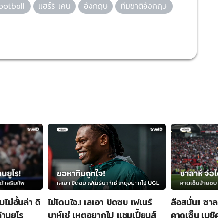
ootball
แฮร์รี่ เคน
อังกฤษ
ทีมชาติอังกฤษ
มไม่อั้นล่า ดิ
ไม่โดนใจ.! เลเอา ปัดซบ เฟเนร์
ลือสนั่น!! ซาล
ล้านยูโร
บาห์เช่ เหตุอยากไป แชมเปี้ยนส์
คาดเซ็น เบซิ