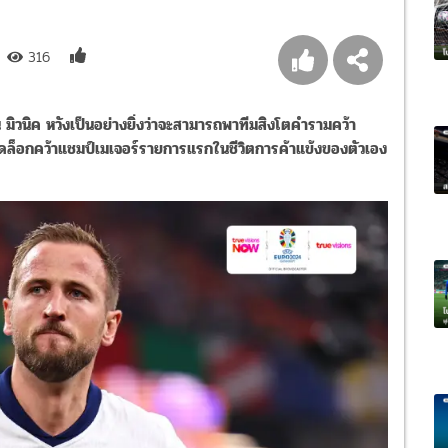
316
มิวนิค หวังเป็นอย่างยิ่งว่าจะสามารถพาทีมสิงโตคำรามคว้า
ปลดล็อกคว้าแชมป์เมเจอร์รายการแรกในชีวิตการค้าแข้งของตัวเอง