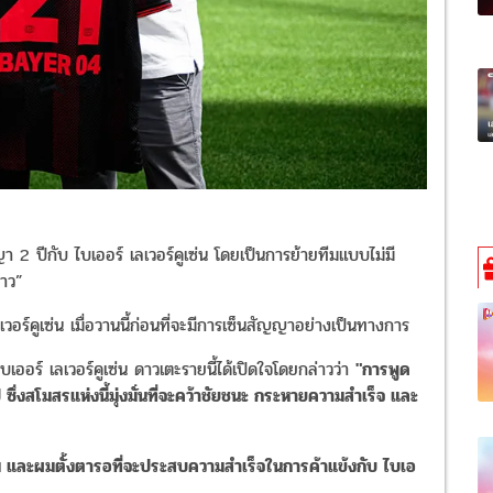
 2 ปีกับ ไบเออร์ เลเวอร์คูเซ่น โดยเป็นการย้ายทีมแบบไม่มี
ขาว”
อร์คูเซ่น เมื่อวานนี้ก่อนที่จะมีการเซ็นสัญญาอย่างเป็นทางการ
เออร์ เลเวอร์คูเซ่น ดาวเตะรายนี้ได้เปิดใจโดยกล่าวว่า
"การพูด
ึ่งสโมสรแห่งนี้มุ่งมั่นที่จะคว้าชัยชนะ กระหายความสำเร็จ และ
และผมตั้งตารอที่จะประสบความสำเร็จในการค้าแข้งกับ ไบเอ