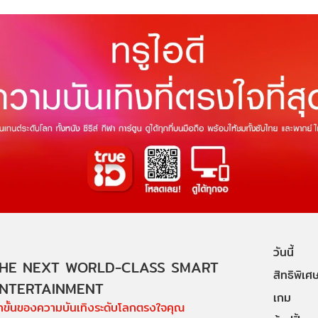
วันนี้
HE NEXT WORLD-CLASS SMART
สิทธิพิเศ
NTERTAINMENT
เกม
ีกขั้นของความบันเทิงระดับโลกตรงใจคุณ