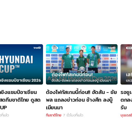
ชิงแชมป์อาเซียน
ต้องโฟกัสเกมนี้ก่อน!! ฮัดสัน - ชัย
รอชูเ
ูสดทีมชาติไทย ดูสด
พล แถลงข่าวก่อน ช้างศึก ลงบู๊
ตกลงค
CUP
เมียนมา
รับ
ที่แล้ว
ทีมชาติไทย
7 ชั่วโมงที่แล้ว
บุนเดสล