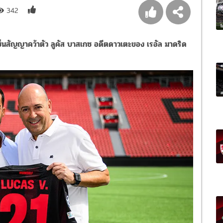
342
 เซ็นสัญญาคว้าตัว ลูคัส บาสเกซ อดีตดาวเตะของ เรอัล มาดริด