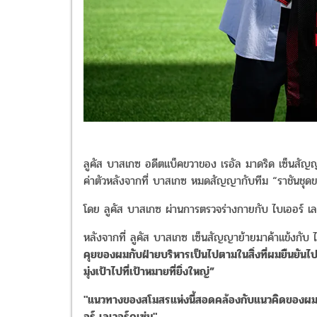
ลูคัส บาสเกซ อดีตแบ็คขวาของ เรอัล มาดริด เซ็นสัญญา
ค่าตัวหลังจากที่ บาสเกซ หมดสัญญากับทีม “ราชันชุด
โดย ลูคัส บาสเกซ ผ่านการตรวจร่างกายกับ ไบเออร์ เลเว
หลังจากที่ ลูคัส บาสเกซ เซ็นสัญญาย้ายมาค้าแข้งกับ ไบ
คุยของผมกับฝ่ายบริหารเป็นไปตามในสิ่งที่ผมยืนยันไป ซ
มุ่งเป้าไปที่เป้าหมายที่ยิ่งใหญ่”
"แนวทางของสโมสรแห่งนี้สอดคล้องกับแนวคิดของผม 
อร์ เลเวอร์คูเซ่น"