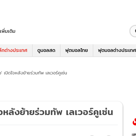
เพิ่มเติม
ีกต่างประเทศ
ดูบอลสด
ฟุตบอลไทย
ฟุตบอลต่างประเทศ
ซ' เปิดใจหลังย้ายร่วมทัพ เลเวอร์คูเซ่น
จหลังย้ายร่วมทัพ เลเวอร์คูเซ่น