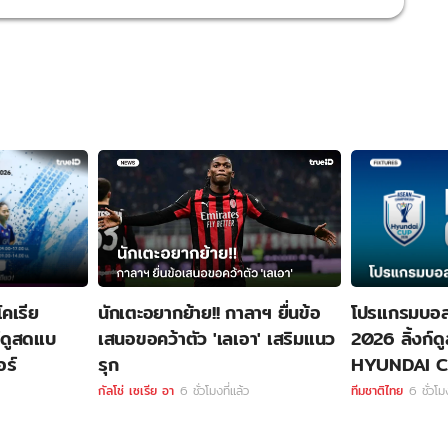
คเรีย
นักเตะอยากย้าย!! กาลาฯ ยื่นข้อ
โปรแกรมบอล
์ดูสดแบ
เสนอขอคว้าตัว 'เลเอา' เสริมแนว
2026 ลิ้งก์ด
อร์
รุก
HYUNDAI 
กัลโช่ เซเรีย อา
6 ชั่วโมงที่แล้ว
ทีมชาติไทย
6 ชั่วโมง