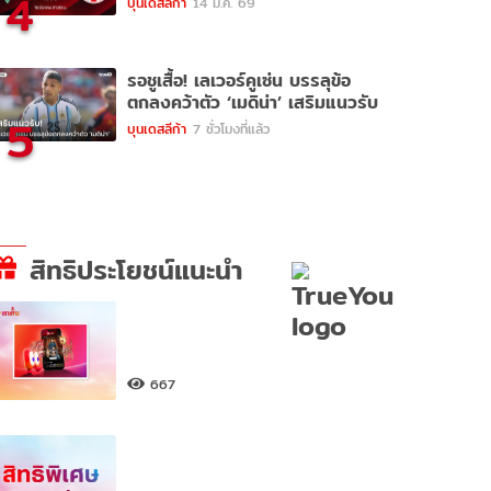
4
บุนเดสลีก้า
14 มี.ค. 69
รอชูเสื้อ! เลเวอร์คูเซ่น บรรลุข้อ
ตกลงคว้าตัว ‘เมดิน่า’ เสริมแนวรับ
5
บุนเดสลีก้า
7 ชั่วโมงที่แล้ว
สิทธิประโยชน์แนะนำ
667