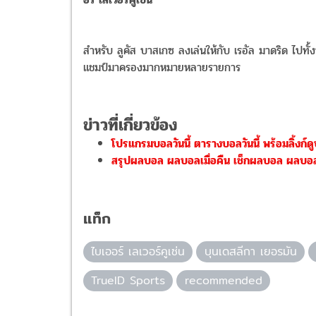
สำหรับ ลูคัส บาสเกซ ลงเล่นให้กับ เรอัล มาดริด ไปทั
แชมป์มาครองมากหมายหลายรายการ
ข่าวที่เกี่ยวข้อง
โปรแกรมบอลวันนี้ ตารางบอลวันนี้ พร้อมลิ้งก์
สรุปผลบอล ผลบอลเมื่อคืน เช็กผลบอล ผลบอลส
แท็ก
ไบเออร์ เลเวอร์คูเซ่น
บุนเดสลีกา เยอรมัน
TrueID Sports
recommended