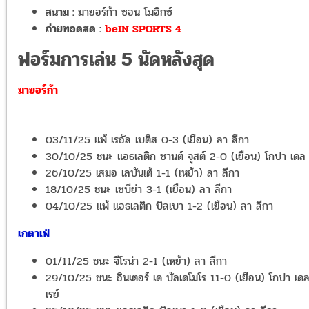
สนาม :
มายอร์ก้า ซอน โมอิกซ์
ถ่ายทอดสด :
beIN SPORTS 4
ฟอร์มการเล่น 5 นัดหลังสุด
มายอร์ก้า
03/11/25 แพ้ เรอัล เบติส 0-3 (เยือน) ลา ลีกา
30/10/25 ชนะ แอธเลติก ซานต์ จุสต์ 2-0 (เยือน) โกปา เดล 
26/10/25 เสมอ เลบันเต้ 1-1 (เหย้า) ลา ลีกา
18/10/25 ชนะ เซบีย่า 3-1 (เยือน) ลา ลีกา
04/10/25 แพ้ แอธเลติก บิลเบา 1-2 (เยือน) ลา ลีกา
เกตาเฟ่
01/11/25 ชนะ จีโรน่า 2-1
(เหย้า) ลา ลีกา
29/10/25 ชนะ อินเตอร์ เด บัลเดโมโร 11-0 (เยือน) โกปา เด
เรย์