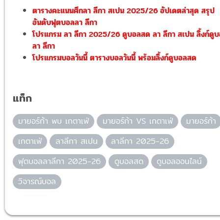
ตารางคะแนนศึกลา ลีกา สเปน 2025/26 อัปเดตล่าสุด สรุป
อันดับฟุตบอลลา ลีกา
โปรแกรม ลา ลีกา 2025/26 ดูบอลสด ลา ลีกา สเปน ลิ้งก์ดู
ลา ลีกา
โปรแกรมบอลวันนี้ ตารางบอลวันนี้ พร้อมลิ้งก์ดูบอลสด
แท็ก
มายอร์ก้า พบ เกตาเฟ่
มายอร์ก้า VS เกตาเฟ่
มายอร์ก้า
เกตาเฟ่
ลาลีกา สเปน
ลาลีกา 2025-26
ฟุตบอลลาลีกา 2025-26
ดูบอลสด
ดูบอลออนไลน์
วิจารณ์บอล