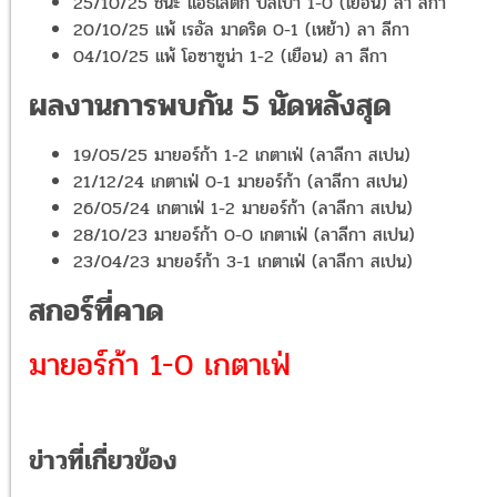
25/10/25 ชนะ แอธเลติก บิลเบา 1-0 (เยือน) ลา ลีกา
20/10/25 แพ้ เรอัล มาดริด 0-1
(เหย้า) ลา ลีกา
04/10/25 แพ้ โอซาซูน่า 1-2 (เยือน) ลา ลีกา
ผลงานการพบกัน 5 นัดหลังสุด
19/05/25 มายอร์ก้า 1-2 เกตาเฟ่ (ลาลีกา สเปน)
21/12/24 เกตาเฟ่ 0-1 มายอร์ก้า (ลาลีกา สเปน)
26/05/24 เกตาเฟ่ 1-2 มายอร์ก้า (ลาลีกา สเปน)
28/10/23 มายอร์ก้า 0-0 เกตาเฟ่ (ลาลีกา สเปน)
23/04/23 มายอร์ก้า 3-1 เกตาเฟ่ (ลาลีกา สเปน)
สกอร์ที่คาด
มายอร์ก้า 1-0 เกตาเฟ่
ข่าวที่เกี่ยวข้อง