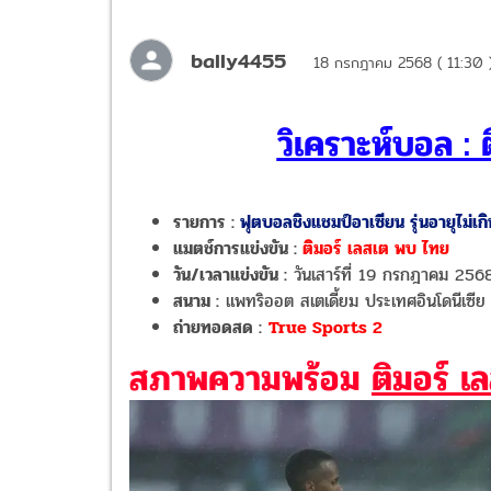
bally4455
18 กรกฎาคม 2568 ( 11:30 
วิเคราะห์บอล :
รายการ :
ฟุตบอลชิงแชมป์อาเซียน รุ่นอายุไม่เก
แมตช์การแข่งขัน :
ติมอร์ เลสเต พบ ไทย
วัน/เวลาแข่งขัน :
วันเสาร์ที่ 19 กรกฎาคม 256
สนาม :
แพทริออต สเตเดี้ยม ประเทศอินโดนีเซีย
ถ่ายทอดสด :
True Sports 2
สภาพความพร้อม
ติมอร์ เ