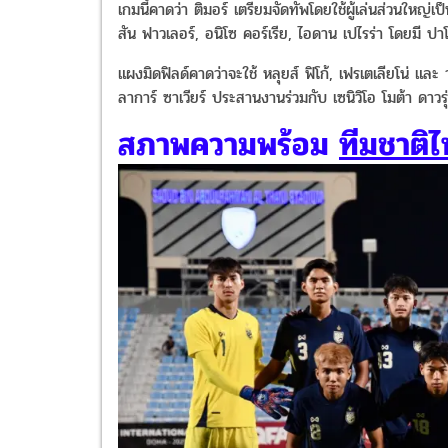
เกมนี้คาดว่า ติมอร์ เตรียมจัดทัพโดยใช้ผู้เล่นส่วนใหญ่
สัน ฟาวเลอร์, อนิโซ คอร์เรีย, ไอดาน เปไรร่า โดยมี ปาโ
แผงมิดฟิลด์คาดว่าจะใช้ หลุยส์ ฟิโก้, เฟรเตเลียโน่ แล
ลาการ์ ซาเวียร์ ประสานงานร่วมกับ เซนิวิโอ โมต้า ดาวรุ่
สภาพความพร้อม
ทีมชาติ