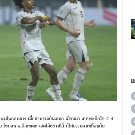
แ
ไพรส์พอสมควร เมื่อสามารถยันเสมอ เมียนมา แบบระทึกใจ 4-4
มของ ไซมอน เอลิสเซตเช เฮดโค้ชชาวชิลี ก็ไม่ธรรมดาเหมือนกัน