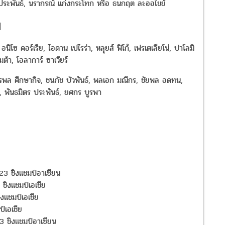
ตร ประพันธ์, นรากรณ์ แก่งกระโทก หรือ ธนกฤต ละออไขย์
ม
 อนิโซ คอร์เรีย, ไอดาน เปไรร่า, หลุยส์ ฟิโก้, เฟรเตเลียโน่, ปาโลมิ
โมต้า, โอลาการ์ ซาเวียร์
พล ศึกษากิจ, ชนภัช บัวพันธ์, พลเอก มณีกร,
ชัยพล อดทน,
, พันธมิตร ประพันธ์, ยศกร บูรพา
3 ชิงแชมป์อาเซียน
ชิงแชมป์เอเชีย
งแชมป์เอเชีย
ป์เอเชีย
 ชิงแชมป์อาเซียน