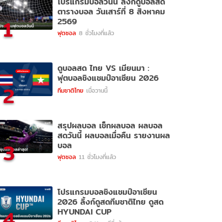
โปรแกรมบอลวันนี้ ลิ้งก์ดูบอลสด
ตารางบอล วันเสาร์ที่ 8 สิงหาคม
1
2569
ฟุตซอล
8 ชั่วโมงที่แล้ว
ดูบอลสด ไทย VS เมียนมา :
ฟุตบอลชิงแชมป์อาเซียน 2026
2
ทีมชาติไทย
เมื่อวานนี้
สรุปผลบอล เช็กผลบอล ผลบอล
สดวันนี้ ผลบอลเมื่อคืน รายงานผล
3
บอล
ฟุตซอล
11 ชั่วโมงที่แล้ว
โปรแกรมบอลชิงแชมป์อาเซียน
2026 ลิ้งก์ดูสดทีมชาติไทย ดูสด
4
HYUNDAI CUP