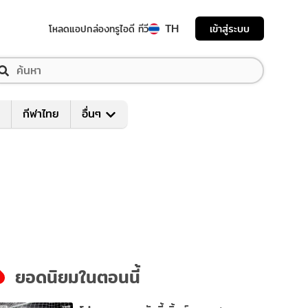
TH
เข้าสู่ระบบ
โหลดแอป
กล่องทรูไอดี ทีวี
กีฬาไทย
อื่นๆ
ยอดนิยมในตอนนี้