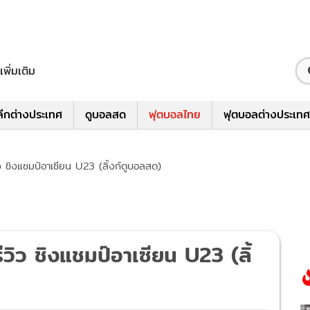
เพิ่มเติม
ีกต่างประเทศ
ดูบอลสด
ฟุตบอลไทย
ฟุตบอลต่างประเทศ
ว ชิงแชมป์อาเซียน U23 (ลิ้งก์ดูบอลสด)
วิว ชิงแชมป์อาเซียน U23 (ลิ้