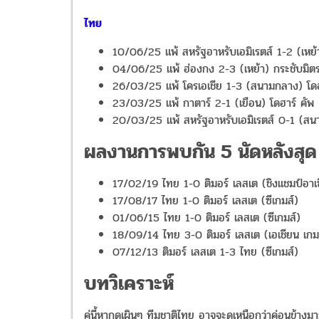
ไทย
10/06/25 แพ้ สหรัฐอาหรับเอมิเรตส์ 1-2 (เหย้
04/06/25 แพ้ ฮ่องกง 2-3 (เหย้า) กระชับมิต
26/03/25 แพ้ โครเอเชีย 1-3 (สนามกลาง) โด
23/03/25 แพ้ กาตาร์ 2-1 (เยือน) โดฮาร์ คัพ
20/03/25 แพ้ สหรัฐอาหรับเอมิเรตส์ 0-1 (สน
ผลงานการพบกัน 5 นัดหลังสุด
17/02/19 ไทย 1-0 ติมอร์ เลสเต (ชิงแชมป์อาเ
17/08/17 ไทย 1-0 ติมอร์ เลสเต (ซีเกมส์)
01/06/15 ไทย 1-0 ติมอร์ เลสเต (ซีเกมส์)
18/09/14 ไทย 3-0 ติมอร์ เลสเต (เอเชียน เกม
07/12/13 ติมอร์ เลสเต 1-3 ไทย (ซีเกมส์)
บทวิเคราะห์
คู่นี้หากดูเผินๆ ทีมชาติไทย อาจจะดูเหนือกว่าค่อนข้างม