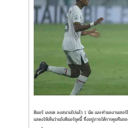
ติมอร์ เลสเต ลงสนามไปแล้ว 1 นัด และทำผลงานเซอร์
แสดงให้เห็นว่าแข้งติมอร์ชุดนี้ ซึ่งอยู่ภายใต้การคุมที