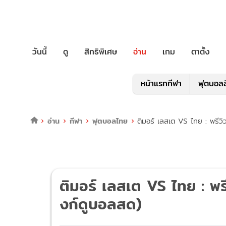
วันนี้
ดู
สิทธิพิเศษ
อ่าน
เกม
ตาตั้ง
หน้าแรกกีฬา
ฟุตบอลล
อ่าน
กีฬา
ฟุตบอลไทย
ติมอร์ เลสเต VS ไทย : พรีวิ
ติมอร์ เลสเต VS ไทย : พรี
งก์ดูบอลสด)