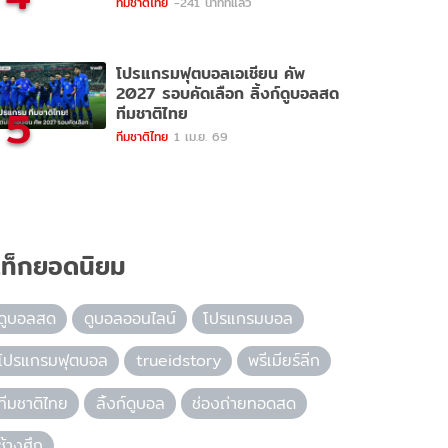
ทีมชาติไทย
-241 นาทีที่แล้ว
โปรแกรมฟุตบอลเอเชียน คัพ
2027 รอบคัดเลือก ลิ้งก์ดูบอลสด
5
ทีมชาติไทย
ทีมชาติไทย
1 เม.ย. 69
ท็กยอดนิยม
ดูบอลสด
ดูบอลออนไลน์
โปรแกรมบอล
โปรแกรมฟุตบอล
trueidstory
พรีเมียร์ลีก
ทีมชาติไทย
ลิ้งก์ดูบอล
ช่องถ่ายทอดสด
ช้างศึก