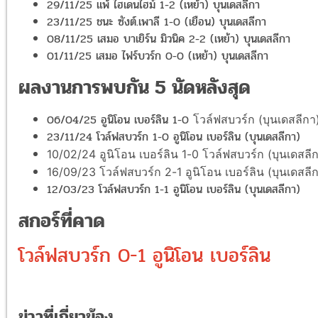
29/11/25 แพ้ ไฮเดนไฮม์ 1-2 (เหย้า) บุนเดสลีกา
23/11/25 ชนะ ซังต์.เพาลี 1-0 (เยือน) บุนเดสลีกา
08/11/25 เสมอ บาเยิร์น มิวนิค 2-2 (เหย้า) บุนเดสลีกา
01/11/25 เสมอ ไฟร์บวร์ก 0-0 (เหย้า) บุนเดสลีกา
ผลงานการพบกัน 5 นัดหลังสุด
06/04/25 อูนิโอน เบอร์ลิน 1-0
โวล์ฟสบวร์ก (บุนเดสลีกา
23/11/24 โวล์ฟสบวร์ก 1-0 อูนิโอน เบอร์ลิน (บุนเดสลีกา)
10/02/24 อูนิโอน เบอร์ลิน 1-0 โวล์ฟสบวร์ก (บุนเดสลี
16/09/23 โวล์ฟสบวร์ก 2-1 อูนิโอน เบอร์ลิน (บุนเดสลี
12/03/23 โวล์ฟสบวร์ก 1-1 อูนิโอน เบอร์ลิน (บุนเดสลีกา)
สกอร์ที่คาด
โวล์ฟสบวร์ก 0-1 อูนิโอน เบอร์ลิน
ข่าวที่เกี่ยวข้อง