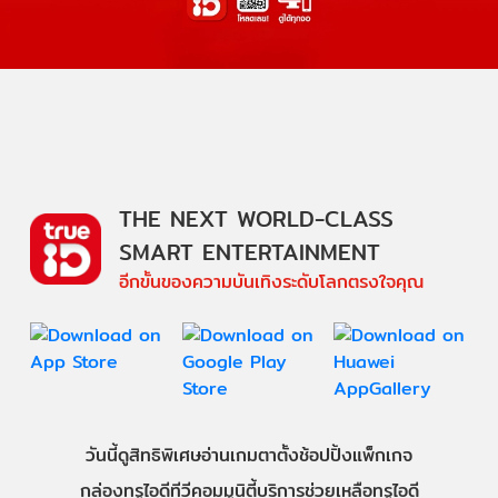
THE NEXT WORLD-CLASS
SMART ENTERTAINMENT
อีกขั้นของความบันเทิงระดับโลกตรงใจคุณ
วันนี้
ดู
สิทธิพิเศษ
อ่าน
เกม
ตาตั้ง
ช้อปปิ้ง
แพ็กเกจ
กล่องทรูไอดีทีวี
คอมมูนิตี้
บริการช่วยเหลือทรูไอดี