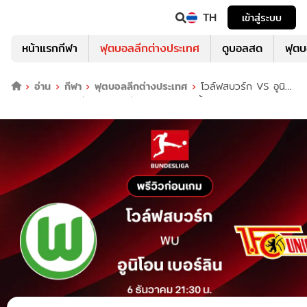
TH
เข้าสู่ระบบ
หน้าแรกกีฬา
ฟุตบอลลีกต่างประเทศ
ดูบอลสด
ฟุต
อ่าน
กีฬา
ฟุตบอลลีกต่างประเทศ
โวล์ฟสบวร์ก VS อูนิ
โอน เบอร์ลิน : พรีวิว บุนเดสลีกา 2025/26 (ลิ้งก์ดูบอลสด)