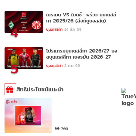
เบรเมน VS ไมนซ์ : พรีวิว บุนเดสลี
กา 2025/26 (ลิ้งก์ดูบอลสด)
4
บุนเดสลีก้า
14 มี.ค. 69
โปรแกรมบุนเดสลีกา 2026/27 บอ
ลบุนเดสลีกา เยอรมัน 2026-27
5
บุนเดสลีก้า
2 ก.ค. 69
สิทธิประโยชน์แนะนำ
703