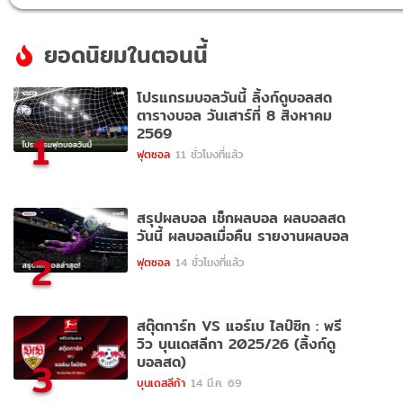
ยอดนิยมในตอนนี้
โปรแกรมบอลวันนี้ ลิ้งก์ดูบอลสด
ตารางบอล วันเสาร์ที่ 8 สิงหาคม
2569
1
ฟุตซอล
11 ชั่วโมงที่แล้ว
สรุปผลบอล เช็กผลบอล ผลบอลสด
วันนี้ ผลบอลเมื่อคืน รายงานผลบอล
2
ฟุตซอล
14 ชั่วโมงที่แล้ว
สตุ๊ตการ์ท VS แอร์เบ ไลป์ซิก : พรี
วิว บุนเดสลีกา 2025/26 (ลิ้งก์ดู
บอลสด)
3
บุนเดสลีก้า
14 มี.ค. 69