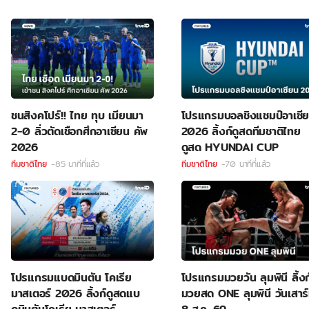
ชนสิงคโปร์!! ไทย ทุบ เมียนมา
โปรแกรมบอลชิงแชมป์อาเซี
2-0 ลิ่วตัดเชือกศึกอาเซียน คัพ
2026 ลิ้งก์ดูสดทีมชาติไทย
2026
ดูสด HYUNDAI CUP
ทีมชาติไทย
-85 นาทีที่แล้ว
ทีมชาติไทย
-70 นาทีที่แล้ว
โปรแกรมแบดมินตัน โคเรีย
โปรแกรมมวยวัน ลุมพินี ลิ้งก
มาสเตอร์ 2026 ลิ้งก์ดูสดแบ
มวยสด ONE ลุมพินี วันเสาร์ท