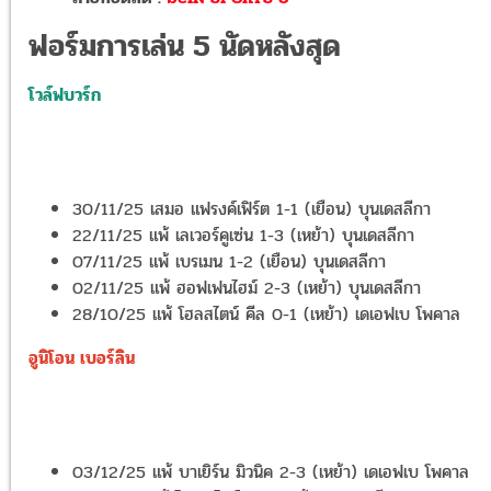
ฟอร์มการเล่น 5 นัดหลังสุด
โวล์ฟบวร์ก
30/11/25 เสมอ แฟรงค์เฟิร์ต 1-1 (เยือน) บุนเดสลีกา
22/11/25 แพ้ เลเวอร์คูเซ่น 1-3 (เหย้า) บุนเดสลีกา
07/11/25 แพ้ เบรเมน 1-2 (เยือน) บุนเดสลีกา
02/11/25 แพ้ ฮอฟเฟนไฮม์ 2-3 (เหย้า) บุนเดสลีกา
28/10/25 แพ้ โฮลสไตน์ คีล 0-1 (เหย้า) เดเอฟเบ โพคาล
อูนิโอน เบอร์ลิน
03/12/25 แพ้ บาเยิร์น มิวนิค 2-3 (เหย้า) เดเอฟเบ โพคาล