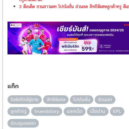
3 ดีลเด็ด ชวนสาวเดท โปรโมชั่น ส่วนลด สิทธิพิเศษลูกค้าทรู ดี
แท็ก
ไลฟ์สไตล์ผู้ชาย
สิทธิพิเศษ
โปรโมชั่น
ส่วนลด
ลูกค้าทรู
trueidstory
แลกเน็ต
เน็ตบ้าน
EPL
ช่องดูบอลสด