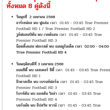
ทั้งหมด 8 คู่ดังนี้
วันพุธที่ 2 เมษายน 2568
อาร์เซน่อล พบ ฟูแล่ม
เวลา 01:45 - 03:45
True Premier
Football HD 1 / True Premier Football HD 2
วูล์ฟแฮมป์ตัน พบ เวสต์แฮม
เวลา 01:45 - 03:45
True
Premier Football HD 3
น็อตติ้งแฮม ฟอเรสต์ พบ แมนยูไนเต็ด เวลา 02:00 - 04:00
True Premier Football HD 4
วันพฤหัสบดีที่ 3 เมษายน 2568
แมนซิตี้ พบ เลสเตอร์ ซิตี้
เวลา 01:45 - 03:45
True Prem
Football HD 1
นิวคาสเซิล พบ เบรนท์ฟอร์ด
เวลา 01:45 - 03:45
True
Premier Football HD 3
ไบรท์ตัน พบ แอสตัน วิลล่า
เวลา 01:45 - 03:45
True
Premier Football HD 4
บอร์นมัธ พบ อิปสวิช ทาวน์
เวลา 01:45 - 03:45
True