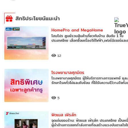
สิทธิประโยชน์แนะนำ
HomePro and MegaHome
โฮมโปร ศูนย์รวมสินค้าเกี่ยวกับบ้าน อันดับ 1 ใน
ประเทศไทย เลือกซื้อเครื่องใช้ไฟฟ้า,เฟอร์นิเจอร์แล
12
โรงพยาบาลศุภมิตร
โรงพยาบาลศุภมิตร ผู้ให้บริการทางการแพทย์ แล
รักษาโรคทั่วไปและซับซ้อน ที่ได้รับความไว้วางใจทั้
5
ฟิตเนส เฟิรส์ท
จุดเด่นของร้าน: ฟิตเนส เฟิรส์ท ประเทศไทย เป็นหนึ
ผู้นำด้านการออกกำลังกายที่จะสร้างแรงบันดาลใจใ