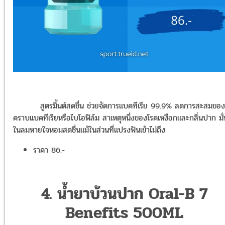
สูตรมิ้นต์สดชื่น ช่วยจัดการแบคทีเรีย 99.9% ลดการสะสมของ
คราบแบคทีเรียหรือไบโอฟิล์ม สาเหตุหนึ่งของโรคเหงือกและกลิ่นปาก มั
ในลมหายใจหอมสดชื่นแม้ในส่วนที่แปรงฟันเข้าไม่ถึง
ราคา 86.-
4. น้ำยาบ้วนปาก Oral-B 7
Benefits 500ML