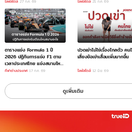
ไลฟ์สไตล์
27 ก.ค. 69
ไลฟ์สไตล์
21 ก.ค. 69
ตารางแข่ง Formula 1 ปี
ปวดเข่าไม่ใช่เรื่องไกลตัว คน
2026 ปฏิทินการแข่ง F1 ตาม
เสี่ยงข้อเข่าเสื่อมเพิ่มมากขึ้น
เวลาประเทศไทย แข่งสนามไหน
ลิงค์ดูสด F1
กีฬาต่างประเทศ
17 ก.ค. 69
ไลฟ์สไตล์
12 มิ.ย. 69
ดูเพิ่มเติม