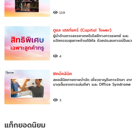
119
ดูแล เฮลท์แคร์ (Capital Tower)
ผู้นำด้านการสรรหาเทคโนโลยีทางการแพทย์ และ
นวัตกรรมสุขภาพด้านดิจิทัล ด้วยประสบการณ์ในแ
การแพทย์มายา
4
ฟิคมีคลินิค
สหคลีนิคกายภาพบำบัด เชี่ยวชาญในการรักษา อา
บาดเจ็บจากการเล่นกีฬา และ Office Syndrome 
เคลื่อนควา
3
แท็กยอดนิยม