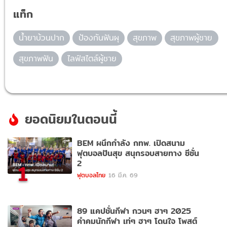
แท็ก
น้ำยาบ้วนปาก
ป้องกันฟันผุ
สุขภาพ
สุขภาพผู้ชาย
สุขภาพฟัน
ไลฟ์สไตล์ผู้ชาย
ยอดนิยมในตอนนี้
BEM ผนึกกำลัง กทพ. เปิดสนาม
ฟุตบอลปันสุข สนุกรอบสายทาง ซีซั่น
2
1
ฟุตบอลไทย
16 มี.ค. 69
89 แคปชั่นกีฬา กวนๆ ฮาๆ 2025
คำคมนักกีฬา เท่ๆ ฮาๆ โดนใจ โพสต์