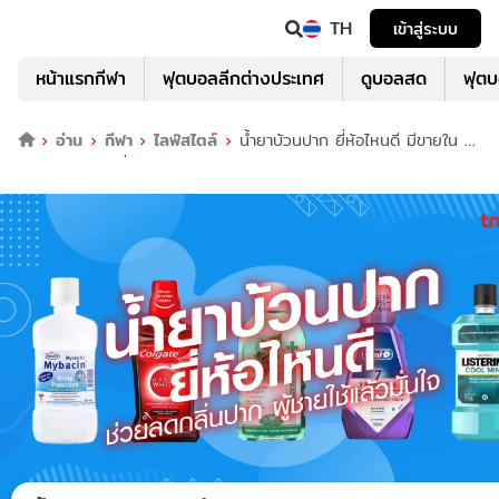
TH
เข้าสู่ระบบ
หน้าแรกกีฬา
ฟุตบอลลีกต่างประเทศ
ดูบอลสด
ฟุต
อ่าน
กีฬา
ไลฟ์สไตล์
น้ำยาบ้วนปาก ยี่ห้อไหนดี มีขายใน 7-
11 ผู้ชายใช้แล้วมั่นใจ อัปเดต 2023