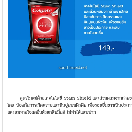
สูตรใมหม่ด้วยเทคโนโลยี Stain Shield และส่วนผสมจากถ่านชา
โคล ป้องกันการเกิดคราบและหินปูนบนผิวฟัน เพื่อรอยยิ้มขาวเป็นประก
และลมหายใจสดชื่นด้วยกลิ่นมิ้นต์ ไม่ทำให้แสบปาก