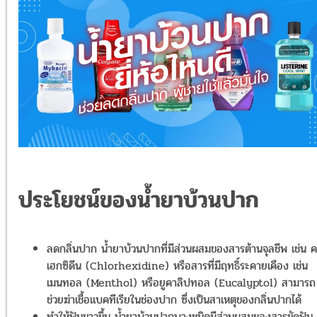
ประโยชน์ของน้ำยาบ้วนปาก
ลดกลิ่นปาก น้ำยาบ้วนปากที่มีส่วนผสมของสารต้านจุลชีพ เช่น 
เฮกซิดีน (Chlorhexidine) หรือสารที่มีฤทธิ์ระคายเคือง เช่น
เมนทอล (Menthol) หรือยูคาลิปทอล (Eucalyptol) สามารถ
ช่วยฆ่าเชื้อแบคทีเรียในช่องปาก ซึ่งเป็นสาเหตุของกลิ่นปากได้
ทำให้ฟันขาวขึ้น น้ำยาบ้วนปากบางชนิดมีส่วนผสมของสารขัดฟัน 