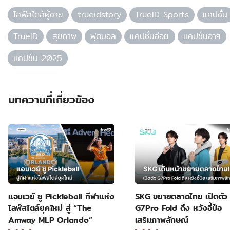
ไลฟ์สไตล์ผู้ชาย
trueidstory
TrueID Sports
แคปชั่น
TrueID
สุขภาพ
ฟุตบอล
แคปชั่นอ่อย
แคปชั่นฮาๆ
แคปชั่น 2025
บทความที่เกี่ยวข้อง
แอมเวย์ ชู Pickleball กีฬาแห่ง
SKG ขยายตลาดไทย เปิดตัว
ไลฟ์สไตล์ยุคใหม่ สู่ “The
G7Pro Fold ดึง หวังอี้ป๋อ
Amway MLP Orlando”
เสริมภาพลักษณ์