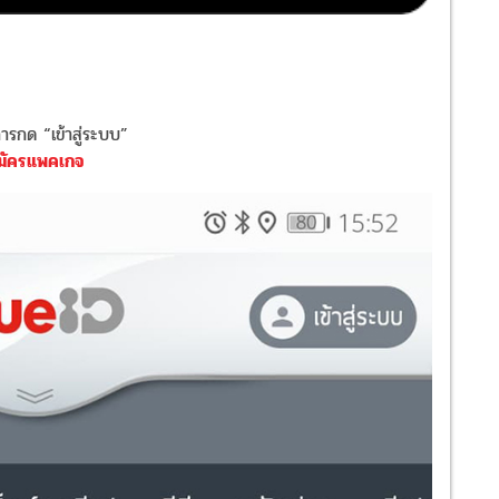
การกด “เข้าสู่ระบบ”
สมัครแพคเกจ