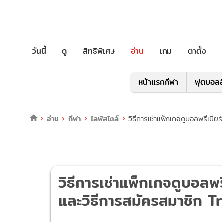
วันนี้
ดู
สิทธิพิเศษ
อ่าน
เกม
ตาตั้ง
หน้าแรกกีฬา
ฟุตบอลล
อ่าน
กีฬา
ไลฟ์สไตล์
วิธีการเช่าแพ็กเกจดูบอลพรีเม
วิธีการเช่าแพ็กเกจดูบอลพ
และวิธีการสมัครสมาชิก T