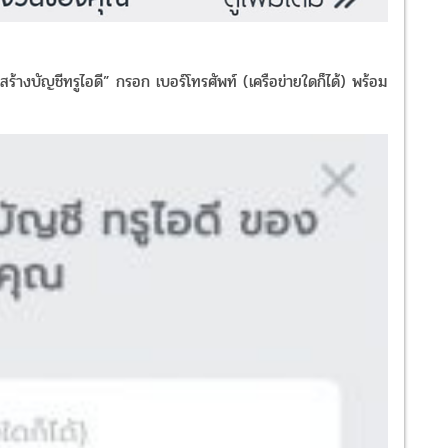
ร้างบัญชีทรูไอดี” กรอก เบอร์โทรศัพท์ (เครือข่ายใดก็ได้) พร้อม