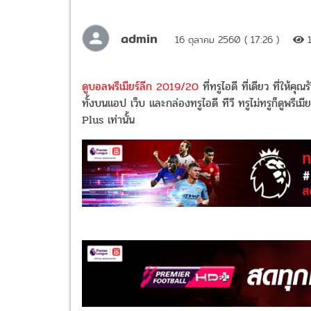
admin
16 ตุลาคม 2560 ( 17:26 )
ดูบอลพรีเมียร์ลีก 2019/20
ที่ทรูไอดี ที่เดียว ที่ให
ทั้งบนแอป เว็บ และกล่องทรูไอดี ทีวี ทรูไม่ทรูก็ดูพรีเ
Plus เท่านั้น