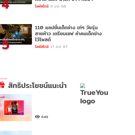
4
ไลฟ์สไตล์
9 ม.ค. 68
110 แคปชั่นเด็กช่าง เท่ๆ วัยรุ่น
สายห้าว เตรียมเซฟ คำคมเด็กช่าง
5
ไว้โพสต์
ไลฟ์สไตล์
17 ต.ค. 67
สิทธิประโยชน์แนะนำ
649