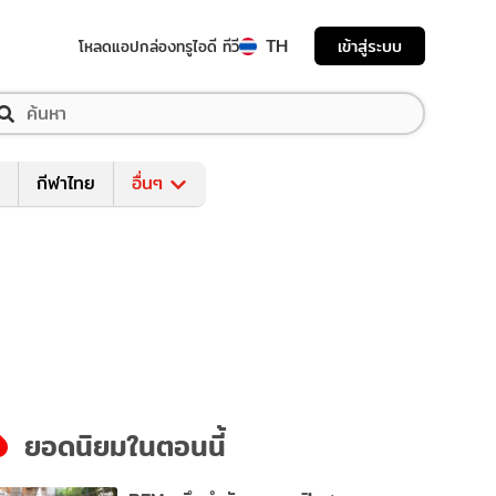
TH
เข้าสู่ระบบ
โหลดแอป
กล่องทรูไอดี ทีวี
กีฬาไทย
อื่นๆ
ยอดนิยมในตอนนี้