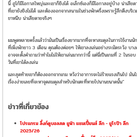
นี้ ฮูโก้มีโอกาสใหญ่และเขาก็ยิงได้ อเล็กซ์เองก็มีโอกาสอยู่บ้าง น่าเสีย
ที่เขายังยิงไม่ได้ และต้องออกจากสนามในช่วงพักครึ่งเพราะรู้สึกตึงบริเ
ขาหนีบ น่าเสียดายจริงๆ
ผมพูดหลายครั้งแล้วว่ามันเป็นเรื่องยากมากที่จะหาสมดุลในการใช้งานนั
ที่เพิ่งพักยาว 3 เดือน คุณต้องค่อยๆ ให้เขาลงเล่นอย่างระมัดระวัง บา
อาจจะตั้งคำถามว่าทำไมไม่ให้เขาเล่นมากกว่านี้ แต่นี่เป็นเกมที่ 2 ในรอบ
วันที่เขาได้ลงเล่น
และสุดท้ายเขาก็ต้องออกจากเกม หวังว่าอาการจะไม่ร้ายแรงเกินไป มันไม
เรื่องง่ายเลยที่จะหาจุดสมดุลสำหรับนักเตะที่หายไปนานขนาดนั้น”
ข่าวที่เกี่ยวข้อง
โปรแกรม ลิ้งก์ดูบอลสด ยูฟ่า แชมเปี้ยนส์ ลีก - ยูโรป้า ลีก
2025/26