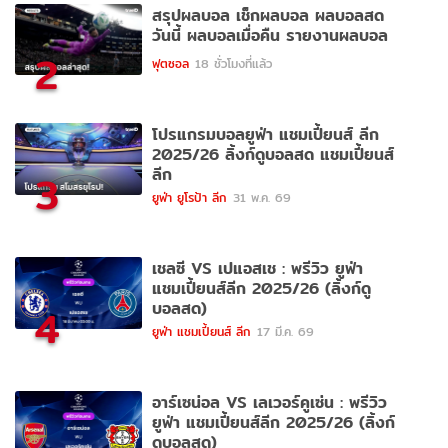
สรุปผลบอล เช็กผลบอล ผลบอลสด
วันนี้ ผลบอลเมื่อคืน รายงานผลบอล
2
ฟุตซอล
18 ชั่วโมงที่แล้ว
โปรแกรมบอลยูฟ่า แชมเปี้ยนส์ ลีก
2025/26 ลิ้งก์ดูบอลสด แชมเปี้ยนส์
ลีก
3
ยูฟ่า ยูโรป้า ลีก
31 พ.ค. 69
เชลซี VS เปแอสเช : พรีวิว ยูฟ่า
แชมเปี้ยนส์ลีก 2025/26 (ลิ้งก์ดู
บอลสด)
4
ยูฟ่า แชมเปี้ยนส์ ลีก
17 มี.ค. 69
อาร์เซน่อล VS เลเวอร์คูเซ่น : พรีวิว
ยูฟ่า แชมเปี้ยนส์ลีก 2025/26 (ลิ้งก์
ดูบอลสด)