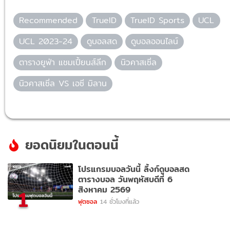
Recommended
TrueID
TrueID Sports
UCL
UCL 2023-24
ดูบอลสด
ดูบอลออนไลน์
ตารางยูฟ่า แชมเปี้ยนส์ลีก
นิวคาสเซิ่ล
นิวคาสเซิ่ล VS เอซี มิลาน
ยอดนิยมในตอนนี้
โปรแกรมบอลวันนี้ ลิ้งก์ดูบอลสด
ตารางบอล วันพฤหัสบดีที่ 6
สิงหาคม 2569
1
ฟุตซอล
14 ชั่วโมงที่แล้ว