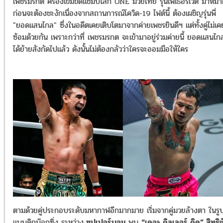
เพชรมรกต ครองเข็มขัดแชมป์โลก ONE มวยไทย รุ่นเฟเธอร์เวต มาหม
ก่อนจะต้องชะงักเนื่องจากสถานการณ์โควิด-19 ไฟต์นี้ ต้องเผชิญรุ่นพี่
"ยอดแสนไกล" ซึ่งในอดีตเคยเติบโตมาจากค่ายเพชรยินดีฯ แต่ทั้งคู่ไม่เค
ซ้อมด้วยกัน เพราะกว่าที่ เพชรมรกต จะเข้ามาอยู่ร่วมค่ายนี้ ยอดแสนไก
ได้ย้ายสังกัดไปแล้ว ดังนั้นไม่ต้องกลัวว่าใครจะออมมือให้ใคร
ตามด้วยคู่ประกอบระดับมหากาฬอีกมากมาย เริ่มจากคู่มวยล้างตา ในรู
แบบคิกบ๊อกซิ่ง ระหว่าง
ซุปเปอร์บอน
พบ
“เดอะ คิลเลอร์ คิด” สิทธิช