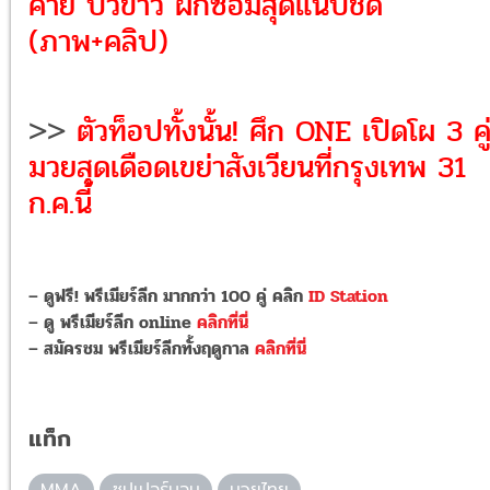
ค่าย บัวขาว ฝึกซ้อมสุดแนบชิด
(ภาพ+คลิป)
>>
ตัวท็อปทั้งนั้น! ศึก ONE เปิดโผ 3 คู
มวยสุดเดือดเขย่าสังเวียนที่กรุงเทพ 31
ก.ค.นี้
– ดูฟรี! พรีเมียร์ลีก มากกว่า 100 คู่ คลิก
ID Station
– ดู พรีเมียร์ลีก online
คลิกที่นี่
– สมัครชม พรีเมียร์ลีกทั้งฤดูกาล
คลิกที่นี่
แท็ก
MMA
ซุปเปอร์บอน
มวยไทย