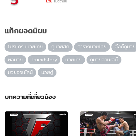
มวย
เมื่อวานนี้
แท็กยอดนิยม
โปรแกรมมวยไทย
ดูมวยสด
ตารางมวยไทย
ลิ้งก์ดูมวย
ผลมวย
trueidstory
มวยไทย
ดูมวยออนไลน์
มวยออนไลน์
มวยตู้
บทความที่เกี่ยวข้อง