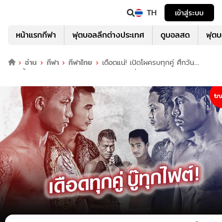
TH
เข้าสู่ระบบ
หน้าแรกกีฬา
ฟุตบอลลีกต่างประเทศ
ดูบอลสด
ฟุต
อ่าน
กีฬา
กีฬาไทย
เดือดแน่! เปิดโผครบทุกคู่ ศึกวัน
แชมเปี้ยนชิพ 31 ก.ค. ยิงสด 150 ประเทศทั่วโลก