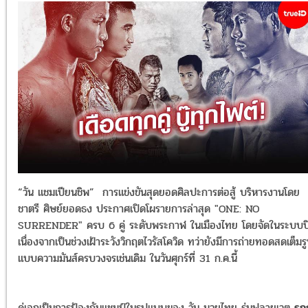
“วัน แชมเปียนชิพ” การแข่งขันสุดยอดศิลปะการต่อสู้ บริหารงานโดย
ชาตรี ศิษย์ยอดธง ประกาศเปิดโผรายการล่าสุด "ONE: NO
SURRENDER" ครบ 6 คู่ ระดับพระกาฬ ในเมืองไทย โดยจัดในระบบป
เนื่องจากเป็นช่วงเฝ้าระวังวิกฤตไวรัสโควิด ทว่ายังมีการถ่ายทอดสดเต็มร
แบบความมันส์ครบวงจรเช่นเดิม ในวันศุกร์ที่ 31 ก.ค.นี้
คู่เอกเป็นการป้องกันแชมป์ในรูปแบบของ วัน มวยไทย รุ่นฟลายเวต
รถ