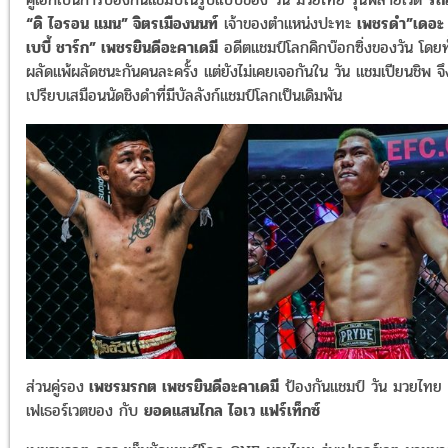
“ดิ ไอรอน แมน” จิตรเมืองนนท์
เจ้าของตำแหน่งปะทะ
เพชรดำ”เดอะ
เบบี้ ชาร์ก” เพชรยินดีอะคาเดมี
อดีตแชมป์โลกคิกบ๊อกซิ่งของวัน โดยทั้
ผลัดแพ้ผลัดชนะกันคนละครั้ง แต่ยังไม่เคยเจอกันใน วัน แชมเปียนชิพ จึ
เปรียบเสมือนนัดชิงดำที่มีบัลลังก์แชมป์โลกเป็นเดิมพัน
ส่วนคู่รอง
เพชรมรกต เพชรยินดีอะคาเดมี
ป้องกันแชมป์ วัน มวยไทย ร
เฟเธอร์เวตของ กับ
ยอดแสนไกล ไอเว แฟร์เท็กซ์