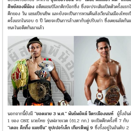
ศิษย์สองพี่น้อง
อดีตแชมป์โลกคิกบ๊อกซิ่ง ซึ่งจะประเดิมเปิดตัวครั้งแรก
ศึกของ วัน แชมเปียนชิพ และยังจะเป็นการหวนคืนสังเวียนในเมืองไทยเป
ครั้งแรกในรอบ 6 ปี โดยจะเป็นการล้างตากับคู่ปรับเก่า ซึ่งเคยผลัดกันแ
ชนะในอดีตกันมาแล้ว
นอกจากนี้ยังมี
"ยอดมวย 3 พ.ศ." พันธ์พยัคฆ์ จิตรเมืองนนท์
ผู้รั้งอัน
1 ของ ONE มวยไทย รุ่นฟลายเวต (61.2 กก.) จะเปิดศึกครั้งที่ 7 กับ
"เดอะ คิกกิ้ง แมชชีน" ซุปเปอร์เล็ก เกียรติหมู่ 9
ซึ่งรั้งอยู่ในอันดับ 2