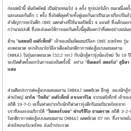
ก่อนหน้านี้ พันธ์พยัคฆ์ เป็นฝ่ายชนะไป 4 ครั้ง ซุปเปอร์เล็ก ชนะหนึ่งครั้
และเสมอกันอีก 1 ครั้ง ซึ่งไฟต์สุดท้ายทั้งคู่เจอกันมาเป็นเวลาเกือบปีแล้ว 
สำคัญการชกในศึก ONE แตกต่างที่ใช้นวมเปิดนิ้ว 4 ออนซ์ ซึ่งเล็กแล
กว่านวมปกติ ซึ่งจะส่งผลให้การเจอกันครั้งนี้ดุเดือดกว่าที่เคยอย่างแน่น
ด้าน
"แสตมป์ แฟร์เท็กซ์"
เจ้าของเข็มขัดแชมป์โลก ONE มวยไทย รุ่น
อะตอมเวต จะกลับมาโชว์ลีลาเดือดในกติกาการต่อสู้แบบผสมผสาน
(MMA) ในรุ่นอะตอมเวต (52.2 กก.) กับนักสู้ดาวรุ่งน้องใหม่ วัย 19 ปีท
จะเปิดตัวครั้งแรกในการแข่งขันครั้งนี้ อย่าง
"ธันเดอร์ สตอร์ม" สุนิษา 
เเสน
ส่วนศิลปะการต่อสู้แบบผสมผสาน (MMA) แคตช์เวต อีกคู่ สองนักสู้จ
ค่ายใหญ่
มาร์ค "ไทสัน" แฟร์เท็กซ์ อาเบลาร์โด
จากแฟร์เท็กซ์ เจ้าขอ
สถิติ 19-7-0 จะขึ้นฟาดปากกับนักกีฬาดาวรุ่งดีกรีแชมป์มวยไทยจาก
บราซิลและอเมริกาใต้
"วันเดอร์บอย" ฟาบริซิโอ อานดราด
สถิติ 3-2-
ในกติกาการต่อสู้แบบผสมผสาน (MMA) แคตช์เวต 67 กก. ซึ่งรายหลังน
ค่ายไทเกอร์มวยไทย ส่งเข้าประกวด