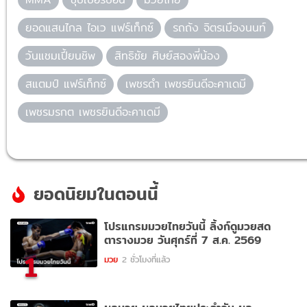
ยอดแสนไกล ไอเว แฟร์เท็กซ์
รถถัง จิตรเมืองนนท์
วันแชมเปี้ยนชิพ
สิทธิชัย ศิษย์สองพี่น้อง
สแตมป์ แฟร์เท็กซ์
เพชรดำ เพชรยินดีอะคาเดมี
เพชรมรกต เพชรยินดีอะคาเดมี
ยอดนิยมในตอนนี้
โปรแกรมมวยไทยวันนี้ ลิ้งก์ดูมวยสด
ตารางมวย วันศุกร์ที่ 7 ส.ค. 2569
1
มวย
2 ชั่วโมงที่แล้ว