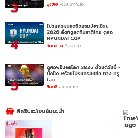
3
ฟุตซอล
-153 นาทีที่แล้ว
โปรแกรมบอลชิงแชมป์อาเซียน
2026 ลิ้งก์ดูสดทีมชาติไทย ดูสด
HYUNDAI CUP
4
ทีมชาติไทย
2 วันที่แล้ว
ดูสดฟรีบอลโลก 2026 ตั้งแต่วันนี้ -
นัดชิง พร้อมโปรแกรมแข่ง ทาง ทรู
ไอดี
5
ทีมชาติ
20 ก.ค. 69
สิทธิประโยชน์แนะนำ