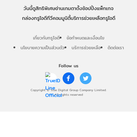
วันนี้
ดู
สิทธิพิเศษ
อ่าน
เกม
ตาตั้ง
ช้อปปิ้ง
แพ็กเกจ
กล่องทรูไอดีทีวี
คอมมูนิตี้
บริการช่วยเหลือทรูไอดี
เกี่ยวกับทรูไอดี
ข้อกำหนดและเงื่อนไข
นโยบายความเป็นส่วนตัว
บริการช่วยเหลือ
ติดต่อเรา
Follow us
Copyright © True Digital Group Company Limited.
All rights reserved