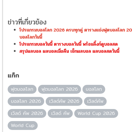
ข่าวที่เกี่ยวข้อง
โปรแกรมบอลโลก 2026 ครบทุกคู่ ตารางแข่งฟุตบอลโลก 2
บอลโลกวันนี้
โปรแกรมบอลวันนี้ ตารางบอลวันนี้ พร้อมลิ้งก์ดูบอลสด
สรุปผลบอล ผลบอลเมื่อคืน เช็กผลบอล ผลบอลสดวันนี้
แท็ก
ฟุตบอลโลก
ฟุตบอลโลก 2026
บอลโลก
บอลโลก 2026
เวิลด์คัพ 2026
เวิลด์คัพ
เวิลด์ คัพ 2026
เวิลด์ คัพ
World Cup 2026
World Cup