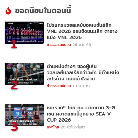
ยอดนิยมในตอนนี้
โปรแกรมวอลเลย์บอลเนชั่นส์ลีก
VNL 2026 รอบชิงชนะเลิศ ตาราง
แข่ง VNL 2026
1
ข่าววอลเลย์บอล
26 ก.ค. 69
ตำแหน่งต่างๆ ของผู้เล่น
วอลเลย์บอลเรียกว่าอะไร มีตำแหน่ง
อะไรบ้าง แบบเข้าใจง่าย
2
ข่าววอลเลย์บอล
19 ก.ย. 67
ชนะรวด!! ไทย ทุบ เวียดนาม 3-0
เซต ผงาดแชมป์ลูกยาง SEA V
CUP 2026
3
กีฬาไทย
20 ชั่วโมงที่แล้ว