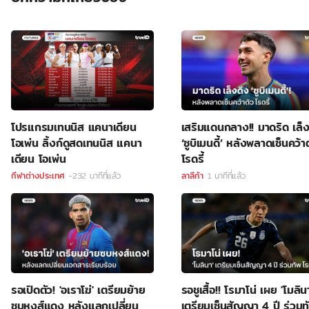
โปรแกรมเทนนิส แคนาเดียน
เสริมแดนกลาง!! มาดริด เล็ง
โอเพ่น ลิ้งก์ดูสดเทนนิส แคนา
‘ซูบิเมนดี้’ หลังพลาดเซ็นคว้า
เดียน โอเพ่น
โรดรี้
กีฬาต่างประเทศ
-232 นาทีที่แล้ว
ลาลีก้า
1 นาทีที่แล้ว
รอเปิดตัว! 'อเราโฆ่' เตรียมย้าย
รอชูเสื้อ!! โรมาโน่ เผย 'โมลิน
ซบหงส์แดง หลังแลกเปลี่ยน
เตรียมเซ็นสัญญา 4 ปี ร่วมท