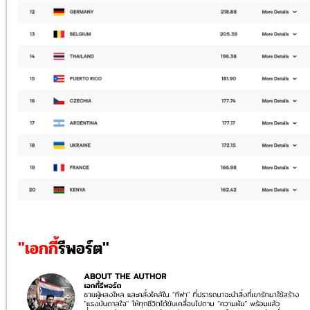
"เอกกี้
รีพอร์ต"