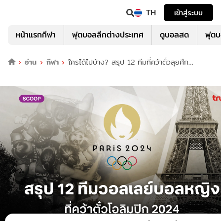
TH
เข้าสู่ระบบ
หน้าแรกกีฬา
ฟุตบอลลีกต่างประเทศ
ดูบอลสด
ฟุต
อ่าน
กีฬา
ใครได้ไปบ้าง? สรุป 12 ทีมที่คว้าตั๋วลุยศึก
วอลเลย์บอลหญิง โอลิมปิก 2024