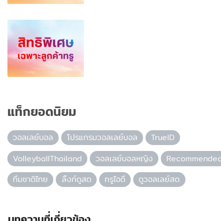
แท็กยอดนิยม
วอลเลย์บอล
โปรแกรมวอลเลย์บอล
TrueID
VolleyballThailand
วอลเลย์บอลหญิง
Recommende
ทีมชาติไทย
ลิ้งก์ดูสด
ทรูไอดี
ดูวอลเลย์สด
บทความที่เกี่ยวข้อง