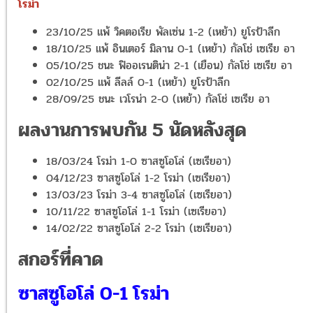
โรม่า
23/10/25 แพ้ วิคตอเรีย พัลเซ่น 1-2 (เหย้า) ยูโรป้าลีก
18/10/25 แพ้ อินเตอร์ มิลาน 0-1 (เหย้า) กัลโช่ เซเรีย อา
05/10/25 ชนะ ฟิออเรนติน่า 2-1 (เยือน) กัลโช่ เซเรีย อา
02/10/25 แพ้ ลีลล์ 0-1 (เหย้า) ยูโรป้าลีก
28/09/25 ชนะ เวโรน่า 2-0 (เหย้า) กัลโช่ เซเรีย อา
ผลงานการพบกัน 5 นัดหลังสุด
18/03/24 โรม่า 1-0 ซาสซูโอโล่ (เซเรียอา)
04/12/23 ซาสซูโอโล่ 1-2 โรม่า (เซเรียอา)
13/03/23 โรม่า 3-4 ซาสซูโอโล่ (เซเรียอา)
10/11/22 ซาสซูโอโล่ 1-1 โรม่า (เซเรียอา)
14/02/22 ซาสซูโอโล่ 2-2 โรม่า (เซเรียอา)
สกอร์ที่คาด
ซาสซูโอโล่ 0-1 โรม่า