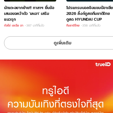
นักเตะอยากย้าย!! กาลาฯ ยื่นข้อ
โปรแกรมบอลชิงแชมป์อาเซี
เสนอขอคว้าตัว 'เลเอา' เสริม
2026 ลิ้งก์ดูสดทีมชาติไทย
แนวรุก
ดูสด HYUNDAI CUP
กัลโช่ เซเรีย อา
-387 นาทีที่แล้ว
ทีมชาติไทย
-358 นาทีที่แล้ว
ดูเพิ่มเติม