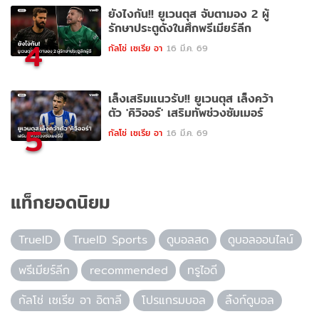
ยังไงกัน!! ยูเวนตุส จับตามอง 2 ผู้
รักษาประตูดังในศึกพรีเมียร์ลีก
4
กัลโช่ เซเรีย อา
16 มี.ค. 69
เล็งเสริมแนวรับ!! ยูเวนตุส เล็งคว้า
ตัว 'คิวิออร์' เสริมทัพช่วงซัมเมอร์
5
กัลโช่ เซเรีย อา
16 มี.ค. 69
แท็กยอดนิยม
TrueID
TrueID Sports
ดูบอลสด
ดูบอลออนไลน์
พรีเมียร์ลีก
recommended
ทรูไอดี
กัลโช่ เซเรีย อา อิตาลี
โปรแกรมบอล
ลิ้งก์ดูบอล