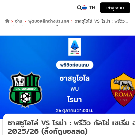
TH
เข้าสู่ระบบ
อ่าน
ฟุตบอลลีกต่างประเทศ
ซาสซูโอโล่ VS โรม่า : พรีวิว
กัลโช่ เซเรีย อา 2025/26 (ลิ้งก์ดูบอลสด)
ซาสซูโอโล่ VS โรม่า : พรีวิว กัลโช่ เซเรีย 
2025/26 (ลิ้งก์ดูบอลสด)