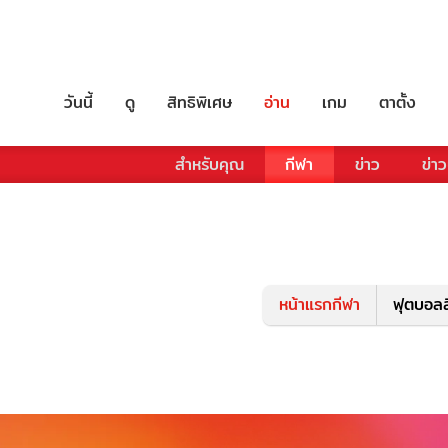
วันนี้
ดู
สิทธิพิเศษ
อ่าน
เกม
ตาตั้ง
สำหรับคุณ
กีฬา
ข่าว
ข่าว
หน้าแรกกีฬา
ฟุตบอลล