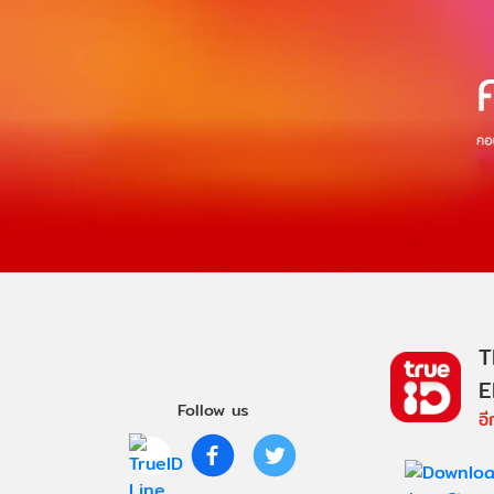
T
E
Follow us
อ