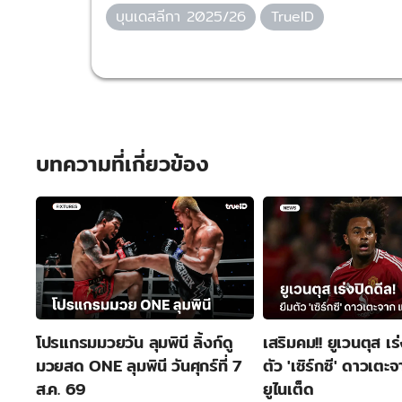
บุนเดสลีกา 2025/26
TrueID
บทความที่เกี่ยวข้อง
โปรแกรมมวยวัน ลุมพินี ลิ้งก์ดู
เสริมคม!! ยูเวนตุส เร
มวยสด ONE ลุมพินี วันศุกร์ที่ 7
ตัว 'เซิร์กซี' ดาวเต
ส.ค. 69
ยูไนเต็ด