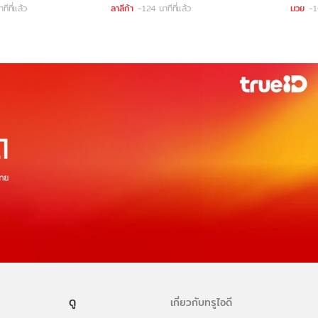
ีที่แล้ว
ลาลีก้า
-124 นาทีที่แล้ว
มวย
-1
ดู
เกี่ยวกับทรูไอดี