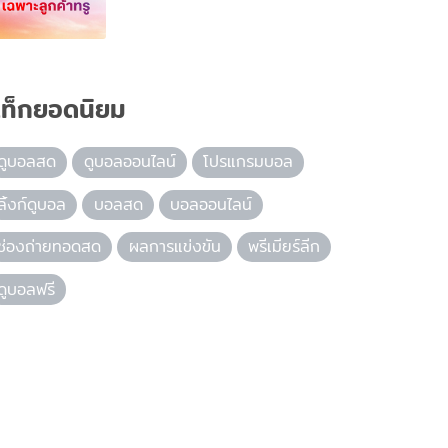
ท็กยอดนิยม
ดูบอลสด
ดูบอลออนไลน์
โปรแกรมบอล
ลิ้งก์ดูบอล
บอลสด
บอลออนไลน์
ช่องถ่ายทอดสด
ผลการแข่งขัน
พรีเมียร์ลีก
ดูบอลฟรี