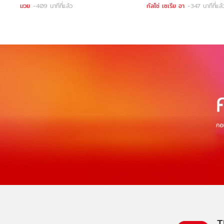
มวย
-409 นาทีที่แล้ว
กัลโช่ เซเรีย อา
-347 นาทีที่แล้
T