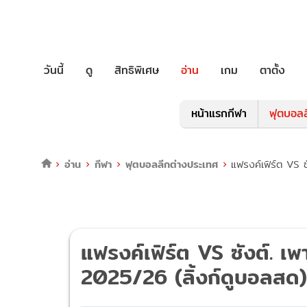
วันนี้
ดู
สิทธิพิเศษ
อ่าน
เกม
ตาตั้ง
หน้าแรกกีฬา
ฟุตบอลล
อ่าน
กีฬา
ฟุตบอลลีกต่างประเทศ
แฟรงค์เฟิร์ต VS ซ
แฟรงค์เฟิร์ต VS ซังต์. เพา
2025/26 (ลิ้งก์ดูบอลสด)