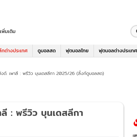
เพิ่มเติม
ีกต่างประเทศ
ดูบอลสด
ฟุตบอลไทย
ฟุตบอลต่างประเทศ
ังต์. เพาลี : พรีวิว บุนเดสลีกา 2025/26 (ลิ้งก์ดูบอลสด)
ลี : พรีวิว บุนเดสลีกา