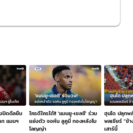
่งปิดดีลยืม
ใครดีใครได้!! 'แมนยู-เชลซี' ร่วม
ฮุนได ปลุก
ะจาก แมนฯ
แย่งตัว จอห์น ลูคูมี่ กองหลังโบ
พลเชียร์ “ช้า
โลญญ่า
เสาร์นี้