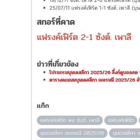
19/12/11 ซังต์. เพาลี 2-0 แฟรงค์เฟิร์ต (บ
25/07/11 แฟรงค์เฟิร์ต 1-1 ซังต์. เพาลี (บุ
สกอร์ที่คาด
แฟรงค์เฟิร์ต 2-1 ซังต์. เพาลี
ข่าวที่เกี่ยวข้อง
โปรแกรมบุนเดสลีกา 2025/26 ลิ้งก์ดูบอลสด 
ตารางคะแนนบุนเดสลีกา เยอรมนี 2025/26 อัป
แท็ก
แฟรงค์เฟิร์ต พบ ซังต์. เพาลี
แฟรงค์เฟิร์ต
บุนเดสลีกา เยอรมนี 2025/26
บุนเดสลีกา เ