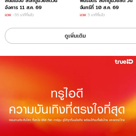
สนั่นเมือง ลิ้งก์ดูมวยสดวัน
พันธมิตร ลิ้งก์ดูมวยสด วัน
อังคาร 11 ส.ค. 69
จันทร์ที่ 10 ส.ค. 69
มวย
-55 นาทีที่แล้ว
มวย
5 นาทีที่แล้ว
ดูเพิ่มเติม