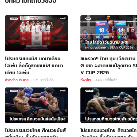
บทความที่เกี่ยวข้อง
โปรแกรมเทนนิส แคนาเดียน
ชนะรวด!! ไทย ทุบ เวียดนาม
โอเพ่น ลิ้งก์ดูสดเทนนิส แคนา
0 เซต ผงาดแชมป์ลูกยาง 
เดียน โอเพ่น
V CUP 2026
กีฬาต่างประเทศ
-325 นาทีที่แล้ว
กีฬาไทย
-145 นาทีที่แล้ว
โปรแกรมมวยไทย ศึกมวยมันส์
โปรแกรมมวยไทย ศึกมวยไ