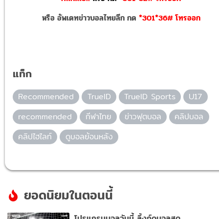
หรือ อัพเดทข่าวบอลไทยลีก กด
*301*36# โทรออก
แท็ก
Recommended
TrueID
TrueID Sports
U17
recommended
กีฬาไทย
ข่าวฟุตบอล
คลิปบอล
คลิปไฮไลท์
ดูบอลย้อนหลัง
ยอดนิยมในตอนนี้
โปรแกรมบอลวันนี้ ลิ้งก์ดูบอลสด