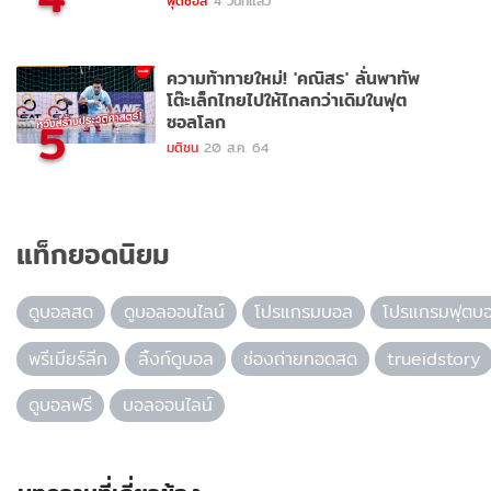
ฟุตซอล
4 วันที่แล้ว
ความท้าทายใหม่! 'คณิสร' ลั่นพาทัพ
โต๊ะเล็กไทยไปให้ไกลกว่าเดิมในฟุต
ซอลโลก
5
มติชน
20 ส.ค. 64
แท็กยอดนิยม
ดูบอลสด
ดูบอลออนไลน์
โปรแกรมบอล
โปรแกรมฟุตบ
พรีเมียร์ลีก
ลิ้งก์ดูบอล
ช่องถ่ายทอดสด
trueidstory
ดูบอลฟรี
บอลออนไลน์