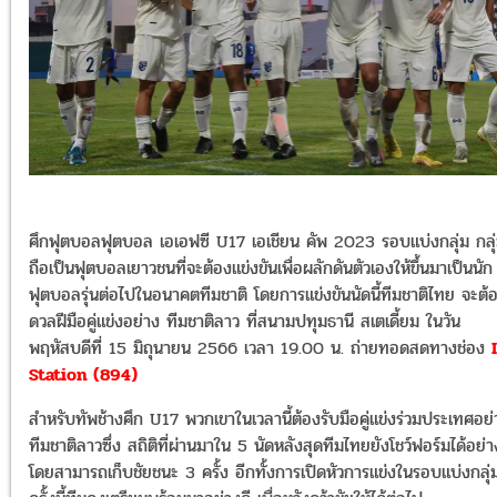
ศึกฟุตบอลฟุตบอล เอเอฟซี U17 เอเชียน คัพ 2023 รอบแบ่งกลุ่ม กลุ
ถือเป็นฟุตบอลเยาวชนที่จะต้องแข่งขันเพื่อผลักดันตัวเองให้ขึ้นมาเป็นนัก
ฟุตบอลรุ่นต่อไปในอนาคตทีมชาติ โดยการแข่งขันนัดนี้ทีมชาติไทย จะต้
ดวลฝีมือคู่แข่งอย่าง ทีมชาติลาว
ที่สนามปทุมธานี สเตเดี้ยม ในวัน
พฤหัสบดีที่ 15 มิถุนายน 2566 เวลา 19.00 น.
ถ่ายทอดสดทางช่อง
Station (894)
สำหรับทัพช้างศึก U17 พวกเขาในเวลานี้ต้องรับมือคู่แข่งร่วมประเทศอย่
ทีมชาติลาวซึ่ง สถิติที่ผ่านมาใน 5 นัดหลังสุดทีมไทยยังโชว์ฟอร์มได้อย่า
โดยสามารถเก็บชัยชนะ 3 ครั้ง อีกทั้งการเปิดหัวการแข่งในรอบแบ่งกลุ่