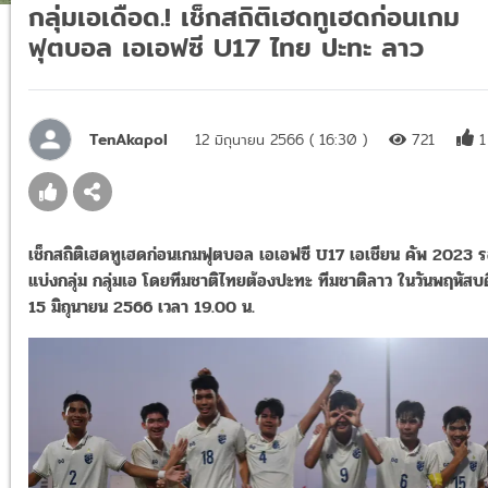
กลุ่มเอเดือด.! เช็กสถิติเฮดทูเฮดก่อนเกม
ฟุตบอล เอเอฟซี U17 ไทย ปะทะ ลาว
TenAkapol
12 มิถุนายน 2566 ( 16:30 )
721
1
เช็กสถิติเฮดทูเฮดก่อนเกมฟุตบอล เอเอฟซี U17 เอเชียน คัพ 2023 
แบ่งกลุ่ม กลุ่มเอ โดยทีมชาติไทยต้องปะทะ ทีมชาติลาว ในวันพฤหัสบดี
15 มิถุนายน 2566 เวลา 19.00 น.