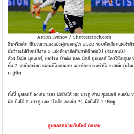
Anton_Ivanov / Shutterstock.com
อินทรีเหล็ก มีโปรแกรมลงแข่งฟุตบอลยูโร 2020 รอบคัดเลือกแต่เจ้าตัว
ยันว่าจะไม่เรียกใช้งาน 3 แข้งดังมาติดทีมชาติอีกต่อไป ประกอบไป
ด้วย โธมัส มุลเลอร์, เยอโรม บัวเต็ง และ มัตส์ ฮุมเมลส์ โดยให้เหตุผลว่
ทั้ง 3 คนมีฟอร์มการเล่นที่ไม่แน่นอน และต้องการจะให้โอกาสเด็กรุ่นใหม่
มาสู่ทีม
ทั้งนี้ มุลเลอร์ ลงเล่น 100 นัดยิงได้ 38 ประตู ส่วน ฮุมเมลส์ ลงเล่น 
นัด ยิงได้ 5 ประตู และ บัวเต็ง ลงเล่น 74 นัดยิงได้ 1 ประตู
ดูบอลสดผ่านเว็บไซต์ กดเลย