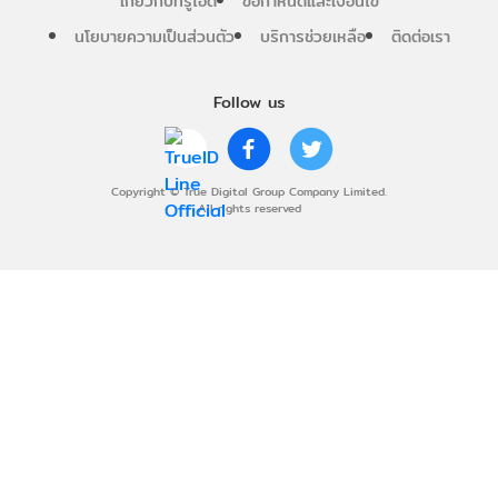
เกี่ยวกับทรูไอดี
ข้อกำหนดและเงื่อนไข
นโยบายความเป็นส่วนตัว
บริการช่วยเหลือ
ติดต่อเรา
Follow us
Copyright © True Digital Group Company Limited.
All rights reserved