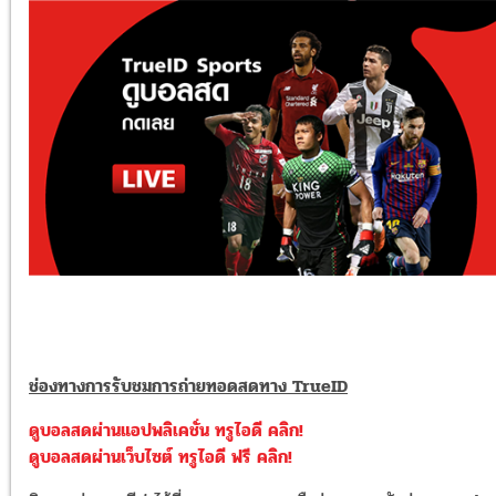
ช่องทางการรับชมการถ่ายทอดสดทาง TrueID
ดูบอลสดผ่านแอปพลิเคชั่น ทรูไอดี คลิก!
ดูบอลสดผ่านเว็บไซต์ ทรูไอดี ฟรี คลิก!