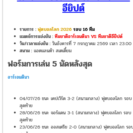
อียิปต์
รายการ :
ฟุตบอลโลก 2026
รอบ 16 ทีม
แมตช์การแข่งขัน :
ทีมชาติอาร์เจนตินา VS ทีมชาติอียิปต์
วัน/เวลาแข่งขัน :
วันอังคารที่ 7 กรกฎาคม 2569 เวลา 23.00 
สนาม :
แอตแลนต้า สเตเดี้ยม
ฟอร์มการเล่น 5 นัดหลังสุด
อาร์เจนตินา
04/07/26 ชนะ เคปเวิร์ด 3-2 (สนามกลาง) ฟุตบอลโลก รอบ
สุดท้าย
28/06/26 ชนะ จอร์แดน 3-1 (สนามกลาง) ฟุตบอลโลก รอบ
สุดท้าย
23/06/26 ชนะ ออสเตรีย 2-0 (สนามกลาง) ฟุตบอลโลก รอ