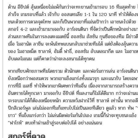
ด้าน อียิปต์ ลุ้นเหนื่อยไม่แพ้กันกว่าจะทะยานเข้ามารอบ 16 ทีมสุดท้าย ไ
สำเร็จ เกมรอบที่แล้ว เจ๊ากับ ออสเตรเลีย 1-1 ใน 120 นาที ทำให้ต้องห
ชนะด้วยการดวลจุดโทษ และก็เป็นพวกเขาที่แม่นเป้ากว่า เอาชนะไปด้วย
สกอร์ 4-2 และเข้ามามาเจอกับ อาร์เจนตินา ที่จัดว่าเป็นศึกหนักอย่างม
ส่วนสภาพทีมในการลงเตะแมตช์นี้ ฮอสซัม ฮัสซัน กุนซือของทีม มีข่าวด
เมื่อ โมฮานัด ลาชีน จะพ้นโทษแบนกลับมาช่วยทีมได้ แต่ยังต้องลุ้นควา
ของ โมฮาเหม็ด ซาลาห์, ฮัมดี้ ฟาธี่, ฮอสซัม อับเดลมากีด และ โมฮาเห
อับเดลโมเนม แต่ก็คาดว่าน่าจะลงสนามได้ทุกคน
หากเทียบศักยภาพทีมโดยรวม ตัวนักเตะ และฟอร์มการเล่น อาร์เจนตินา
ยังเหนือกว่าพอสมควร พวกเขาแข็งแกร่งทั้งแนวรุก และแนวรับ โดยเฉพ
การที่มี เมสซี่ ทำให้พวกเขาพิเศษกว่าทีมอื่น เนื่องจากสามารถสร้างควา
อันตรายได้ทุกเวลา มาเจอกับ อียิปต์ ที่ผลงานก็ไม่ได้ดีมาก กว่าจะผ่านแ
ระรอบมาได้ก็ต้องเหนื่อยหนัก ความหวังฝากไว้ที่ ซาลาห์ เท่านั้น หากอด
ปีกลิเวอร์พูล เล่นไม่ออกทีมก็แทบไปไม่เป็นเลยทีเดียว ดูแล้ว หาก ทัพ "
ขาว" ที่แข็งแกร่งกว่า ไม่เล่นผิดฟอร์มกันไปเอง เกมนี้ก็น่าจะทุบชนะแข้ง
"ฟาโรห์" ตบเท้าผ่านเข้าสู่รอบต่อไปได้ อย่างแน่นอน
สกอร์ที่คาด