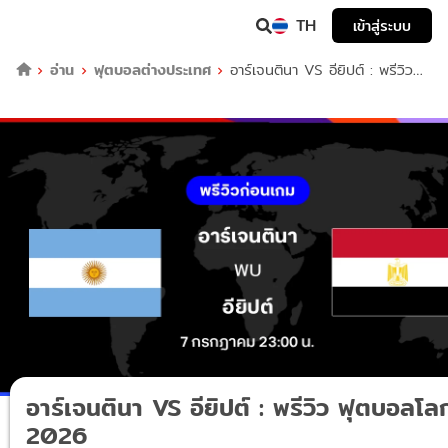
TH
เข้าสู่ระบบ
อ่าน
ฟุตบอลต่างประเทศ
อาร์เจนตินา VS อียิปต์ : พรีวิว
ฟุตบอลโลก 2026
อาร์เจนตินา VS อียิปต์ : พรีวิว ฟุตบอลโล
2026