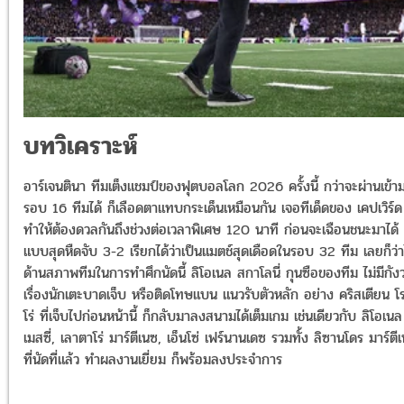
บทวิเคราะห์
อาร์เจนตินา ทีมเต็งแชมป์ของฟุตบอลโลก 2026 ครั้งนี้ กว่าจะผ่านเข้ามา
รอบ 16 ทีมได้ ก็เลือดตาแทบกระเด็นเหมือนกัน เจอทีเด็ดของ เคปเวิร์ด
ทำให้ต้องดวลกันถึงช่วงต่อเวลาพิเศษ 120 นาที ก่อนจะเฉือนชนะมาได้
แบบสุดหืดจับ 3-2 เรียกได้ว่าเป็นแมตช์สุดเดือดในรอบ 32 ทีม เลยก็ว่า
ด้านสภาพทีมในการทำศึกนัดนี้ ลิโอเนล สกาโลนี่ กุนซือของทีม ไม่มีกัง
เรื่องนักเตะบาดเจ็บ หรือติดโทษแบน แนวรับตัวหลัก อย่าง คริสเตียน โ
โร่ ที่เจ็บไปก่อนหน้านี้ ก็กลับมาลงสนามได้เต็มเกม เช่นเดียวกับ ลิโอเนล
เมสซี่, เลาตาโร่ มาร์ตีเนซ, เอ็นโซ่ เฟร์นานเดซ รวมทั้ง ลิซานโดร มาร์ตี
ที่นัดที่แล้ว ทำผลงานเยี่ยม ก็พร้อมลงประจำการ