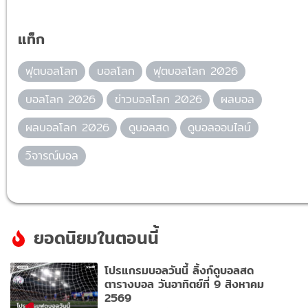
แท็ก
ฟุตบอลโลก
บอลโลก
ฟุตบอลโลก 2026
บอลโลก 2026
ข่าวบอลโลก 2026
ผลบอล
ผลบอลโลก 2026
ดูบอลสด
ดูบอลออนไลน์
วิจารณ์บอล
ยอดนิยมในตอนนี้
โปรแกรมบอลวันนี้ ลิ้งก์ดูบอลสด
ตารางบอล วันอาทิตย์ที่ 9 สิงหาคม
2569