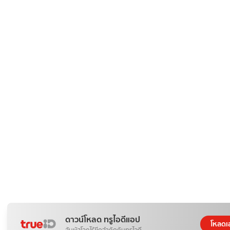
ดาวน์โหลด ทรูไอดีแอป
โหลดเ