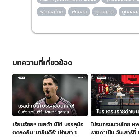
ฟุตซอลไทย
ฟุตซอล
ดูบอลสด
ดูบอลออ
บทความที่เกี่ยวข้อง
เรียบร้อย!! เซลต้า บีโก้ บรรลุข้อ
โปรแกรมมวยไทย R
ตกลงยืม 'บายินดีร์' เฝ้าเสา 1
ราชดำเนิน วันเสาร์ที