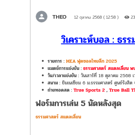
THEO
12 ตุลาคม 2568 ( 12:58 )
2
วิเคราะห์บอล : ธรร
รายการ :
MEA ฟุตซอลไทยลีก 2025
แมตช์การแข่งขัน :
ธรรมศาสตร์ สแตลเลี่ยน พบ
วัน/เวลาแข่งขัน :
วันเสาร์ที่ 18 ตุลาคม 2568 
สนาม :
ยิมเนเซียม 6 ม.ธรรมศาสตร์ ศูนย์รังสิต 
ถ่ายทอดสด :
True Sports 2
,
True Ball T
ฟอร์มการเล่น 5 นัดหลังสุด
ธรรมศาสตร์ สแตลเลี่ยน