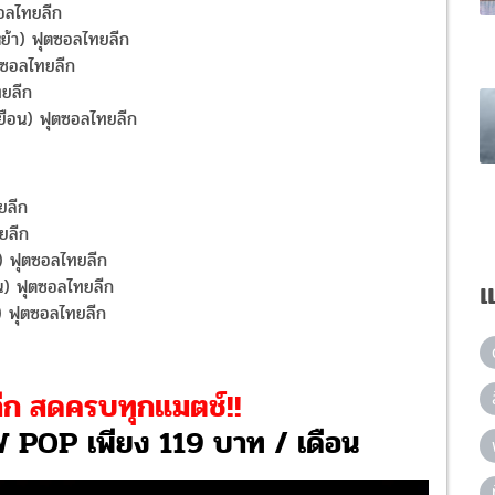
ซอลไทยลีก
ย้า) ฟุตซอลไทยลีก
ุตซอลไทยลีก
ทยลีก
ยือน) ฟุตซอลไทยลีก
ยลีก
ยลีก
) ฟุตซอลไทยลีก
แ
อน) ฟุตซอลไทยลีก
า) ฟุตซอลไทยลีก
ีก สดครบทุกแมตช์!!
 POP เพียง 119 บาท / เดือน