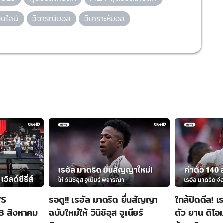
นไลน์
วิจารณ์บอล
วิเคราะห์บอล
WS
รอดู!! เรอัล มาดริด ยื่นสัญญา
ใกล้ปิดดีล! เ
่ 8 สิงหาคม
ฉบับใหม่ให้ วินิซิอุส จูเนียร์
ตัว ยาน ดิโอ