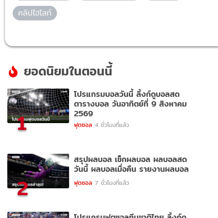
คลิปไฮไลท์
ยอดนิยมในตอนนี้
โปรแกรมบอลวันนี้ ลิ้งก์ดูบอลสด
ตารางบอล วันอาทิตย์ที่ 9 สิงหาคม
2569
1
ฟุตซอล
4 ชั่วโมงที่แล้ว
สรุปผลบอล เช็กผลบอล ผลบอลสด
วันนี้ ผลบอลเมื่อคืน รายงานผลบอล
2
ฟุตซอล
7 ชั่วโมงที่แล้ว
โปรแกรมฟุตซอลทีมชาติไทย ลิ้งก์ดู