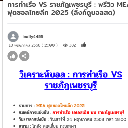
การท่าเรือ VS ราชภัฎเพชรบุรี : พรีวิว M
ฟุตซอลไทยลีก 2025 (ลิ้งก์ดูบอลสด)
bally4455
18 พฤษภาคม 2568 ( 15:00 )
382
วิเคราะห์บอล : การท่าเรือ VS
ราชภัฎเพชรบุรี
รายการ :
MEA ฟุตซอลไทยลีก 2025
แมตช์การแข่งขัน :
การท่าเรือ เอเอสเอ็ม พบ ราชภัฎเพชรบุรี
วัน/เวลาแข่งขัน :
วันเสาร์ที่ 24 พฤษภาคม 2568 เวลา 18.00 
สนาม :
โกดัง สเตเดี้ยม กรุงเทพฯ