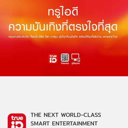
THE NEXT WORLD-CLASS
SMART ENTERTAINMENT