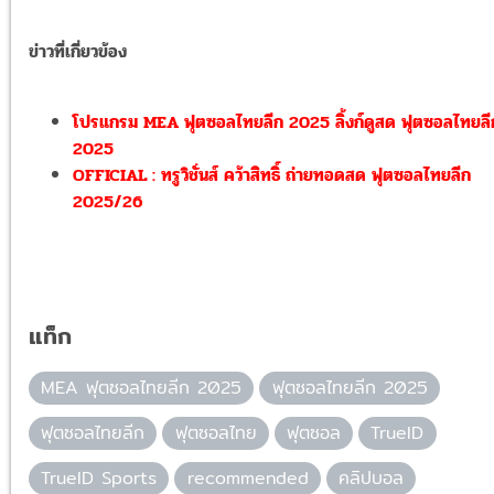
ข่าวที่เกี่ยวข้อง
โปรแกรม MEA ฟุตซอลไทยลีก 2025 ลิ้งก์ดูสด ฟุตซอลไทยลี
2025
OFFICIAL : ทรูวิชั่นส์ คว้าสิทธิ์ ถ่ายทอดสด ฟุตซอลไทยลีก
2025/26
แท็ก
MEA ฟุตซอลไทยลีก 2025
ฟุตซอลไทยลีก 2025
ฟุตซอลไทยลีก
ฟุตซอลไทย
ฟุตซอล
TrueID
TrueID Sports
recommended
คลิปบอล