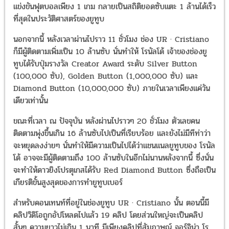
แข่งขันฟุตบอลเพียง 1 เกม กลายเป็นสถิติยอดซับแตะ 1 ล้านได้เร็ว
ที่สุดในประวัติศาสตร์ของยูทูบ
นอกจากนี้ หลังเวลาผ่านไปราว 11 ชั่วโมง ช่อง UR · Cristiano
ก็มีผู้ติดตามเพิ่มเป็น 10 ล้านซับ นั่นทำให้ โรนัลโด้ เจ้าของช่องยู
ทูบได้รับปุ่มรางวัล Creator Award ระดับ Silver Button
(100,000 ซับ), Golden Button (1,000,000 ซับ) และ
Diamond Button (10,000,000 ซับ) ภายในเวลาเพียงแค่วัน
เดียวเท่านั้น
ขณะที่เวลา ณ ปัจจุบัน หลังผ่านไปราวๆ 20 ชั่วโมง ตัวเลขคน
ติดตามพุ่งขึ้นเกิน 16 ล้านซับไปเป็นที่เรียบร้อย และยังไม่มีทีท่าว่า
จะหยุดลงง่ายๆ นั่นทำให้มีความเป็นไปได้ว่าแชนแนลยูทูบของ โรนัล
โด้ อาจจะมีผู้ติดตามถึง 100 ล้านซับในอีกไม่นานหลังจากนี้ ซึ่งนั่น
จะทำให้ดาวยิงโปรตุเกสได้รับ Red Diamond Button ซึ่งถือเป็น
เกียรติขั้นสูงสุดของการทำยูทูบเบอร์
สำหรับคอนเทนท์ที่อยู่ในช่องยูทูบ UR · Cristiano นั้น ตอนนี้มี
คลิปวิดิโอถูกอัปโหลดไปแล้ว 19 คลิป โดยส่วนใหญ่จะเป็นคลิป
สั้นๆ ความยาวไม่เกิน 1 นาที มีเพียงคลิปที่สัมภาษณ์ จอร์จิน่า โร