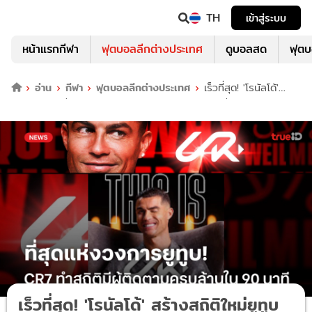
TH
เข้าสู่ระบบ
หน้าแรกกีฬา
ฟุตบอลลีกต่างประเทศ
ดูบอลสด
ฟุต
อ่าน
กีฬา
ฟุตบอลลีกต่างประเทศ
เร็วที่สุด! 'โรนัลโด้'
สร้างสถิติใหม่ยูทูบ ยอดผู้ติดตามครบล้านใน 90 นาที
เร็วที่สุด! 'โรนัลโด้' สร้างสถิติใหม่ยูทูบ