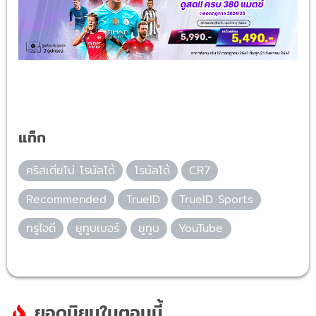
แท็ก
คริสเตียโน่ โรนัลโด้
โรนัลโด้
CR7
Recommended
TrueID
TrueID Sports
ทรูไอดี
ยูทูบเบอร์
ยูทูบ
YouTube
ยอดนิยมในตอนนี้