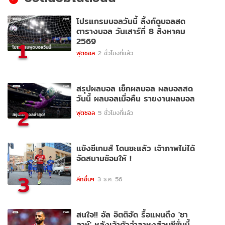
โปรแกรมบอลวันนี้ ลิ้งก์ดูบอลสด
ตารางบอล วันเสาร์ที่ 8 สิงหาคม
2569
1
ฟุตซอล
2 ชั่วโมงที่แล้ว
สรุปผลบอล เช็กผลบอล ผลบอลสด
วันนี้ ผลบอลเมื่อคืน รายงานผลบอล
2
ฟุตซอล
5 ชั่วโมงที่แล้ว
แข้งซีเกมส์ โดนซะแล้ว เจ้าภาพไม่ได้
จัดสนามซ้อมให้ !
3
ลีกอื่นๆ
3 ธ.ค. 56
สนใจ!! อัล อิตติฮัด รื้อแผนดึง 'ซา
ลาห์' หลังเจ้าตัวอำลาหงส์จบซีซั่นนี้