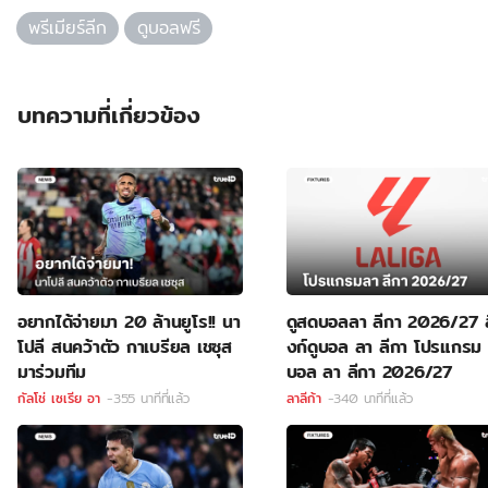
พรีเมียร์ลีก
ดูบอลฟรี
บทความที่เกี่ยวข้อง
อยากได้จ่ายมา 20 ล้านยูโร!! นา
ดูสดบอลลา ลีกา 2026/27 ลิ
โปลี สนคว้าตัว กาเบรียล เชซุส
งก์ดูบอล ลา ลีกา โปรแกรม
มาร่วมทีม
บอล ลา ลีกา 2026/27
กัลโช่ เซเรีย อา
-355 นาทีที่แล้ว
ลาลีก้า
-340 นาทีที่แล้ว