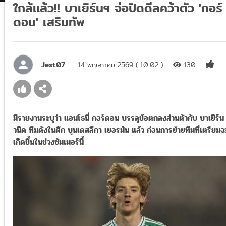
ใกล้แล้ว!! บาเยิร์นฯ จ่อปิดดีลคว้าตัว 'กอร์
ดอน' เสริมทัพ
Jest07
14 พฤษภาคม 2569 ( 10:02 )
130
มีรายงานระบุว่า แอนโธนี่ กอร์ดอน บรรลุข้อตกลงส่วนตัวกับ บาเยิร์น 
วนิค ทีมดังในศึก บุนเดสลีกา เยอรมัน แล้ว ก่อนการย้ายทีมที่เตรียมจ
เกิดขึ้นในช่วงซัมเมอร์นี้