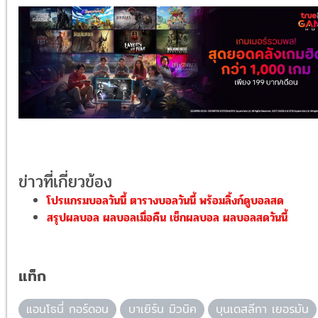
ข่าวที่เกี่ยวข้อง
โปรแกรมบอลวันนี้ ตารางบอลวันนี้ พร้อมลิ้งก์ดูบอลสด
สรุปผลบอล ผลบอลเมื่อคืน เช็กผลบอล ผลบอลสดวันนี้
แท็ก
แอนโธนี่ กอร์ดอน
บาเยิร์น มิวนิค
บุนเดสลีกา เยอรมัน