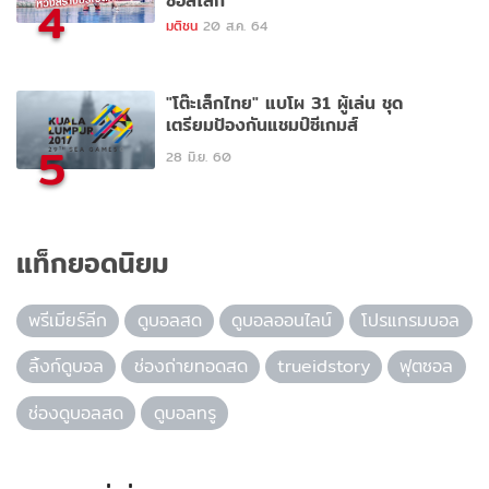
ซอลโลก
4
มติชน
20 ส.ค. 64
"โต๊ะเล็กไทย" แบโผ 31 ผู้เล่น ชุด
เตรียมป้องกันแชมป์ซีเกมส์
5
28 มิ.ย. 60
แท็กยอดนิยม
พรีเมียร์ลีก
ดูบอลสด
ดูบอลออนไลน์
โปรแกรมบอล
ลิ้งก์ดูบอล
ช่องถ่ายทอดสด
trueidstory
ฟุตซอล
ช่องดูบอลสด
ดูบอลทรู