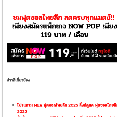
ชมฟุตซอลไทยลีก สดครบทุกแมตช์!!
เพียงสมัครแพ็กเกจ NOW POP เพีย
119 บาท / เดือน
ข่าวที่เกี่ยวข้อง
โปรแกรม MEA ฟุตซอลไทยลีก 2025 ลิ้งก์ดูสด ฟุตซอลไทยลี
2025