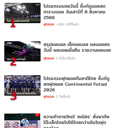
โปรแกรมบอลวันนี้ ลิ้งก์ดูบอลสด
ตารางบอล วันเสาร์ที่ 8 สิงหาคม
2569
1
ฟุตซอล
-109 นาทีที่แล้ว
สรุปผลบอล เช็กผลบอล ผลบอลสด
วันนี้ ผลบอลเมื่อคืน รายงานผลบอล
2
ฟุตซอล
1 ชั่วโมงที่แล้ว
โปรแกรมฟุตซอลทีมชาติไทย ลิ้งก์ดู
สดฟุตซอล Continental Futsal
2026
3
ฟุตซอล
2 วันที่แล้ว
ความท้าทายใหม่! 'คณิสร' ลั่นพาทัพ
โต๊ะเล็กไทยไปให้ไกลกว่าเดิมในฟุต