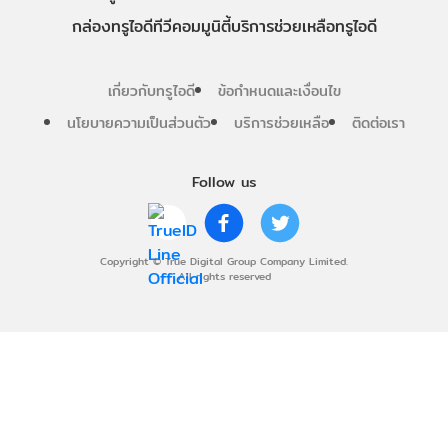
กล่องทรูไอดีทีวี
คอมมูนิตี้
บริการช่วยเหลือทรูไอดี
เกี่ยวกับทรูไอดี
ข้อกำหนดและเงื่อนไข
นโยบายความเป็นส่วนตัว
บริการช่วยเหลือ
ติดต่อเรา
Follow us
Copyright © True Digital Group Company Limited.
All rights reserved