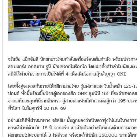
จรัสชัย แม็กจันดี นักชกชาวไทยกำลังเครื่องร้อนเต็มกำลัง พร้อมประก
สยบแกร่ง ออตมาน รูนี นักชกจากโมร็อกโก โดยเขาตั้งเป้าล่าโบนัสและเพ
สถิติไร้พ่ายในรายการเป็นไฟต์ที่ 4 เพื่อเพิ่มโอกาสลุ้นสัญญา ONE
โดยทั้งคู่จะดวลกันภายใต้กติกามวยไทย รุ่นฟลายเวต ในน้ำหนัก 125-1
ปอนด์ ทั้งนี้พร้อมขึ้นป้ายคู่เอกของศึก ONE ลุมพินี 161 ที่จะถ่ายทอด
จากเวทีมวยลุมพินีรามอินทรา สู่สายตาแฟนกีฬาการต่อสู้กว่า 195 ประ
ทั่วโลก ในวันศุกร์ที่ 10 ก.ค. 69
อย่างไรก็ดีที่ผ่านมาทาง จรัสชัย นั้นถูกมองว่าเป้นดาวรุ่งไฟแรงในวงการ
ชกหน้าใหม่ด้วยวัย 18 ปี จากตรัง เขาเปิดตัวอย่างร้อนแรงด้วยการเอา
คู่ชกแบบไม่ครบยกได้ 3 ไฟต์รวด พร้อมคว้าโบนัส 350,000 บาทได้ทุ