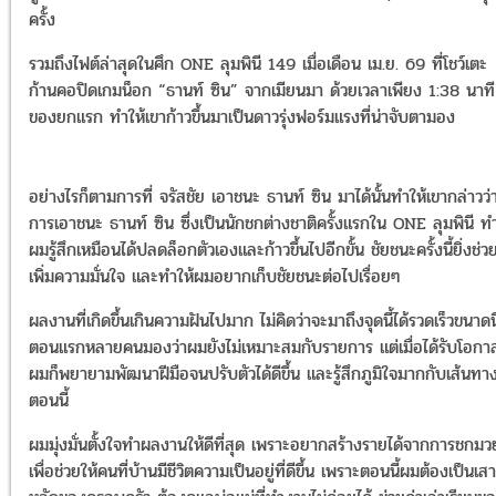
ครั้ง
รวมถึงไฟต์ล่าสุดในศึก ONE ลุมพินี 149 เมื่อเดือน เม.ย. 69 ที่โชว์เตะ
ก้านคอปิดเกมน็อก “ธานท์ ซิน” จากเมียนมา ด้วยเวลาเพียง 1:38 นาที
ของยกแรก ทำให้เขาก้าวขึ้นมาเป็นดาวรุ่งฟอร์มแรงที่น่าจับตามอง
อย่างไรก็ตามการที่ จรัสชัย เอาชนะ ธานท์ ซิน มาได้นั้นทำให้เขากล่าวว่
การเอาชนะ ธานท์ ซิน ซึ่งเป็นนักชกต่างชาติครั้งแรกใน ONE ลุมพินี ทำ
ผมรู้สึกเหมือนได้ปลดล็อกตัวเองและก้าวขึ้นไปอีกขั้น ชัยชนะครั้งนี้ยิ่งช่ว
เพิ่มความมั่นใจ และทำให้ผมอยากเก็บชัยชนะต่อไปเรื่อยๆ
ผลงานที่เกิดขึ้นเกินความฝันไปมาก ไม่คิดว่าจะมาถึงจุดนี้ได้รวดเร็วขนาดนี
ตอนแรกหลายคนมองว่าผมยังไม่เหมาะสมกับรายการ แต่เมื่อได้รับโอกา
ผมก็พยายามพัฒนาฝีมือจนปรับตัวได้ดีขึ้น และรู้สึกภูมิใจมากกับเส้นทา
ตอนนี้
ผมมุ่งมั่นตั้งใจทำผลงานให้ดีที่สุด เพราะอยากสร้างรายได้จากการชกมว
เพื่อช่วยให้คนที่บ้านมีชีวิตความเป็นอยู่ที่ดีขึ้น เพราะตอนนี้ผมต้องเป็นเสา