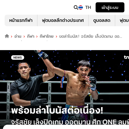
TH
เข้าสู่ระบบ
หน้าแรกกีฬา
ฟุตบอลลีกต่างประเทศ
ดูบอลสด
ฟุต
อ่าน
กีฬา
กีฬาไทย
ขอล่าโบนัส.! จรัสชัย เล็งปิดเกม ออ
ตมาน ในศึก ONE ลุมพินี 161