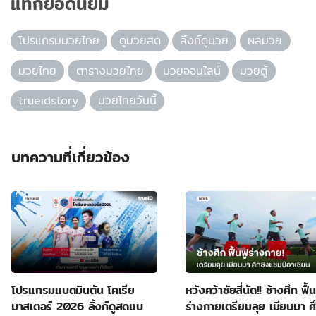
แท็กยอดนิยม
โปรแกรมมวยไทย
ดูมวยสด
ลิ้งก์ดูมวย
ผลมวย
มวยไทย
ตารางมวยไทย
มวยออนไลน์
มวยตู้
trueidstory
มวยไทยวันนี้
บทความที่เกี่ยวข้อง
โปรแกรมแบดมินตัน โคเรีย
หวังคว้าชัยสี่นัด!! ช้างศึก ฟื้น
มาสเตอร์ 2026 ลิ้งก์ดูสดแบ
ร่างกายเตรียมลุย เมียนมา ศ