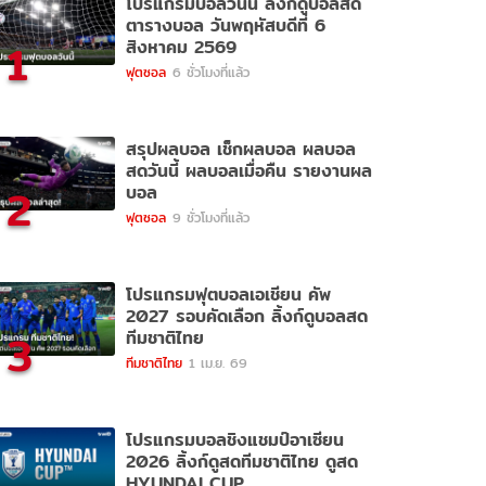
โปรแกรมบอลวันนี้ ลิ้งก์ดูบอลสด
ตารางบอล วันพฤหัสบดีที่ 6
1
สิงหาคม 2569
ฟุตซอล
6 ชั่วโมงที่แล้ว
สรุปผลบอล เช็กผลบอล ผลบอล
สดวันนี้ ผลบอลเมื่อคืน รายงานผล
2
บอล
ฟุตซอล
9 ชั่วโมงที่แล้ว
โปรแกรมฟุตบอลเอเชียน คัพ
2027 รอบคัดเลือก ลิ้งก์ดูบอลสด
3
ทีมชาติไทย
ทีมชาติไทย
1 เม.ย. 69
โปรแกรมบอลชิงแชมป์อาเซียน
2026 ลิ้งก์ดูสดทีมชาติไทย ดูสด
HYUNDAI CUP