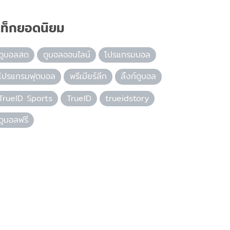
ท็กยอดนิยม
ดูบอลสด
ดูบอลออนไลน์
โปรแกรมบอล
โปรแกรมฟุตบอล
พรีเมียร์ลีก
ลิ้งก์ดูบอล
TrueID Sports
TrueID
trueidstory
ดูบอลฟรี