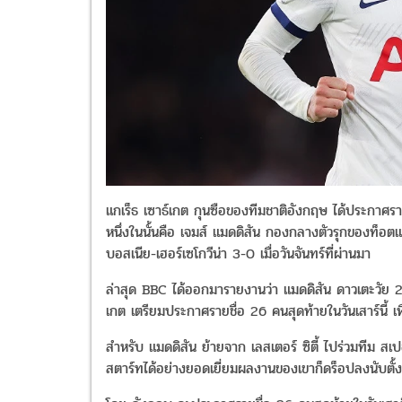
แกเร็ธ เซาธ์เกต กุนซือของทีมชาติอังกฤษ ได้ประกาศรายช
หนึ่งในนั้นคือ เจมส์ แมดดิสัน กองกลางตัวรุกของท็อต
บอสเนีย-เฮอร์เซโกวีน่า 3-0 เมื่อวันจันทร์ที่ผ่านมา
ล่าสุด BBC ได้ออกมารายงานว่า แมดดิสัน ดาวเตะวัย 27 ปี
เกต เตรียมประกาศรายชื่อ 26 คนสุดท้ายในวันเสาร์นี้ เ
สำหรับ แมดดิสัน ย้ายจาก เลสเตอร์ ซิตี้ ไปร่วมทีม สเป
สตาร์ทได้อย่างยอดเยี่ยมผลงานของเขาก็ดร็อปลงนับตั้ง