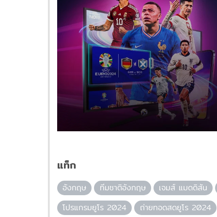
แท็ก
อังกฤษ
ทีมชาติอังกฤษ
เจมส์ แมดดิสัน
โปรแกรมยูโร 2024
ถ่ายทอดสดยูโร 2024