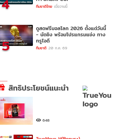
4
ทีมชาติไทย
เมื่อวานนี้
ดูสดฟรีบอลโลก 2026 ตั้งแต่วันนี้
- นัดชิง พร้อมโปรแกรมแข่ง ทาง
5
ทรูไอดี
ทีมชาติ
20 ก.ค. 69
สิทธิประโยชน์แนะนำ
648
TrueMove H(Bonus+)