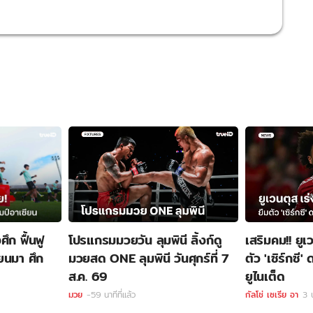
ศึก ฟื้นฟู
โปรแกรมมวยวัน ลุมพินี ลิ้งก์ดู
เสริมคม!! ยูเ
ียนมา ศึก
มวยสด ONE ลุมพินี วันศุกร์ที่ 7
ตัว 'เซิร์กซ
ส.ค. 69
ยูไนเต็ด
มวย
-59 นาทีที่แล้ว
กัลโช่ เซเรีย อา
3 น