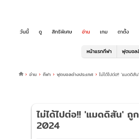
วันนี้
ดู
สิทธิพิเศษ
อ่าน
เกม
ตาตั้ง
หน้าแรกกีฬา
ฟุตบอลล
อ่าน
กีฬา
ฟุตบอลต่างประเทศ
ไม่ได้ไปต่อ!! 'แมดดิส
ไม่ได้ไปต่อ!! 'แมดดิสัน' ถู
2024