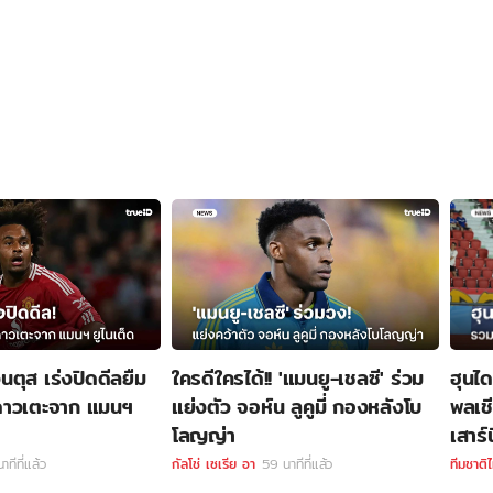
วนตุส เร่งปิดดีลยืม
ใครดีใครได้!! 'แมนยู-เชลซี' ร่วม
ฮุนไ
ี' ดาวเตะจาก แมนฯ
แย่งตัว จอห์น ลูคูมี่ กองหลังโบ
พลเชี
โลญญ่า
เสาร์น
าทีที่แล้ว
กัลโช่ เซเรีย อา
59 นาทีที่แล้ว
ทีมชาติ