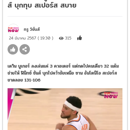
ส์ บุกทุบ สเปอร์ส สบาย
ทรู วิชั่นส์
24 มีนาคม 2567 ( 19:30 )
315
เดวิน บูเกอร์ ลงเล่นแค่ 3 ควอเตอร์ แต่กดไปคนเดียว 32 แต้ม
ช่วยให้ ฟินิกซ์ ซันส์ บุกไปคว้าชัยเหนือ ซาน อันโตนิโอ สเปอร์ส
ขาดลอย 131-106