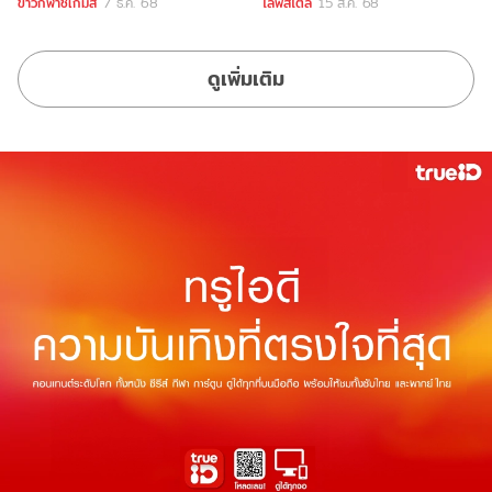
บาสเกตบอล 3X3 ระดับ
ข่าวกีฬาซีเกมส์
7 ธ.ค. 68
ไลฟ์สไตล์
15 ส.ค. 68
นานาชาติ
ดูเพิ่มเติม