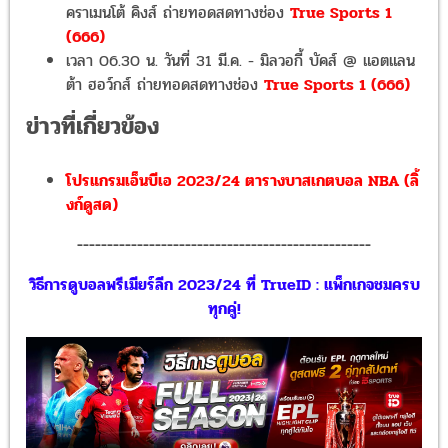
คราเมนโต้ คิงส์
ถ่ายทอดสดทางช่อง
True Sports 1
(666)
เวลา
0
6.3
0
น
.
วันที่
31
มี
.
ค
. -
มิลวอกี้ บัคส์
@
แอตแลน
ต้า ฮอว์กส์
ถ่ายทอดสดทางช่อง
True Sports 1 (666)
ข่าวที่เกี่ยวข้อง
โปรแกรมเอ็นบีเอ 2023/24 ตารางบาสเกตบอล NBA (ลิ้
งก์ดูสด)
-------------------------------------------------
วิธีการดูบอลพรีเมียร์ลีก 2023/24 ที่ TrueID : แพ็กเกจชมครบ
ทุกคู่!