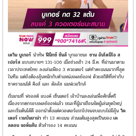
เดวิน บูเกอร์
นำทัพ
ฟีนิกซ์ ซันส์
บุกเอาชนะ
ซาน อันโตนิโอ ส
เปอร์ส
แบบสบายๆ
131-106
เมื่อช่วงเช้า
24
มี
.
ค
.
ที่ผ่านมาตาม
เวลาประเทศไทย
ลงเล่นเพียง
3
ควอเตอร์ แต่ทำคะแนนมากที่สุด
ในทีม แต่ยังต้องลุ้นหนักกับตำแหน่งเพลย์ออฟ ด้วยสถิติที่เท่ากับ
ซาคราเมนโต้ คิงส์ และ ดัลลัส แมฟเวอริกส์
เริ่มเกมที่ ฟรอสต์ แบงค์ เซ็นเตอร์ เจ้าบ้านลงเล่นเพื่อศักดิ์ศรี
เนื่องจากตกรอบเพลย์ออฟแล้ว ขณะที่ผู้มาเยือนจัดผู้เล่นชุดใหญ่
และเริ่มต้นได้ดี ออกนำตั้งแต่ควอเตอร์แรกไปจนจบแบบไม่มีลุ้น
วิค
เตอร์ เวมบันยาม่า
ทำ
13
คะแนน ส่วนแต้มสูงสุดเป็นของ
เค
ลดอน จอห์นสัน
ตัวสำรอง
14
คะแนน