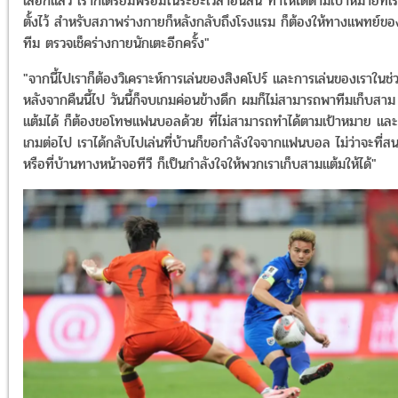
เลือกแล้ว เราก็เตรียมพร้อมในระยะเวลาอันสั้น ทำให้ได้ตามเป้าหมายที่เ
ตั้งไว้ สำหรับสภาพร่างกายก็หลังกลับถึงโรงแรม ก็ต้องให้ทางแพทย์ขอ
ทีม ตรวจเช็คร่างกายนักเตะอีกครั้ง"
"จากนี้ไปเราก็ต้องวิเคราะห์การเล่นของสิงคโปร์ และการเล่นของเราในช่
หลังจากคืนนี้ไป วันนี้ก็จบเกมค่อนข้างดึก ผมก็ไม่สามารถพาทีมเก็บสาม
แต้มได้ ก็ต้องขอโทษแฟนบอลด้วย ที่ไม่สามารถทำได้ตามเป้าหมาย และ
เกมต่อไป เราได้กลับไปเล่นที่บ้านก็ขอกำลังใจจากแฟนบอล ไม่ว่าจะที่ส
หรือที่บ้านทางหน้าจอทีวี ก็เป็นกำลังใจให้พวกเราเก็บสามแต้มให้ได้"