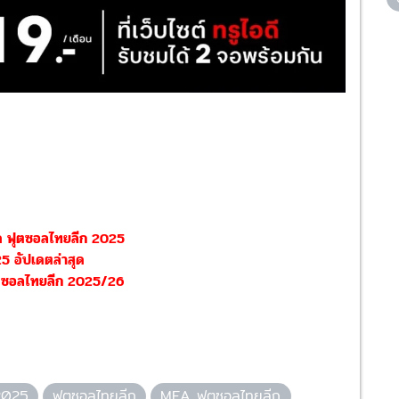
ด ฟุตซอลไทยลีก 2025
 อัปเดตล่าสุด
 ฟุตซอลไทยลีก 2025/26
2025
ฟุตซอลไทยลีก
MEA ฟุตซอลไทยลีก