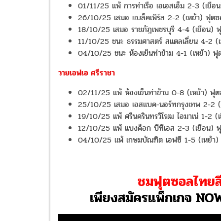
01/11/25 แพ้ การท่าเรือ เอเอสเอ็ม 2-3 (เยือ
26/10/25 เสมอ แบล็คเพิร์ล 2-2 (เหย้า) ฟุต
18/10/25 เสมอ ราชภัฎเพชรบุรี 4-4 (เยือน) 
11/10/25 ชนะ ธรรมศาสตร์ สแตลเลี่ยน 4-2 (เ
04/10/25 ชนะ ห้องเย็นท่าข้าม 4-1 (เหย้า) ฟ
วายเอฟเอ ศรีราชา
02/11/25 แพ้ ห้องเย็นท่าข้าม 0-8 (เหย้า) ฟ
25/10/25 เสมอ เอสแบค-นอร์ทกรุงเทพ 2-2 (
19/10/25 แพ้ ศรีนครินทรวิโรฒ ไอมาเน่ 1-2 (
12/10/25 แพ้ แบงค็อก บีทีเอส 2-3 (เยือน) 
04/10/25 แพ้ เกษมบัณฑิต เอฟซี 1-5 (เหย้า
ชมฟุตซอลไทยล
เพียงสมัครแพ็กเกจ NOW