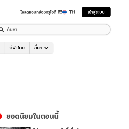
TH
เข้าสู่ระบบ
โหลดแอป
กล่องทรูไอดี ทีวี
กีฬาไทย
อื่นๆ
ยอดนิยมในตอนนี้