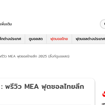
เพิ่มเติม
ีกต่างประเทศ
ดูบอลสด
ฟุตบอลไทย
ฟุตบอลต่างประเทศ
 พรีวิว MEA ฟุตซอลไทยลีก 2025 (ลิ้งก์ดูบอลสด)
า : พรีวิว MEA ฟุตซอลไทยลีก