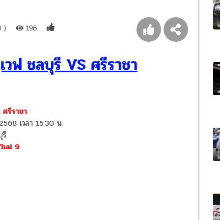
 )
196
ูเวฟ ชลบุรี VS ศรีราชา
 ศรีราชา
 2568 เวลา 15.30 น.
ุรี
Thai 9