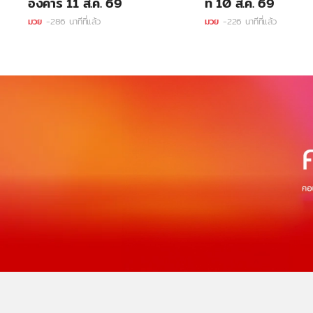
อังคาร 11 ส.ค. 69
ที่ 10 ส.ค. 69
มวย
-286 นาทีที่แล้ว
มวย
-226 นาทีที่แล้ว