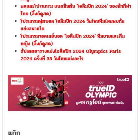
ผลและโปรแกรม แบดมินตัน 'โอลิมปิก 2024' ของนักกีฬา
ไทย (ลิ้งก์ดูสด)
โปรแกรมฟุตบอล โอลิมปิก 2024 วันไหนทีมไหนพบกัน
แข่งสนามใด
โปรแกรมวอลเลย์บอล 'โอลิมปิก 2024' ทีมชายและทีม
หญิง (ลิ้งก์ดูสด)
อัปเดตตารางแข่งโอลิมปิก 2024 Olympics Paris
2024 ครั้งที่ 33 วันไหนแข่งอะไร
แท็ก