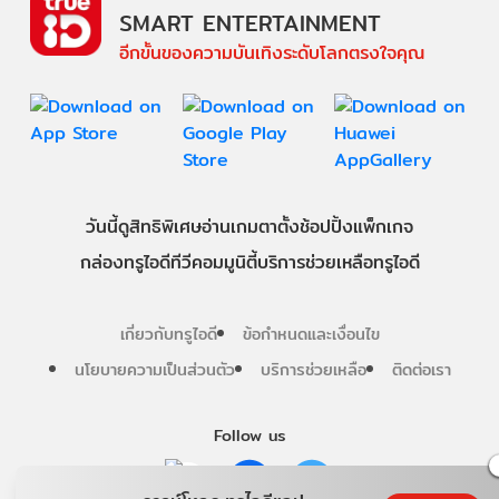
SMART ENTERTAINMENT
อีกขั้นของความบันเทิงระดับโลกตรงใจคุณ
วันนี้
ดู
สิทธิพิเศษ
อ่าน
เกม
ตาตั้ง
ช้อปปิ้ง
แพ็กเกจ
กล่องทรูไอดีทีวี
คอมมูนิตี้
บริการช่วยเหลือทรูไอดี
เกี่ยวกับทรูไอดี
ข้อกำหนดและเงื่อนไข
นโยบายความเป็นส่วนตัว
บริการช่วยเหลือ
ติดต่อเรา
Follow us