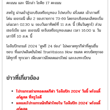
คะแนน และ นิโกล่า โยคิช 17 คะแนน
สหรัฐ ผ่านเข้าสู่รอบชิงเหรียญทอง ไปพบกับ ฝรั่งเศส เจ้าภาพที่
โค่น เยอรมนี เต็ง 2 ของรายการ 73-69 โดยรอบชิงชนะเลิศจะเริ่ม
เล่นเวลา 02.30 น. ของวันอาทิตย์ที่ 11 ส.ค. นี้ (คืนวันศุกร์) ส่วน
เซอร์เบีย และ เยอรมนี จะชิงเหรียญทองแดง เวลา 16.00 น. วัน
เสาร์ที่ 10 ส.ค. นี้
โอลิมปิกเกมส์ 2024 "ดูฟรี 24 ช่อง" ไม่พลาดทุกกีฬาที่คุณชื่น
ชอบ ที่แอปพลิเคชันใหม่ TrueVisions Now ชมสด ครบชัดทุกจอ
ได้ทุกที่ ทุกเวลา เพียงดาวน์โหลดแอปใหม่ และลงทะเบียน
ข่าวที่เกี่ยวข้อง
โปรแกรมถ่ายทอดสดกีฬา 'โอลิมปิก 2024' วันนี้ พร้อมลิ้
งก์ดูสด ที่ทรูไอดี
ผลและโปรแกรมนักกีฬาไทยใน 'โอลิมปิก 2024' พร้อมลิ้
งก์ดูสด