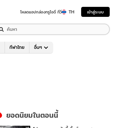
TH
เข้าสู่ระบบ
โหลดแอป
กล่องทรูไอดี ทีวี
กีฬาไทย
อื่นๆ
ยอดนิยมในตอนนี้