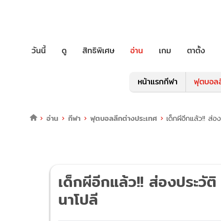
วันนี้
ดู
สิทธิพิเศษ
อ่าน
เกม
ตาตั้ง
หน้าแรกกีฬา
ฟุตบอลล
อ่าน
กีฬา
ฟุตบอลลีกต่างประเทศ
เด็กผีอีกแล้ว!! ส่อ
เด็กผีอีกแล้ว!! ส่องประวัติ
นาโปลี