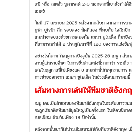
สบี หรือ สเตอัว บูคาเรสต์ 2-0 นอกจากนี้เขายังทำได้อ
แมตช์
วันที่ 17 เมษายน 2025 หลังจากกลับมาจากอาการบาดเจ
ยูฟ่า ยูโรป้า ลีก รอบสอง นัดที่สอง ที่พบกับ โอลิมปิก
เกมน่าจะจบลงด้วยการเสมอกัน แมนฯ ยูไนเต็ด ก็มายิง
ที่สามารถทำได้ 2 ประตูในนาทีที่ 120 ของการแข่งขั
อย่างไรก็ตาม ในฤดูกาลปัจจุบัน 2025-26 เมนู กลับกลา
งานผู้เล่นรายอื่นๆ ในการยืนตำแหน่งนี้มากกว่า รวมถึง กา
เล่นในฤดูกาลนี้ไปเพียงแค่ 8 เกมเท่านั้นในทุกรายการ และ
การย้ายออกจาก แมนฯ ยูไนเต็ด ในช่วงเดือนมกราคมนี้
เส้นทางการเล่นให้ทีมชาติอังก
เมนู เคยเป็นตัวแทนของทีมชาติอังกฤษในระดับเยาวชนมาแล้
จะถูกเรียกติดทีมชาติชุดใหญ่เป็นครั้งแรก ในเดือนมี
เบลเยียม ด้วยวัยเพียง 18 ปีเท่านั้น
หลังจากนั้นเขาก็ได้ประเดิมสนามให้กับทีมชาติอังกฤษ เ