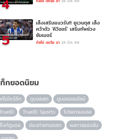
4
กัลโช่ เซเรีย อา
16 มี.ค. 69
เล็งเสริมแนวรับ!! ยูเวนตุส เล็ง
คว้าตัว 'คิวิออร์' เสริมทัพช่วง
5
ซัมเมอร์
กัลโช่ เซเรีย อา
16 มี.ค. 69
ท็กยอดนิยม
พรีเมียร์ลีก
ดูบอลสด
ดูบอลออนไลน์
TrueID
TrueID Sports
โปรแกรมบอล
ลิ้งก์ดูบอล
ช่องถ่ายทอดสด
ผลการแข่งขัน
บอลสด