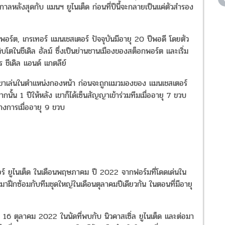
าลหลังสุดกับ แมนฯ ยูไนเต็ด ก่อนที่ปีนี้จะกลายเป็นแค่ตัวสำรอง
อกพอร์ต, เกรเทอร์ แมนเชสเตอร์ ปัจจุบันมีอายุ 20 ปีพอดี โดยตัว
ิบโตในชีเดิล ฮัลม์ ซึ่งเป็นย่านชานเมืองของสต็อกพอร์ต และเริ่ม
 ชีเดิล แอนด์ แกตลีย์
 ซึ่งเขาเล่นในตำแหน่งกองหน้า ก่อนจะถูกแมวมองของ แมนเชสเตอร์
นั้น 1 ปีให้หลัง เขาก็ได้เซ็นสัญญาเข้าร่วมทีมเมื่ออายุ 7 ขวบ
างการเมื่ออายุ 9 ขวบ
อร์ ยูไนเต็ด ในเดือนพฤษภาคม ปี 2022 จากฟอร์มที่โดดเด่นใน
้นมาฝึกซ้อมกับทีมชุดใหญ่ในเดือนตุลาคมปีเดียวกัน ในตอนที่มีอายุ
ันที่ 16 ตุลาคม 2022 ในนัดที่พบกับ นิวคาสเซิ่ล ยูไนเต็ด และต่อมา