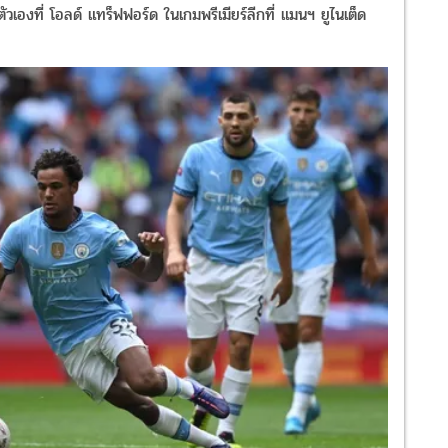
เองที่ โอลด์ แทร็ฟฟอร์ด ในเกมพรีเมียร์ลีกที่ แมนฯ ยูไนเต็ด