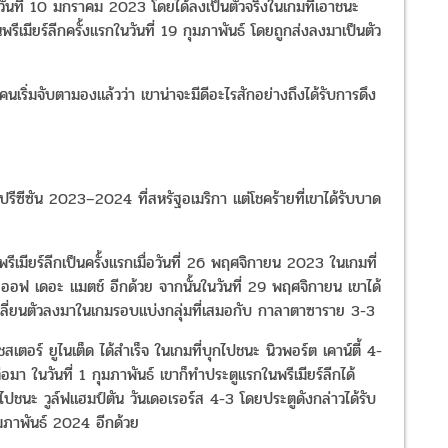
อวันที่ 10 มกราคม 2023 โดยได้ลงเป็นตัวจริงในเกมที่เอาชนะ
ีเมียร์ลีกครั้งแรกในวันที่ 19 กุมภาพันธ์ โดยถูกส่งลงมาเป็นตัว
คนเริ่มจับตามองแล้วว่า เขาน่าจะมีดีอะไรสักอย่างถึงได้รับการดึง
์ปรีซีซัน 2023–2024 ที่สหรัฐอเมริกา แต่โชคร้ายที่เขาได้รับบาด
ีเมียร์ลีกเป็นครั้งแรกเมื่อวันที่ 26 พฤศจิกายน 2023 ในเกมที่
 ออฟ เดอะ แมตช์ อีกด้วย จากนั้นในวันที่ 29 พฤศจิกายน เขาได้
ปลี่ยนตัวลงมาในเกมรอบแบ่งกลุ่มที่เสมอกับ กาลาตาซาราย 3-3
ตอร์ ยูไนเต็ด ได้สำเร็จ ในเกมที่บุกไปชนะ นิวพอร์ต เคาน์ตี้ 4-
ต่อมา ในวันที่ 1 กุมภาพันธ์ เขาก็ทำประตูแรกในพรีเมียร์ลีกได้
กไปชนะ วูล์ฟแฮมป์ตัน วันเดอเรอร์ส 4-3 โดยประตูดังกล่าวได้รับ
ุมภาพันธ์ 2024 อีกด้วย