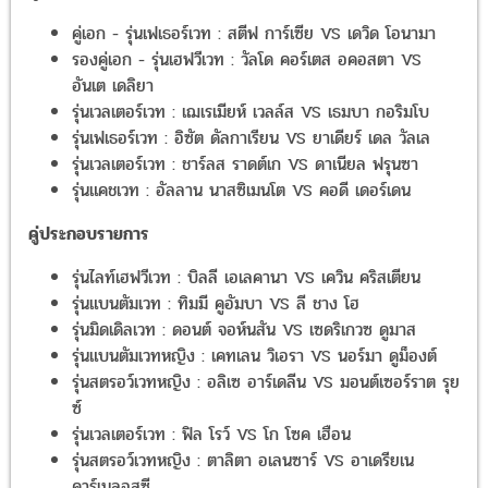
คู่เอก - รุ่นเฟเธอร์เวท : สตีฟ การ์เซีย VS เดวิด โอนามา
รองคู่เอก - รุ่นเฮฟวีเวท : วัลโด คอร์เตส อคอสตา VS
อันเต เดลิยา
รุ่นเวลเตอร์เวท : เฌเรเมียห์ เวลล์ส VS เธมบา กอริมโบ
รุ่นเฟเธอร์เวท : อิซัต ดัลกาเรียน VS ยาเดียร์ เดล วัลเล
รุ่นเวลเตอร์เวท : ชาร์ลส ราดต์เก VS ดาเนียล ฟรุนซา
รุ่นแคชเวท : อัลลาน นาสซิเมนโต VS คอดี เดอร์เดน
คู่ประกอบรายการ
รุ่นไลท์เฮฟวีเวท : บิลลี เอเลคานา VS เควิน คริสเตียน
รุ่นแบนตัมเวท : ทิมมี คูอัมบา VS ลี ชาง โฮ
รุ่นมิดเดิลเวท : ดอนต์ จอห์นสัน VS เซดริเกวซ ดูมาส
รุ่นแบนตัมเวทหญิง : เคทเลน วิเอรา VS นอร์มา ดูม็องต์
รุ่นสตรอว์เวทหญิง : อลิเซ อาร์เดลีน VS มอนต์เซอร์ราต รุย
ซ์
รุ่นเวลเตอร์เวท : ฟิล โรว์ VS โก โซค เฮือน
รุ่นสตรอว์เวทหญิง : ตาลิตา อเลนซาร์ VS อาเดรียเน
คาร์เนลอสซี