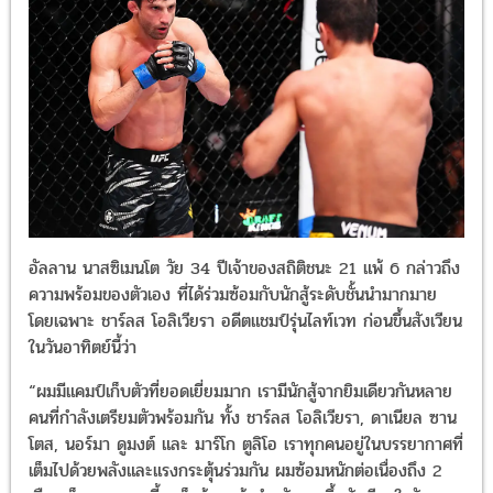
อัลลาน นาสซิเมนโต วัย 34 ปีเจ้าของสถิติชนะ 21 แพ้ 6 กล่าวถึง
ความพร้อมของตัวเอง ที่ได้ร่วมซ้อมกับนักสู้ระดับชั้นนำมากมาย
โดยเฉพาะ ชาร์ลส โอลิเวียรา อดีตแชมป์รุ่นไลท์เวท ก่อนขึ้นสังเวียน
ในวันอาทิตย์นี้ว่า
“ผมมีแคมป์เก็บตัวที่ยอดเยี่ยมมาก เรามีนักสู้จากยิมเดียวกันหลาย
คนที่กำลังเตรียมตัวพร้อมกัน ทั้ง ชาร์ลส โอลิเวียรา, ดาเนียล ซาน
โตส, นอร์มา ดูมงต์ และ มาร์โก ตูลิโอ เราทุกคนอยู่ในบรรยากาศที่
เต็มไปด้วยพลังและแรงกระตุ้นร่วมกัน ผมซ้อมหนักต่อเนื่องถึง 2