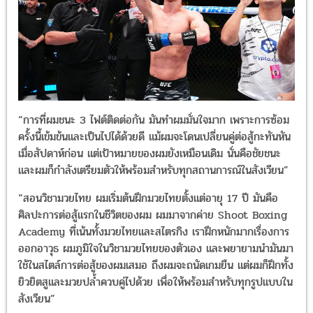
“การที่ผมชนะ 3 ไฟต์ติดต่อกัน มันทำผมมั่นใจมาก เพราะการซ้อม
ครั้งนี้เข้มข้นและเป็นไปได้ด้วยดี แม้ผมจะโดนเปลี่ยนคู่ต่อสู้กะทันหัน
เมื่อสัปดาห์ก่อน แต่เป้าหมายของผมยังเหมือนเดิม นั่นคือชัยชนะ
และผมก็กำลังเตรียมตัวให้พร้อมสำหรับทุกสถานการณ์ในสังเวียน”
“สอนวิชามวยไทย ผมเริ่มต้นฝึกมวยไทยตั้งแต่อายุ 17 ปี มันคือ
ศิลปะการต่อสู้แรกในชีวิตของผม ผมมาจากค่าย Shoot Boxing
Academy ที่เน้นทั้งมวยไทยและสไตรกิง เราฝึกหนักมากเรื่องการ
ออกอาวุธ ผมภูมิใจในวิชามวยไทยของตัวเอง และพยายามนำมันมา
ใช้ในสไตล์การต่อสู้ของผมเสมอ ถึงผมจะถนัดเกมยืน แต่ผมก็ฝึกทั้ง
ยิวยิตสูและมวยปล้ำควบคู่ไปด้วย เพื่อให้พร้อมสำหรับทุกรูปแบบใน
สังเวียน”