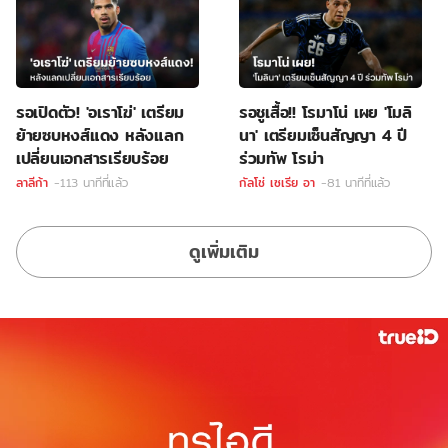
รอเปิดตัว! 'อเราโฆ่' เตรียม
รอชูเสื้อ!! โรมาโน่ เผย 'โมลิ
ย้ายซบหงส์แดง หลังแลก
นา' เตรียมเซ็นสัญญา 4 ปี
เปลี่ยนเอกสารเรียบร้อย
ร่วมทัพ โรม่า
ลาลีก้า
-113 นาทีที่แล้ว
กัลโช่ เซเรีย อา
-81 นาทีที่แล้ว
ดูเพิ่มเติม