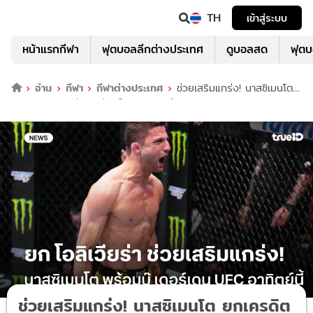
TH
เข้าสู่ระบบ
หน้าแรกกีฬา
ฟุตบอลลีกต่างประเทศ
ดูบอลสด
ฟุต
อ่าน
กีฬา
กีฬาต่างประเทศ
ช่วยเสริมแกร่ง! นาสซิเมนโต
ยกเครดิต โอลิเวียรา ก่อนบู๊ เดอร์เดน ศึกUFC
ช่วยเสริมแกร่ง! นาสซิเมนโต ยกเครดิต