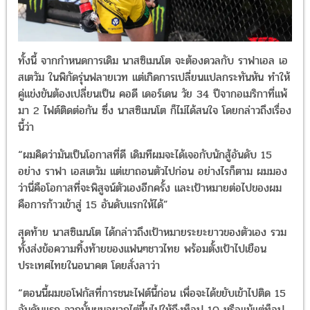
ทั้งนี้ จากกำหนดการเดิม นาสซิเมนโต จะต้องดวลกับ ราฟาเอล เอ
สเตวัม ในพิกัดรุ่นฟลายเวท แต่เกิดการเปลี่ยนแปลกระทันหัน ทำให้
คู่แข่งขันต้องเปลี่ยนเป็น คอดี เดอร์เดน วัย 34 ปีจากอเมริกาที่แพ้
มา 2 ไฟต์ติดต่อกัน ซึ่ง นาสซิเมนโต ก็ไม่ได้สนใจ โดยกล่าวถึงเรื่อง
นี้ว่า
“ผมคิดว่ามันเป็นโอกาสที่ดี เดิมทีผมจะได้เจอกับนักสู้อันดับ 15
อย่าง ราฟา เอสเตวัม แต่เขาถอนตัวไปก่อน อย่างไรก็ตาม ผมมอง
ว่านี่คือโอกาสที่จะพิสูจน์ตัวเองอีกครั้ง และเป้าหมายต่อไปของผม
คือการก้าวเข้าสู่ 15 อันดับแรกให้ได้”
สุดท้าย นาสซิเมนโต ได้กล่าวถึงเป้าหมายระยะยาวของตัวเอง รวม
ทั้งส่งข้อความทิ้งท้ายของแฟนๆชาวไทย พร้อมตั้งเป้าไปเยือน
ประเทศไทยในอนาคต โดยสั่งลาว่า
“ตอนนี้ผมขอโฟกัสที่การชนะไฟต์นี้ก่อน เพื่อจะได้ขยับเข้าไปติด 15
อันดับแรก จากนั้นผมอยากไต่ขึ้นไปให้ถึงท็อป 10 หรือแม้แต่ท็อป