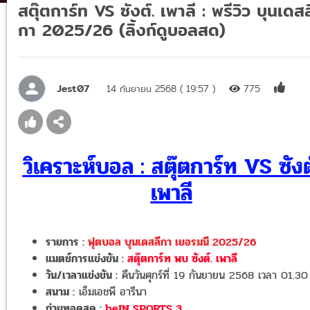
สตุ๊ตการ์ท VS ซังต์. เพาลี : พรีวิว บุนเดสล
กา 2025/26 (ลิ้งก์ดูบอลสด)
Jest07
14 กันยายน 2568 ( 19:57 )
775
วิเคราะห์บอล : สตุ๊ตการ์ท VS ซังต
เพาลี
รายการ :
ฟุตบอล บุนเดสลีกา เยอรมนี 2025/26
แมตช์การแข่งขัน :
สตุ๊ตการ์ท พบ ซังต์. เพาลี
วัน/เวลาแข่งขัน :
คืนวันศุกร์ที่ 19 กันยายน 2568 เวลา 01.30
สนาม :
เอ็มเอชพี อารีนา
ถ่ายทอดสด :
beIN SPORTS 3