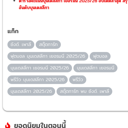
ตารางคะแนนบุนเดสลีกา เยอรมนี 2025/26 อัปเดตล่าสุด สร
อันดับบุนเดสลีกา
แท็ก
ซังต์. เพาลี
สตุ๊ตการ์ท
ฟุตบอล บุนเดสลีกา เยอรมนี 2025/26
ฟุตบอล
บุนเดสลีกา เยอรมนี 2025/26
บุนเดสลีกา เยอรมนี
พรีวิว บุนเดสลีกา 2025/26
พรีวิว
บุนเดสลีกา 2025/26
สตุ๊ตการ์ท พบ ซังต์. เพาลี
ยอดนิยมในตอนนี้