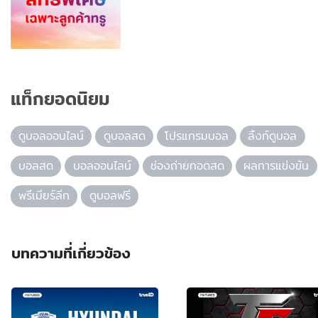
แท็กยอดนิยม
ดูบอลออนไลน์
ดูบอลสด
โปรแกรมบอล
ลิ้งก์ดูบอล
บอลสด
บอลออนไลน์
ช่องถ่ายทอดสด
ผลการแข่งขัน
พรีเมียร์ลีก
ดูบอลฟรี
บทความที่เกี่ยวข้อง