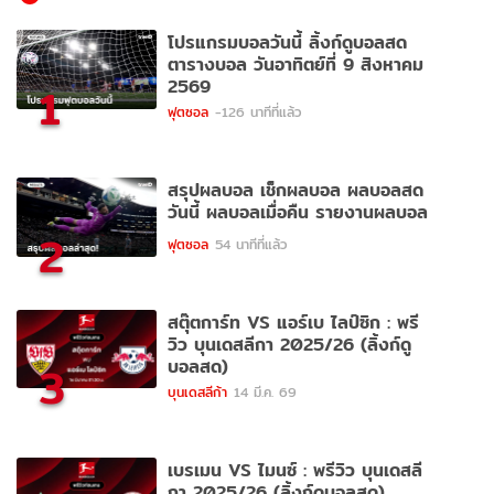
โปรแกรมบอลวันนี้ ลิ้งก์ดูบอลสด
ตารางบอล วันอาทิตย์ที่ 9 สิงหาคม
2569
1
ฟุตซอล
-126 นาทีที่แล้ว
สรุปผลบอล เช็กผลบอล ผลบอลสด
วันนี้ ผลบอลเมื่อคืน รายงานผลบอล
2
ฟุตซอล
54 นาทีที่แล้ว
สตุ๊ตการ์ท VS แอร์เบ ไลป์ซิก : พรี
วิว บุนเดสลีกา 2025/26 (ลิ้งก์ดู
บอลสด)
3
บุนเดสลีก้า
14 มี.ค. 69
เบรเมน VS ไมนซ์ : พรีวิว บุนเดสลี
กา 2025/26 (ลิ้งก์ดูบอลสด)