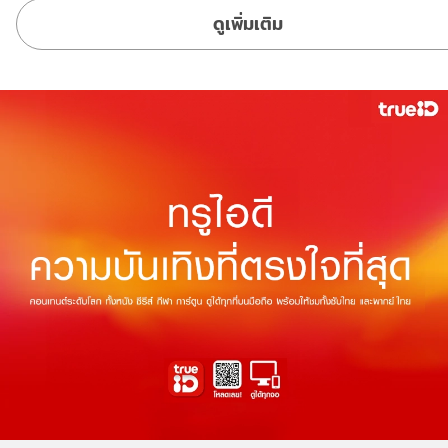
ดูเพิ่มเติม