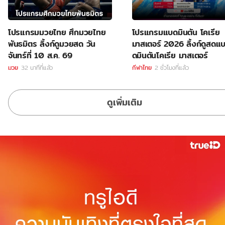
โปรแกรมมวยไทย ศึกมวยไทย
โปรแกรมแบดมินตัน โคเรีย
พันธมิตร ลิ้งก์ดูมวยสด วัน
มาสเตอร์ 2026 ลิ้งก์ดูสดแ
จันทร์ที่ 10 ส.ค. 69
ดมินตันโคเรีย มาสเตอร์
มวย
32 นาทีที่แล้ว
กีฬาไทย
2 ชั่วโมงที่แล้ว
ดูเพิ่มเติม