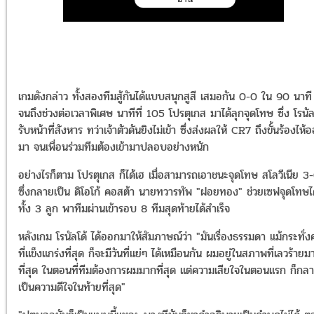
เกมดังกล่าว ทั้งสองทีมสู้กันได้แบบสนุกสูสี เสมอกัน 0-0 ใน 90 นาที
จนถึงช่วงต่อเวลาพิเศษ นาทีที่ 105 โปรตุเกส มาได้ลุกจุดโทษ ซึ่ง โรนัล
รับหน้าที่สังหาร ทว่าเจ้าตัวดันยิงไม่เข้า ซึ่งส่งผลให้ CR7 ถึงขั้นร้องไห้
มา จนเพื่อนร่วมทีมต้องเข้ามาปลอบอย่างหนัก
อย่างไรก็ตาม โปรตุเกส ก็ได้เฮ เมื่อสามารถเอาชนะจุดโทษ สโลวีเนีย 3
ซึ่งกลายเป็น ดิโอโก้ คอสต้า นายทวารทัพ "ฝอยทอง" ช่วยเซฟจุดโทษไ
ทั้ง 3 ลูก พาทีมผ่านเข้ารอบ 8 ทีมสุดท้ายได้สำเร็จ
หลังเกม โรนัลโด้ ได้ออกมาให้สัมภาษณ์ว่า "มันเรื่องธรรมดา แม้กระทั่
ที่แข็งแกร่งที่สุด ก็จะมีวันที่แย่ๆ ได้เหมือนกัน ผมอยู่ในสภาพที่เลวร้ายม
ที่สุด ในตอนที่ทีมต้องการผมมากที่สุด แต่ความเสียใจในตอนแรก ก็กล
เป็นความดีใจในท้ายที่สุด"