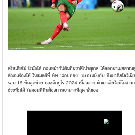
คริสเตียโน่ โรนัลโด้ กองหน้ากัปตันทีมชาติโปรตุเกส ได้ออกมาเผยสาเหตุท
ตัวเองร้องไห้ ในแมตช์ที่ ทัพ "ฝอยทอง" ปะทะแข้งกับ ทีมชาติสโลวีเนี
รอบ 16 ทีมสุดท้าย ของศึกยูโร 2024 เนื่องจาก ตัวเขาเสียใจที่ไม่สาม
ช่วยทีมได้ ในตอนที่ทีมต้องการเขามากที่สุด นั่นเอง