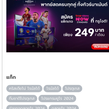
แท็ก
คริสเตียโน่ โรนัลโด้
โรนัลโด้
โปรตุเกส
ทีมชาติโปรตุเกส
โปรแกรมยูโร 2024
ถ่ายทอดสดยูโร 2024
ดูสดยูโร 2024