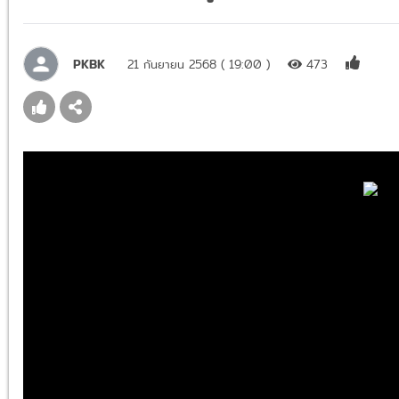
PKBK
21 กันยายน 2568 ( 19:00 )
473