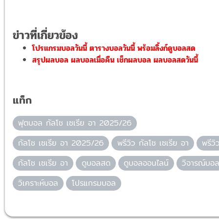
ข่าวที่เกี่ยวข้อง
โปรแกรมบอลวันนี้ ตารางบอลวันนี้ พร้อมลิ้งก์ดูบอลสด
สรุปผลบอล ผลบอลเมื่อคืน เช็กผลบอล ผลบอลสดวันนี้
แท็ก
ฟุตบอล กัลโช เซเรีย อา 2025/26
กัลโช เซเรีย อา 2025/26
พรีวิว กัลโช เซเรีย อา
พรีวิ
กัลโช เซเรีย อา
ดูบอลสด
ดูบอลออนไลน์
วิจารณ์บอ
วิเคราะห์บอล
โปรแกรมบอล