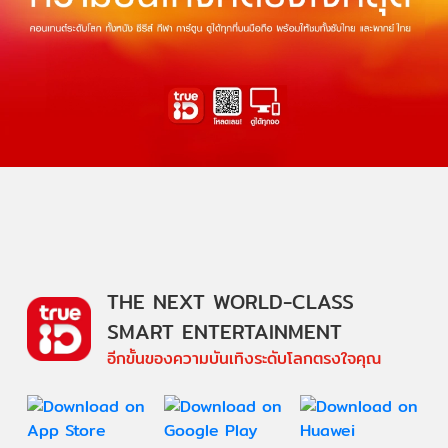
THE NEXT WORLD-CLASS
SMART ENTERTAINMENT
อีกขั้นของความบันเทิงระดับโลกตรงใจคุณ