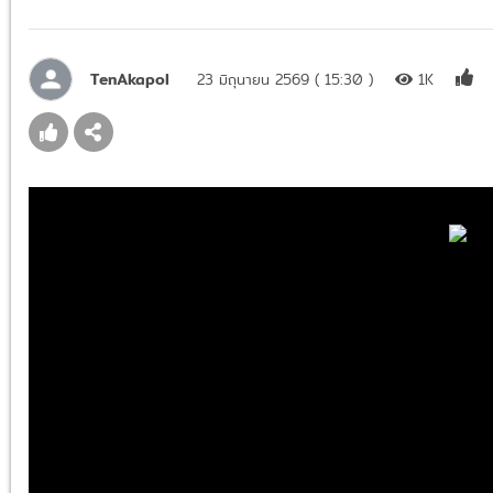
TenAkapol
23 มิถุนายน 2569 ( 15:30 )
1K