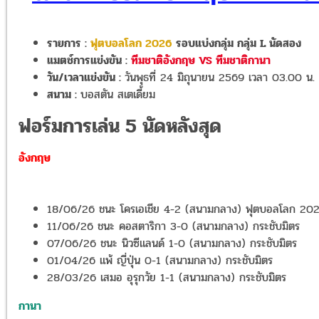
รายการ :
ฟุตบอลโลก 2026
รอบแบ่งกลุ่ม กลุ่ม L นัดสอง
แมตช์การแข่งขัน :
ทีมชาติอังกฤษ VS ทีมชาติกานา
วัน/เวลาแข่งขัน :
วันพุธที่ 24 มิถุนายน 2569 เวลา 03.00 น.
สนาม :
บอสตัน สเตเดี้ยม
ฟอร์มการเล่น 5 นัดหลังสุด
อังกฤษ
18/06/26 ชนะ โครเอเชีย 4-2 (สนามกลาง) ฟุตบอลโลก 20
11/06/26 ชนะ คอสตาริกา 3-0 (สนามกลาง) กระชับมิตร
07/06/26 ชนะ นิวซีแลนด์ 1-0 (สนามกลาง) กระชับมิตร
01/04/26 แพ้ ญี่ปุ่น 0-1 (สนามกลาง) กระชับมิตร
28/03/26 เสมอ อุรุกวัย 1-1 (สนามกลาง) กระชับมิตร
กานา