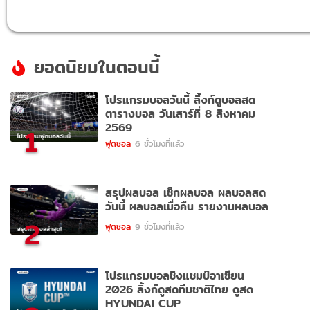
ยอดนิยมในตอนนี้
โปรแกรมบอลวันนี้ ลิ้งก์ดูบอลสด
ตารางบอล วันเสาร์ที่ 8 สิงหาคม
2569
1
ฟุตซอล
6 ชั่วโมงที่แล้ว
สรุปผลบอล เช็กผลบอล ผลบอลสด
วันนี้ ผลบอลเมื่อคืน รายงานผลบอล
2
ฟุตซอล
9 ชั่วโมงที่แล้ว
โปรแกรมบอลชิงแชมป์อาเซียน
2026 ลิ้งก์ดูสดทีมชาติไทย ดูสด
HYUNDAI CUP