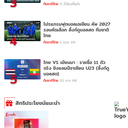
3
ทีมชาติไทย
5 ชั่วโมงที่แล้ว
โปรแกรมฟุตบอลเอเชียน คัพ 2027
รอบคัดเลือก ลิ้งก์ดูบอลสด ทีมชาติ
ไทย
4
ทีมชาติไทย
1 เม.ย. 69
ไทย VS เมียนมา : รายชื่อ 11 ตัว
จริง ชิงแชมป์อาเซียน U23 (ลิ้งก์ดู
บอลสด)
5
ทีมชาติไทย
22 ก.ค. 68
สิทธิประโยชน์แนะนำ