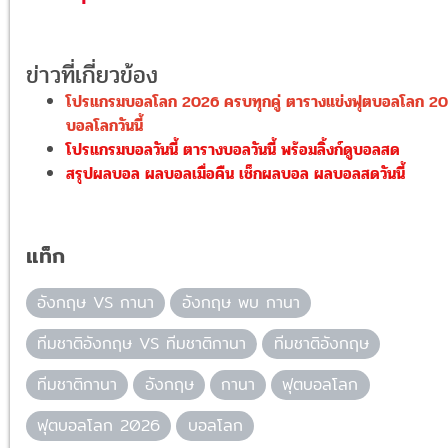
ข่าวที่เกี่ยวข้อง
โปรแกรมบอลโลก 2026 ครบทุกคู่ ตารางแข่งฟุตบอลโลก 2
บอลโลกวันนี้
โปรแกรมบอลวันนี้ ตารางบอลวันนี้ พร้อมลิ้งก์ดูบอลสด
สรุปผลบอล ผลบอลเมื่อคืน เช็กผลบอล ผลบอลสดวันนี้
แท็ก
อังกฤษ VS กานา
อังกฤษ พบ กานา
ทีมชาติอังกฤษ VS ทีมชาติกานา
ทีมชาติอังกฤษ
ทีมชาติกานา
อังกฤษ
กานา
ฟุตบอลโลก
ฟุตบอลโลก 2026
บอลโลก