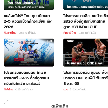
ชนสิงคโปร์!! ไทย ทุบ เมียนมา
โปรแกรมบอลชิงแชมป์อาเซี
2-0 ลิ่วตัดเชือกศึกอาเซียน คัพ
2026 ลิ้งก์ดูสดทีมชาติไทย
2026
ดูสด HYUNDAI CUP
ทีมชาติไทย
-253 นาทีที่แล้ว
ทีมชาติไทย
-238 นาทีที่แล้ว
โปรแกรมแบดมินตัน โคเรีย
โปรแกรมมวยวัน ลุมพินี ลิ้งก
มาสเตอร์ 2026 ลิ้งก์ดูสดแบ
มวยสด ONE ลุมพินี วันเสาร์ท
ดมินตันโคเรีย มาสเตอร์
8 ส.ค. 69
กีฬาไทย
-118 นาทีที่แล้ว
มวย
8 ชั่วโมงที่แล้ว
ดูเพิ่มเติม