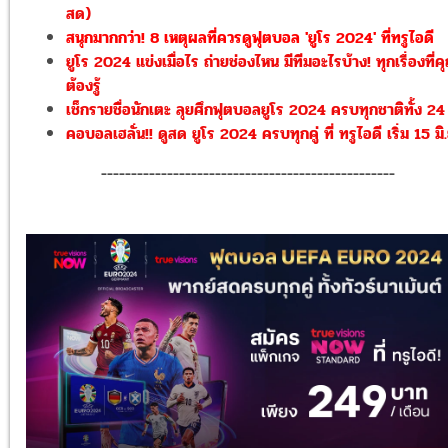
สด)
สนุกมากกว่า! 8 เหตุผลที่ควรดูฟุตบอล 'ยูโร 2024' ที่ทรูไอดี
ยูโร 2024 แข่งเมื่อไร ถ่ายช่องไหน มีทีมอะไรบ้าง! ทุกเรื่องที่ค
ต้องรู้
เช็กรายชื่อนักเตะ ลุยศึกฟุตบอลยูโร 2024 ครบทุกชาติทั้ง 24
คอบอลเฮลั่น!! ดูสด ยูโร 2024 ครบทุกคู่ ที่ ทรูไอดี เริ่ม 15 มิ.
-------------------------------------------------