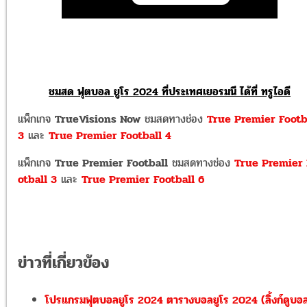
ชมสด ฟุตบอล ยูโร 2024 ที่ประเทศเยอรมนี ได้ที่ ทรูไอดี
แพ็กเกจ
TrueVisions Now
ชมสดทางช่อง
True Premier Footb
3
และ
True Premier Football 4
แพ็กเกจ
True Premier Football
ชมสดทางช่อง
True Premier 
otball 3
และ
True Premier Football 6
ข่าวที่เกี่ยวข้อง
โปรแกรมฟุตบอลยูโร 2024 ตารางบอลยูโร 2024 (ลิ้งก์ดูบอ