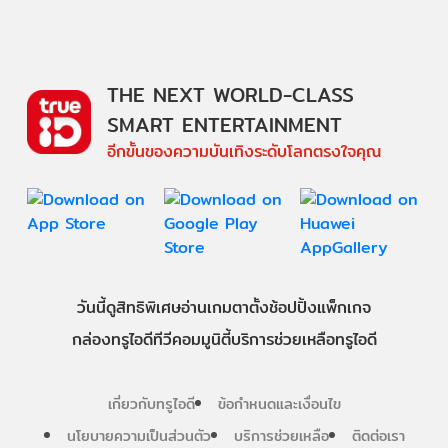
THE NEXT WORLD-CLASS
SMART ENTERTAINMENT
อีกขั้นของความบันเทิงระดับโลกตรงใจคุณ
วันนี้
ดู
สิทธิพิเศษ
อ่าน
เกม
ตาตั้ง
ช้อปปิ้ง
แพ็กเกจ
กล่องทรูไอดีทีวี
คอมมูนิตี้
บริการช่วยเหลือทรูไอดี
เกี่ยวกับทรูไอดี
ข้อกำหนดและเงื่อนไข
นโยบายความเป็นส่วนตัว
บริการช่วยเหลือ
ติดต่อเรา