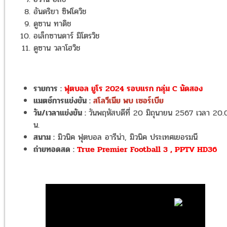
อันดริยา ซิฟโควิช
ดูซาน ทาดิช
อเล็กซานดาร์ มิโตรวิช
ดูซาน วลาโฮวิช
รายการ :
ฟุตบอล ยูโร 2024 รอบแรก กลุ่ม C นัดสอง
แมตช์การแข่งขัน :
สโลวีเนีย พบ เซอร์เบีย
วัน/เวลาแข่งขัน :
วันพฤหัสบดีที่ 20 มิถุนายน 2567 เวลา 20
น.
สนาม :
มิวนิค ฟุตบอล อารีน่า, มิวนิค ประเทศเยอรมนี
ถ่ายทอดสด :
True Premier Football 3
,
PPTV HD36